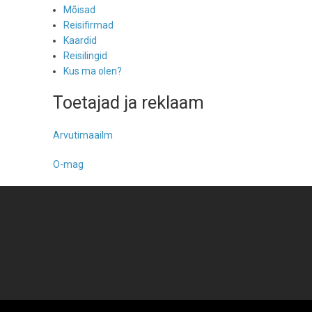
Mõisad
Reisifirmad
Kaardid
Reisilingid
Kus ma olen?
Toetajad ja reklaam
Arvutimaailm
O-mag