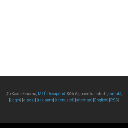
(C) Kaido Einama,
MTÜ Reisijutud
.
Kõik õigused kaitstud
.
[
kontakt
]
[
Login
] [
e-post
] [
reklaam
] [
teenused
] [
sitemap
] [
English
] [
RSS
]