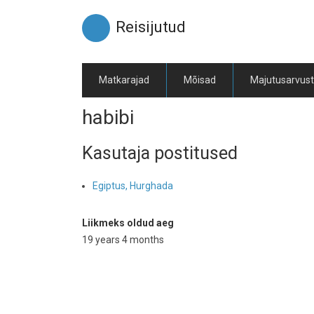
Liigu
edasi
Reisijutud
põhisisu
juurde
Matkarajad
Mõisad
Majutusarvus
habibi
Kasutaja postitused
Egiptus, Hurghada
Liikmeks oldud aeg
19 years 4 months