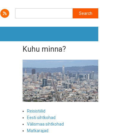
Search
Search
Kuhu minna?
Reisistiilid
Eesti sihtkohad
Välismaa sihtkohad
Matkarajad