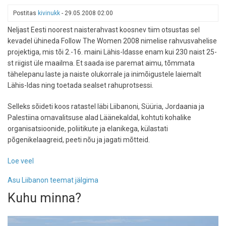
-
Postitas
kivinukk
-
29.05.2008 02:00
Seljakotid
Neljast Eesti noorest naisterahvast koosnev tiim otsustas sel
selga
kevadel ühineda Follow The Women 2008 nimelise rahvusvahelise
projektiga, mis tõi 2.-16. maini Lähis-Idasse enam kui 230 naist 25-
st riigist üle maailma. Et saada ise paremat aimu, tõmmata
tähelepanu laste ja naiste olukorrale ja inimõigustele laiemalt
Lähis-Idas ning toetada sealset rahuprotsessi.
Selleks sõideti koos ratastel läbi Liibanoni, Süüria, Jordaania ja
Palestiina omavalitsuse alad Läänekaldal, kohtuti kohalike
organisatsioonide, poliitikute ja elanikega, külastati
põgenikelaagreid, peeti nõu ja jagati mõtteid.
Loe veel
-
Naised
Asu Liibanon teemat jälgima
ratastel
läbi
Kuhu minna?
Lähis-
Ida