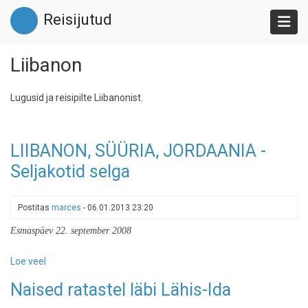
Liigu
Reisijutud
edasi
põhisisu
juurde
Liibanon
Lugusid ja reisipilte Liibanonist.
LIIBANON, SÜÜRIA, JORDAANIA -
Seljakotid selga
Postitas
marces
-
06.01.2013 23:20
Esmaspäev 22. september 2008
Loe veel
-
LIIBANON,
Naised ratastel läbi Lähis-Ida
SÜÜRIA,
JORDAANIA