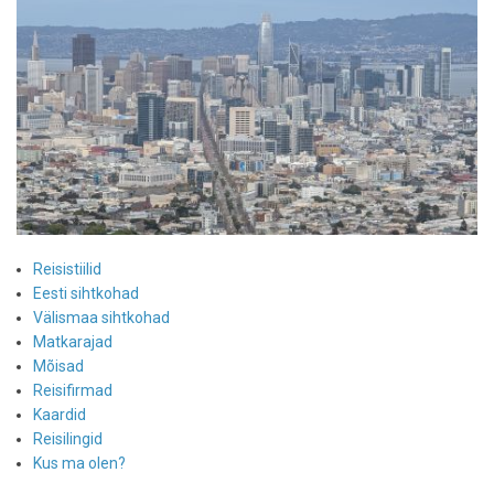
Reisistiilid
Eesti sihtkohad
Välismaa sihtkohad
Matkarajad
Mõisad
Reisifirmad
Kaardid
Reisilingid
Kus ma olen?