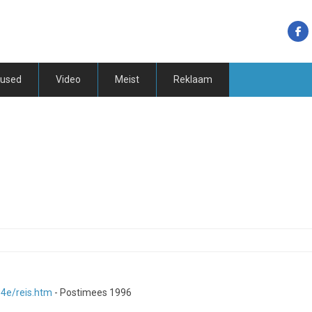
tused
Video
Meist
Reklaam
4e/reis.htm
- Postimees 1996