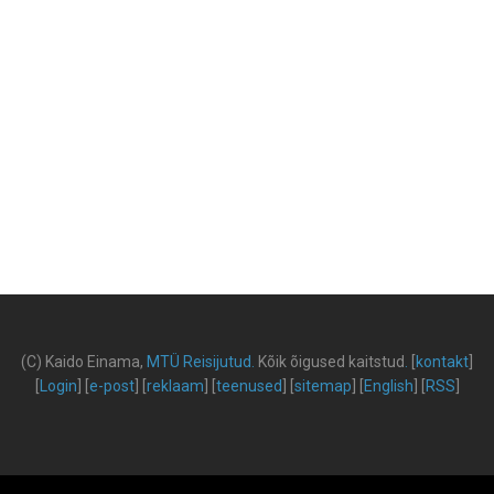
(C) Kaido Einama,
MTÜ Reisijutud
.
Kõik õigused kaitstud
.
[
kontakt
]
[
Login
] [
e-post
] [
reklaam
] [
teenused
] [
sitemap
] [
English
] [
RSS
]