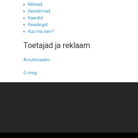
Mõisad
Reisifirmad
Kaardid
Reisilingid
Kus ma olen?
Toetajad ja reklaam
Arvutimaailm
O-mag