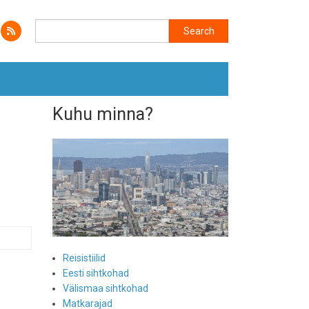
Search
Search
Kuhu minna?
Reisistiilid
Eesti sihtkohad
Välismaa sihtkohad
Matkarajad