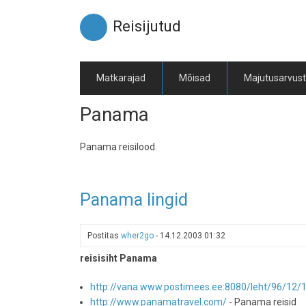
Liigu
edasi
Reisijutud
põhisisu
juurde
Matkarajad
Mõisad
Majutusarvus
Panama
Panama reisilood.
Panama lingid
Postitas
wher2go
-
14.12.2003 01:32
reisisiht Panama
http://vana.www.postimees.ee:8080/leht/96/12/1
http://www.panamatravel.com/
- Panama reisid