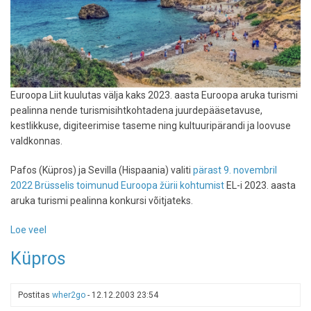
Euroopa Liit kuulutas välja kaks 2023. aasta Euroopa aruka turismi
pealinna nende turismisihtkohtadena juurdepääsetavuse,
kestlikkuse, digiteerimise taseme ning kultuuripärandi ja loovuse
valdkonnas.
Pafos (Küpros) ja Sevilla (Hispaania) valiti
pärast 9. novembril
2022 Brüsselis toimunud Euroopa žürii kohtumist
EL-i 2023. aasta
aruka turismi pealinna konkursi võitjateks.
Loe veel
-
2023.
Küpros
aasta
Euroopa
nutika
Postitas
wher2go
-
12.12.2003 23:54
turismi