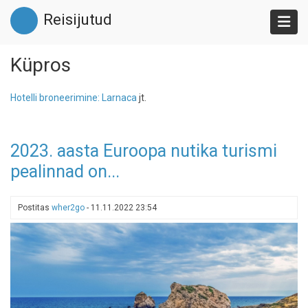
Liigu
Reisijutud
edasi
põhisisu
juurde
Küpros
Hotelli broneerimine: Larnaca
jt.
2023. aasta Euroopa nutika turismi
pealinnad on...
Postitas
wher2go
-
11.11.2022 23:54