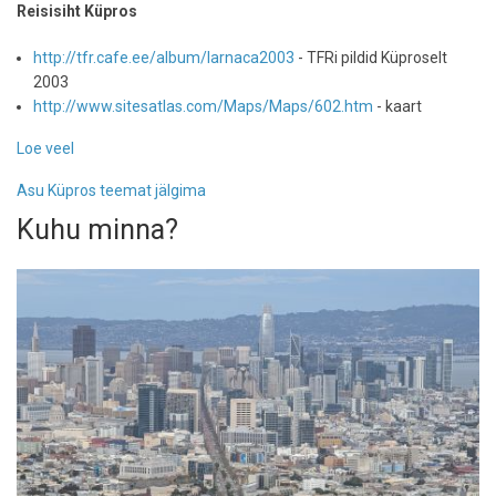
Reisisiht Küpros
pealinnad
on...
http://tfr.cafe.ee/album/larnaca2003
- TFRi pildid Küproselt
2003
http://www.sitesatlas.com/Maps/Maps/602.htm
- kaart
Loe veel
-
Küpros
Asu Küpros teemat jälgima
Kuhu minna?