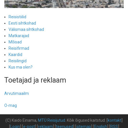
Reisistiilid
Eesti sihtkohad
Välismaa sihtkohad
Matkarajad
Mõisad
Reisifirmad
Kaardid
Reisilingid
Kus ma olen?
Toetajad ja reklaam
Arvutimaailm
O-mag
(C) Kaido Einama,
MTÜ Reisijutud
.
Kõik õigused kaitstud
.
[
kontakt
]
[
Login
] [
e-post
] [
reklaam
] [
teenused
] [
sitemap
] [
English
] [
RSS
]