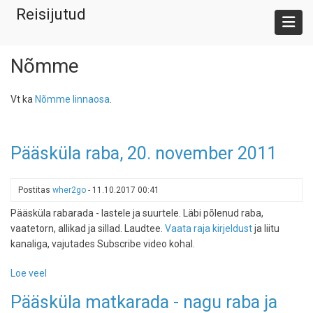
Liigu
Reisijutud
edasi
põhisisu
juurde
Nõmme
Vt ka
Nõmme linnaosa
.
Pääsküla raba, 20. november 2011
Postitas
wher2go
-
11.10.2017 00:41
Pääsküla rabarada - lastele ja suurtele. Läbi põlenud raba,
vaatetorn, allikad ja sillad. Laudtee.
Vaata raja kirjeldust
ja liitu
kanaliga, vajutades Subscribe video kohal.
Loe veel
-
Pääsküla
Pääsküla matkarada - nagu raba ja
raba,