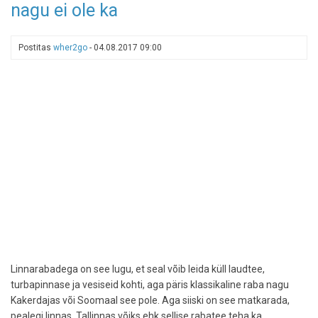
nagu ei ole ka
20.
november
2011
Postitas
wher2go
-
04.08.2017 09:00
Linnarabadega on see lugu, et seal võib leida küll laudtee,
turbapinnase ja vesiseid kohti, aga päris klassikaline raba nagu
Kakerdajas või Soomaal see pole. Aga siiski on see matkarada,
pealegi linnas. Tallinnas võiks ehk sellise rabatee teha ka