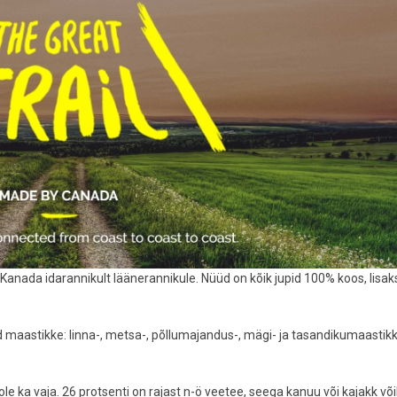
Kanada idarannikult läänerannikule. Nüüd on kõik jupid 100% koos, lisak
id maastikke: linna-, metsa-, põllumajandus-, mägi- ja tasandikumaastikk
 pole ka vaja. 26 protsenti on rajast n-ö veetee, seega kanuu või kajakk või