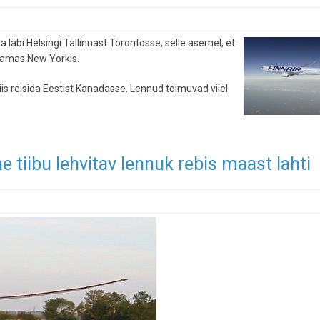
ta läbi Helsingi Tallinnast Torontosse, selle asemel, et
aamas New Yorkis.
viis reisida Eestist Kanadasse. Lennud toimuvad viiel
e tiibu lehvitav lennuk rebis maast lahti