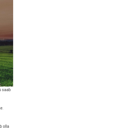
s saab
e.
b olla