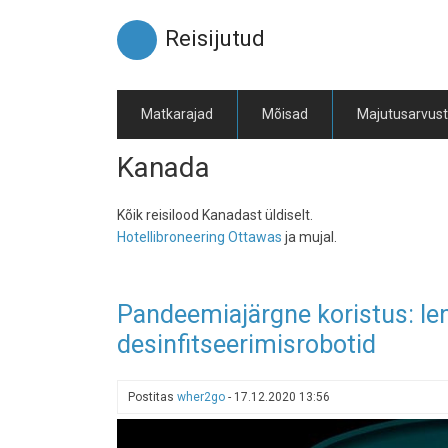
Liigu
edasi
Reisijutud
põhisisu
juurde
Matkarajad
Mõisad
Majutusarvus
Kanada
Kõik reisilood Kanadast üldiselt.
Hotellibroneering Ottawas
ja mujal.
Pandeemiajärgne koristus: le
desinfitseerimisrobotid
Postitas
wher2go
-
17.12.2020 13:56