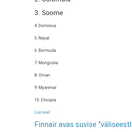
3. Soome
4. Dominica
5. Nepal
6. Bermuda
7. Mongoolia
8. Oman
9. Myanmar
10. Etioopia
Loe veel
-
Lonely
Finnair avas suvise "väliseestl
Planeti
2017.