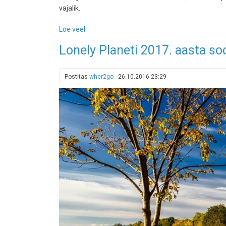
vajalik.
Loe veel
-
Maailma
Lonely Planeti 2017. aasta so
pikim
matkarada
sai
Postitas
wher2go
-
26.10.2016 23:29
valmis