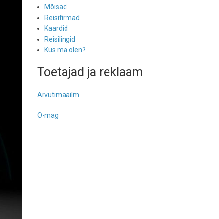
Mõisad
Reisifirmad
Kaardid
Reisilingid
Kus ma olen?
Toetajad ja reklaam
Arvutimaailm
O-mag