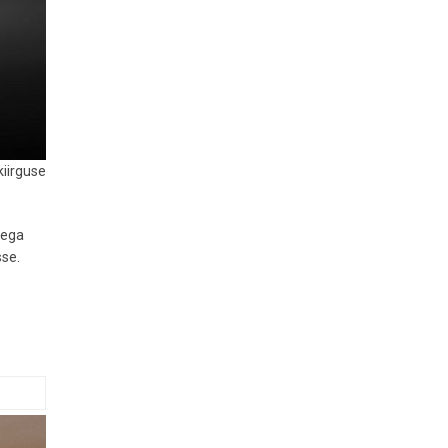
kiirguse
sega
sse.