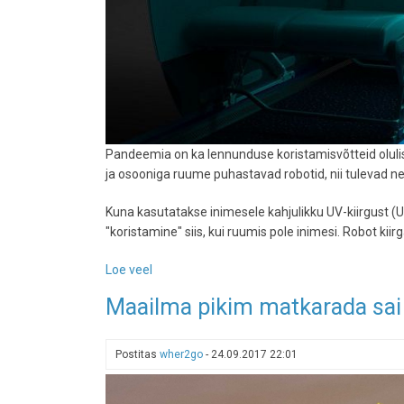
Pandeemia on ka lennunduse koristamisvõtteid oluli
ja osooniga ruume puhastavad robotid, nii tulevad 
Kuna kasutatakse inimesele kahjulikku UV-kiirgust (UV
"koristamine" siis, kui ruumis pole inimesi. Robot ki
Loe veel
-
Pandeemiajärgne
Maailma pikim matkarada sai
koristus:
lennukites
hakkavad
Postitas
wher2go
-
24.09.2017 22:01
liikuma
UV-