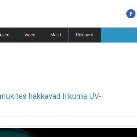
tused
Video
Meist
Reklaam
nnukites hakkavad liikuma UV-