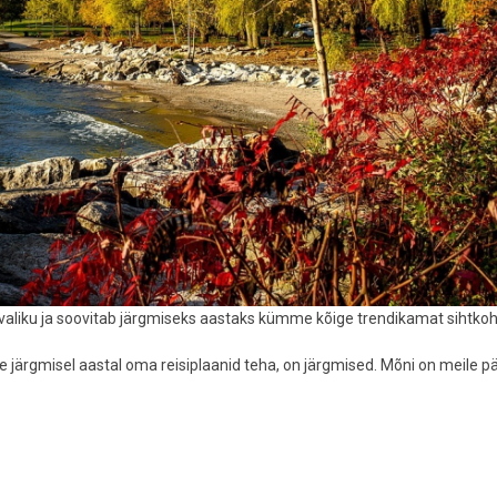
a valiku ja soovitab järgmiseks aastaks kümme kõige trendikamat sihtkoh
 järgmisel aastal oma reisiplaanid teha, on järgmised. Mõni on meile pä