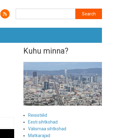
Search
Search
Kuhu minna?
Reisistiilid
Eesti sihtkohad
Välismaa sihtkohad
Matkarajad