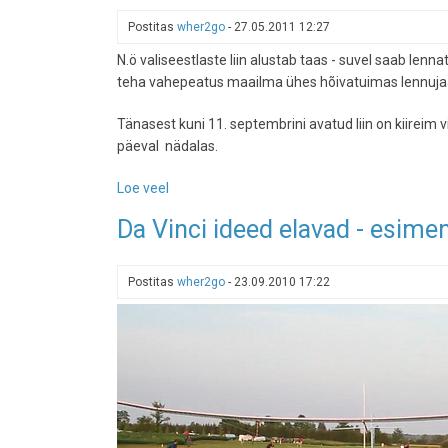
aasta
Postitas
wher2go
-
27.05.2011 12:27
soovitatud
N.ö valiseestlaste liin alustab taas - suvel saab lenna
kümme
teha vahepeatus maailma ühes hõivatuimas lennuj
sihtkohta
on...
Tänasest kuni 11. septembrini avatud liin on kiireim 
päeval nädalas.
Loe veel
-
Finnair
Da Vinci ideed elavad - esimen
avas
suvise
"väliseestlaste
Postitas
wher2go
-
23.09.2010 17:22
liini"
Torontosse