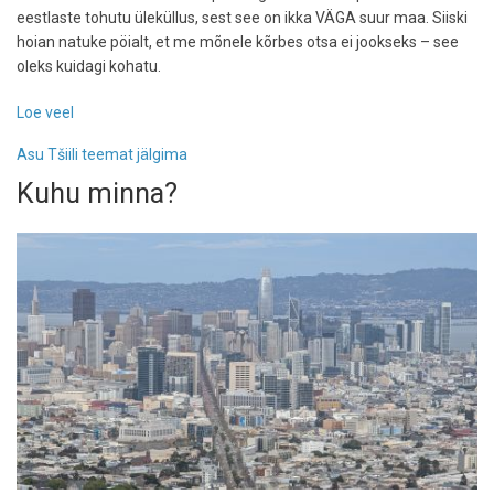
eestlaste tohutu üleküllus, sest see on ikka VÄGA suur maa. Siiski
hoian natuke pöialt, et me mõnele kõrbes otsa ei jookseks – see
oleks kuidagi kohatu.
Loe veel
-
Teisel
Asu Tšiili teemat jälgima
pool
maakera
Kuhu minna?