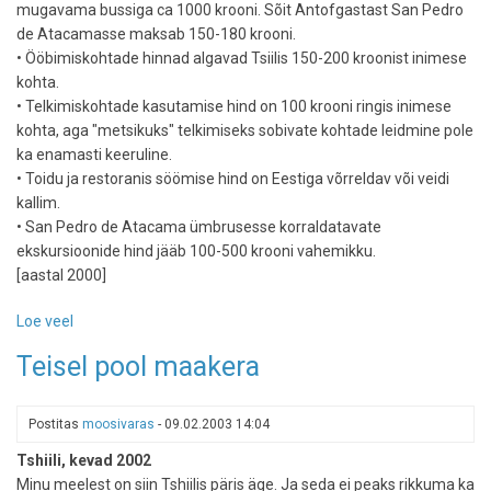
mugavama bussiga ca 1000 krooni. Sõit Antofgastast San Pedro
de Atacamasse maksab 150-180 krooni.
• Ööbimiskohtade hinnad algavad Tsiilis 150-200 kroonist inimese
kohta.
• Telkimiskohtade kasutamise hind on 100 krooni ringis inimese
kohta, aga "metsikuks" telkimiseks sobivate kohtade leidmine pole
ka enamasti keeruline.
• Toidu ja restoranis söömise hind on Eestiga võrreldav või veidi
kallim.
• San Pedro de Atacama ümbrusesse korraldatavate
ekskursioonide hind jääb 100-500 krooni vahemikku.
[aastal 2000]
Loe veel
-
Põhja-
Teisel pool maakera
Tsiili:
kõrb,
mäed,
Postitas
moosivaras
-
09.02.2003 14:04
supelrannad
Tshiili, kevad 2002
ja
Minu meelest on siin Tshiilis päris äge. Ja seda ei peaks rikkuma ka
UFOd