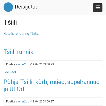
Liigu
Reisijutud
edasi
põhisisu
juurde
Tšiili
Hotellibroneering Tšiilis
.
Tsiili rannik
Postitas
wher2go
-
19.04.2003 00:29
Loe veel
-
Tsiili
Põhja-Tsiili: kõrb, mäed, supelrannad
rannik
ja UFOd
Postitas
wher2go
-
19.04.2003 00:27