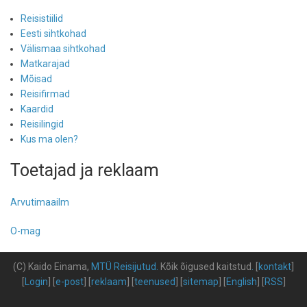
Reisistiilid
Eesti sihtkohad
Välismaa sihtkohad
Matkarajad
Mõisad
Reisifirmad
Kaardid
Reisilingid
Kus ma olen?
Toetajad ja reklaam
Arvutimaailm
O-mag
(C) Kaido Einama,
MTÜ Reisijutud
.
Kõik õigused kaitstud
.
[
kontakt
]
[
Login
] [
e-post
] [
reklaam
] [
teenused
] [
sitemap
] [
English
] [
RSS
]