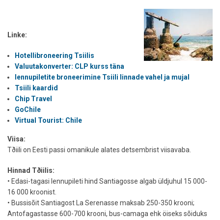
Linke:
Hotellibroneering Tsiilis
Valuutakonverter: CLP kurss täna
lennupiletite broneerimine Tsiili linnade vahel ja mujal
Tsiili kaardid
Chip Travel
GoChile
Virtual Tourist: Chile
Viisa:
Tðiili on Eesti passi omanikule alates detsembrist viisavaba.
Hinnad Tðiilis:
• Edasi-tagasi lennupileti hind Santiagosse algab üldjuhul 15 000-
16 000 kroonist.
• Bussisõit Santiagost La Serenasse maksab 250-350 krooni;
Antofagastasse 600-700 krooni, bus-camaga ehk öiseks sõiduks