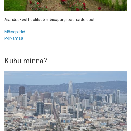
Aianduskool hoolitseb mõisapargi peenarde eest.
Mõisapildid
Põlvamaa
Kuhu minna?