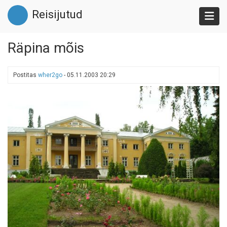
Liigu
Reisijutud
edasi
põhisisu
juurde
Räpina mõis
Postitas
wher2go
-
05.11.2003 20:29