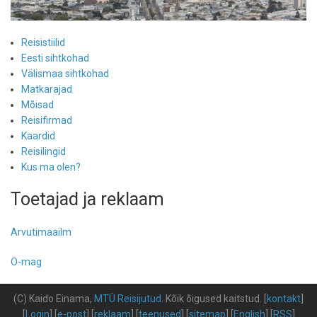
Reisistiilid
Eesti sihtkohad
Välismaa sihtkohad
Matkarajad
Mõisad
Reisifirmad
Kaardid
Reisilingid
Kus ma olen?
Toetajad ja reklaam
Arvutimaailm
O-mag
(C) Kaido Einama,
MTÜ Reisijutud
.
Kõik õigused kaitstud
.
[
kontakt
]
[
Login
] [
e-post
] [
reklaam
] [
teenused
] [
sitemap
] [
English
] [
RSS
]