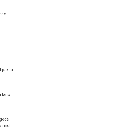
*see
t paksu
a tänu
ägede
ivimid