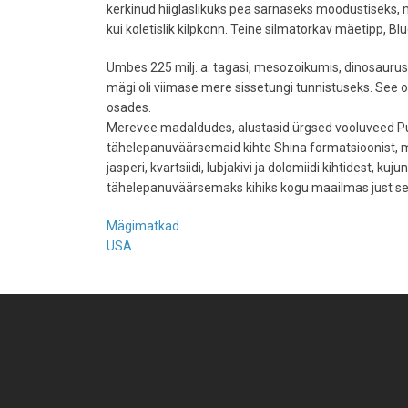
kerkinud hiiglaslikuks pea sarnaseks moodustiseks,
kui koletislik kilpkonn. Teine silmatorkav mäetipp,
Umbes 225 milj. a. tagasi, mesozoikumis, dinosauru
mägi oli viimase mere sissetungi tunnistuseks. See on
osades.
Merevee madaldudes, alustasid ürgsed vooluveed Pu
tähelepanuväärsemaid kihte Shina formatsioonist, m
jasperi, kvartsiidi, lubjakivi ja dolomiidi kihtidest, 
tähelepanuväärsemaks kihiks kogu maailmas just sel
Mägimatkad
USA