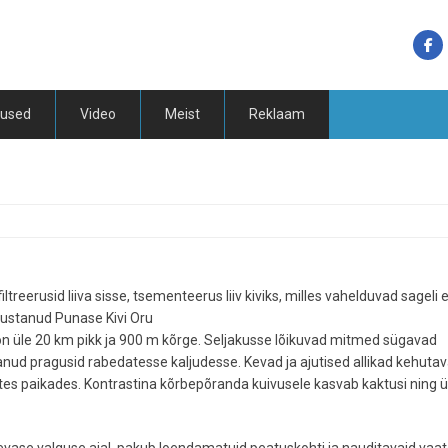
tused
Video
Meist
Reklaam
ltreerusid liiva sisse, tsementeerus liiv kiviks, milles vahelduvad sageli
odustanud Punase Kivi Oru
on üle 20 km pikk ja 900 m kõrge. Seljakusse lõikuvad mitmed sügavad
nud pragusid rabedatesse kaljudesse. Kevad ja ajutised allikad kehuta
tes paikades. Kontrastina kõrbepõranda kuivusele kasvab kaktusi ning ü