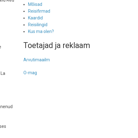
teid Red
Mõisad
Reisifirmad
Kaardid
Reisilingid
Kus ma olen?
Toetajad ja reklaam
e
Arvutimaailm
O-mag
 La
hanenud
 ses