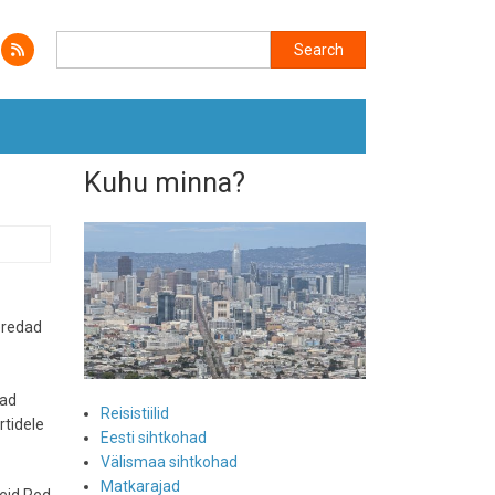
Search
Search
Kuhu minna?
 eredad
vad
Reisistiilid
rtidele
Eesti sihtkohad
Välismaa sihtkohad
Matkarajad