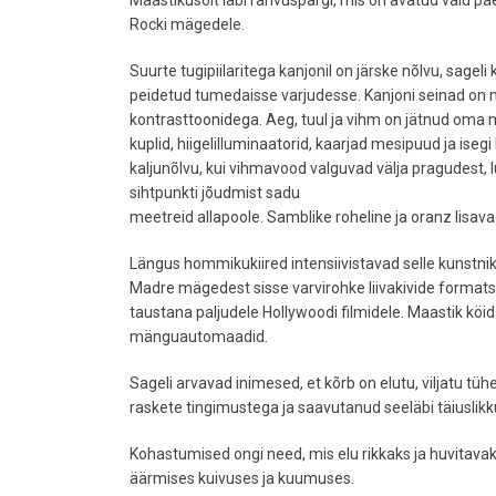
Maastikusõit läbi rahvuspargi, mis on avatud vaid p
Rocki mägedele.
Suurte tugipiilaritega kanjonil on järske nõlvu, sage
peidetud tumedaisse varjudesse. Kanjoni seinad on
kontrasttoonidega. Aeg, tuul ja vihm on jätnud oma mär
kuplid, hiigelilluminaatorid, kaarjad mesipuud ja ise
kaljunõlvu, kui vihmavood valguvad välja pragudest
sihtpunkti jõudmist sadu
meetreid allapoole. Samblike roheline ja oranz lisava
Längus hommikukiired intensiivistavad selle kunstni
Madre mägedest sisse varvirohke liivakivide formats
taustana paljudele Hollywoodi filmidele. Maastik kö
mänguautomaadid.
Sageli arvavad inimesed, et kõrb on elutu, viljatu t
raskete tingimustega ja saavutanud seeläbi täiuslikk
Kohastumised ongi need, mis elu rikkaks ja huvitav
äärmises kuivuses ja kuumuses.