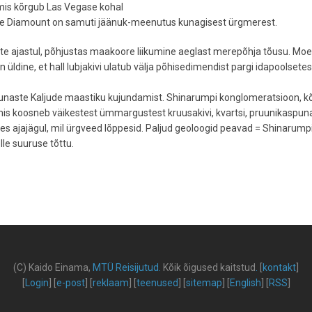
 mis kõrgub Las Vegase kohal
 Blue Diamount on samuti jäänuk-meenutus kunagisest ürgmerest.
ste ajastul, põhjustas maakoore liikumine aeglast merepõhja tõusu. Mo
 üldine, et hall lubjakivi ulatub välja põhisedimendist pargi idapoolsetes
naste Kaljude maastiku kujundamist. Shinarumpi konglomeratsioon, k
is koosneb väikestest ümmargustest kruusakivi, kvartsi, pruunikaspun
kujunes ajajägul, mil ürgveed lõppesid. Paljud geoloogid peavad = Shinarump
le suuruse tõttu.
(C) Kaido Einama,
MTÜ Reisijutud
.
Kõik õigused kaitstud
.
[
kontakt
]
[
Login
] [
e-post
] [
reklaam
] [
teenused
] [
sitemap
] [
English
] [
RSS
]