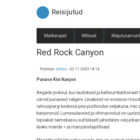
Liigu
edasi
Reisijutud
põhisisu
juurde
Matkarajad
Mõisad
Majutusarvus
Red Rock Canyon
Postitas
sitikas
-
02.11.2003 18:16
Punase Kivi Kanjon
Aegade jooksul, kui raudoksiid ja kaltsiumkarbonaat fi
värvid punasest valgeni. Liivakivist on erosioon mo
rahvuspargi keskosa pea püstloodse seljakuna, mis 
kanjonorud. Lumesulaveed ja vihmavoolud on uurista
lopsakat taimekasvu suhteliselt jahedates varjurikas
lisaks mände = ja manzaniitapõõsaid.