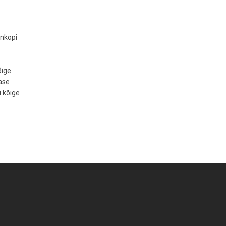
enkopi
õige
ase
i kõige