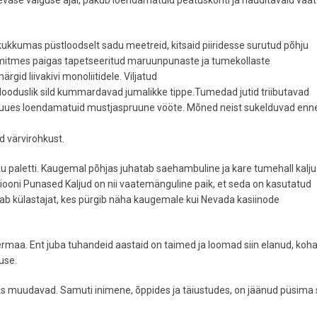
äevase valguse ajal, pakub loendamatuid peatuskohti ja nauditavaid vaa
li kukkumas püstloodselt sadu meetreid, kitsaid piiridesse surutud põhju
 mitmes paigas tapetseeritud maruunpunaste ja tumekollaste
gid liivakivi monoliitidele. Viljatud
gi looduslik sild kummardavad jumalikke tippe.Tumedad jutid triibutavad
, luues loendamatuid mustjaspruune vööte. Mõned neist sukelduvad enn
d värvirohkust.
ku paletti. Kaugemal põhjas juhatab saehambuline ja kare tumehall kalju
iooni Punased Kaljud on nii vaatemänguline paik, et seda on kasutatud
idab külastajat, kes pürgib näha kaugemale kui Nevada kasiinode
ühermaa. Ent juba tuhandeid aastaid on taimed ja loomad siin elanud, ko
use.
aks muudavad. Samuti inimene, õppides ja täiustudes, on jäänud püsima