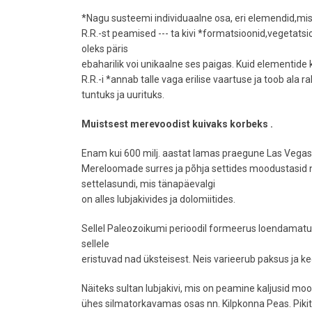
*Nagu susteemi individuaalne osa, eri elemendid,mis 
R.R.-st peamised --- ta kivi *formatsioonid,vegetats
oleks päris
ebaharilik voi unikaalne ses paigas. Kuid elementide
R.R.-i *annab talle vaga erilise vaartuse ja toob ala r
tuntuks ja uurituks.
Muistsest merevoodist kuivaks korbeks .
Enam kui 600 milj. aastat lamas praegune Las Vegase 
Mereloomade surres ja põhja settides moodustasid 
settelasundi, mis tänapäevalgi
on alles lubjakivides ja dolomiitides.
Sellel Paleozoikumi perioodil formeerus loendamatui
sellele
eristuvad nad üksteisest. Neis varieerub paksus ja ke
Näiteks sultan lubjakivi, mis on peamine kaljusid m
ühes silmatorkavamas osas nn. Kilpkonna Peas. Pikitu