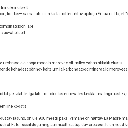
linnulennuliselt
ioon, loodus— sama tahtis on ka ta mittenähtav ajalugu.Ei saa oelda, et 
 kombinatsioon läbi
ahvusvaheliselt
ümbruse ala sooja madala merevee all, milles vohas rikkalik elustik.
nende kehadest pärinev kaltsium ja karbonaatsed mineraalid merevees
d lubjakivikihte. Iga kiht moodustus erinevates keskkonnatingimustes j
emiline koostis.
oodustav lasund, on üle 900 meetri paks. Viimane on nähtav La Madre m
d rohkete fossiilidega ning äärmiselt vastupidav erosioonile on need k