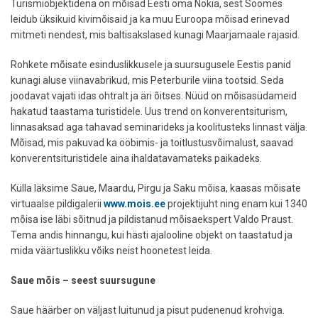
Turismiobjektidena on mõisad Eesti oma Nokia, sest Soomes
leidub üksikuid kivimõisaid ja ka muu Euroopa mõisad erinevad
mitmeti nendest, mis baltisakslased kunagi Maarjamaale rajasid.
Rohkete mõisate esinduslikkusele ja suursugusele Eestis panid
kunagi aluse viinavabrikud, mis Peterburile viina tootsid. Seda
joodavat vajati idas ohtralt ja äri õitses. Nüüd on mõisasüdameid
hakatud taastama turistidele. Uus trend on konverentsiturism,
linnasaksad aga tahavad seminarideks ja koolitusteks linnast välja.
Mõisad, mis pakuvad ka ööbimis- ja toitlustusvõimalust, saavad
konverentsituristidele aina ihaldatavamateks paikadeks.
Külla läksime Saue, Maardu, Pirgu ja Saku mõisa, kaasas mõisate
virtuaalse pildigalerii
www.mois.ee
projektijuht ning enam kui 1340
mõisa ise läbi sõitnud ja pildistanud mõisaekspert Valdo Praust.
Tema andis hinnangu, kui hästi ajalooline objekt on taastatud ja
mida väärtuslikku võiks neist hoonetest leida.
Saue mõis – seest suursugune
Saue häärber on väljast luitunud ja pisut pudenenud krohviga.