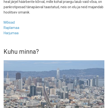
heal järjel häärberite kõrval, mille kohal praegu laiub vaid võsa, on
pankrotipesad tänapäeval taastatud, neis on elu ja neid majandab
hoolitsev omanik.
Mõisad
Raplamaa
Harjumaa
Kuhu minna?