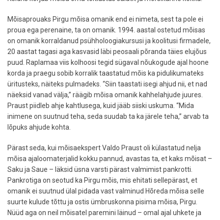
Mõisaprouaks Pirgu mõisa omanik end ei nimeta, sest ta pole ei
proua ega perenaine, ta on omanik. 1994. aastal ostetud mõisas
on omanik korraldanud psühholoogiakursusi ja koolitusi firmadele,
20 aastat tagasi aga kasvasid läbi peosaali põranda täies elujõus
puud. Raplamaa viis kolhoosi tegid sügaval nõukogude ajal hoone
korda ja praegu sobib korralik taastatud mõis ka pidulikumateks
üritusteks, näiteks pulmadeks. “Siin taastati isegi ahjud nii, et nad
näeksid vanad välja,” räägib mõisa omanik kahhelahjude juures.
Praust piidleb ahje kahtlusega, kuid jääb siiski uskuma. “Mida
inimene on suutnud teha, seda suudab ta ka järele teha,” arvab ta
lõpuks ahjude kohta.
Pärast seda, kui mõisaekspert Valdo Praust oli külastatud nelja
mõisa ajaloomaterjalid kokku pannud, avastas ta, et kaks mõisat –
Saku ja Saue – läksid üsna varsti pärast valmimist pankrotti.
Pankrotiga on seotud ka Pirgu mõis, mis ehitati sellepärast, et
omanik ei suutnud ülal pidada vast valminud Hõreda mõisa selle
suurte kulude tõttu ja ostis ümbruskonna pisima mõisa, Pirgu.
Nüüd aga on neil mõisatel paremini läinud – omal ajal uhkete ja