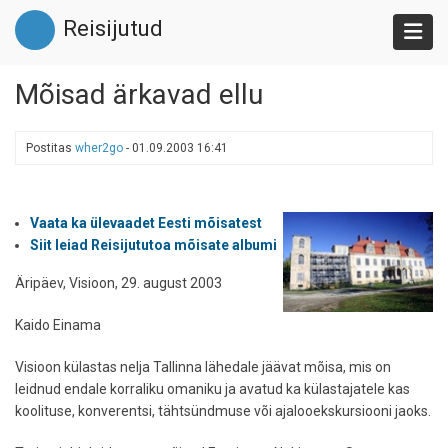
Liigu
Reisijutud
edasi
põhisisu
juurde
Mõisad ärkavad ellu
Postitas
wher2go
-
01.09.2003 16:41
Vaata ka ülevaadet Eesti mõisatest
Siit leiad Reisijututoa mõisate albumi
Äripäev, Visioon, 29. august 2003
Kaido Einama
Visioon külastas nelja Tallinna lähedale jäävat mõisa, mis on
leidnud endale korraliku omaniku ja avatud ka külastajatele kas
koolituse, konverentsi, tähtsündmuse või ajalooekskursiooni jaoks.