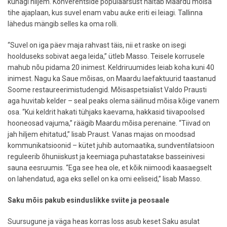
kunagi hiljem. Konverentside populaarsust näitab Maardu mõisa
tihe ajaplaan, kus suvel enam vabu auke eriti ei leiagi. Tallinna
lähedus mängib selles ka oma rolli.
“Suvel on iga päev maja rahvast täis, nii et raske on isegi
hoolduseks sobivat aega leida,” ütleb Masso. Teisele korrusele
mahub nõu pidama 20 inimest. Keldriruumides leiab koha kuni 40
inimest. Nagu ka Saue mõisas, on Maardu laefaktuurid taastanud
Soome restaureerimistudengid. Mõisaspetsialist Valdo Prausti
aga huvitab kelder – seal peaks olema säilinud mõisa kõige vanem
osa. “Kui keldrit hakati tühjaks kaevama, hakkasid tiivapoolsed
hooneosad vajuma,” räägib Maardu mõisa perenaine. “Tiivad on
jah hiljem ehitatud,” lisab Praust. Vanas majas on moodsad
kommunikatsioonid – kütet juhib automaatika, sundventilatsioon
reguleerib õhuniiskust ja keemiaga puhastatakse basseinivesi
sauna eesruumis. “Ega see hea ole, et kõik niimoodi kaasaegselt
on lahendatud, aga eks sellel on ka omi eeliseid,” lisab Masso.
Saku mõis pakub esinduslikke sviite ja peosaale
Suursugune ja väga heas korras loss asub keset Saku asulat