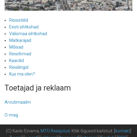
Reisistiilid
Eesti sihtkohad
Välismaa sihtkohad
Matkarajad
Mõisad
Reisifirmad
Kaardid
Reisilingid
Kus ma olen?
Toetajad ja reklaam
Arvutimaailm
O-mag
(C) Kaido Einama,
MTÜ Reisijutud
.
Kõik õigused kaitstud
.
[
kontakt
]