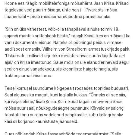
Hoone ees räägib mobiiltelefoniga mõisahärra Jaan Kriisa. Kriisad
tegelevad veel paari mõisaga, ühte neist – Pivarootsi mõisa
Läänemaal – peab mõisaomanik jõudma pärastlõunaks.
“Siin on üks vähestest, võib-olla tänapäeval ainuke toimiv 18.
sajandi mantelkorstenköök Eestis,” räägib Kriisa, kes on mõisast ka
vanu dokumente leidnud. Näiteks oli pööningul peidus viimase
aadlisoost omaniku Wilhelm von Straelborni armastuskirjade pakk.
“Uskumatu, milliseid kirju ikka meesterahvas suutis kirjutada sel
ajal,” on Kriisa imestunud. Saue mõis on üle elanud erinevaid aegu:
seal on olnud vanadekodu, siis krooniliste haigete haigla, siis
traktorijaama ühiselamu.
Teisel korrusel suundume kõigepealt roosades toonides buduaari.
Seal alguses ka magati, kuni lagi alla kukkus. “Õnneks oli see siis,
kui väljas olime,” lisab Kriisa. Kolm kuud tagasi renoveeriti Saue
mõisa suur saal, nõukogudeaegne punanurk. Kõrvalolev salong
taastati tänu nurgas vedelenud pappkastile, kuhu kellegi hooliv
käsi oli korjanud kaunistuste jäänuseid.
Õues põhjendab Kriisa fassaaditööde tegematajätmist: “Selle