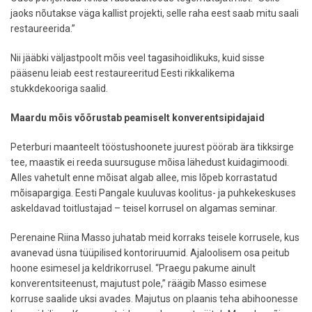
jaoks nõutakse väga kallist projekti, selle raha eest saab mitu saali
restaureerida.”
Nii jääbki väljastpoolt mõis veel tagasihoidlikuks, kuid sisse
pääsenu leiab eest restaureeritud Eesti rikkalikema
stukkdekooriga saalid.
Maardu mõis võõrustab peamiselt konverentsipidajaid
Peterburi maanteelt tööstushoonete juurest pöörab ära tikksirge
tee, maastik ei reeda suursuguse mõisa lähedust kuidagimoodi.
Alles vahetult enne mõisat algab allee, mis lõpeb korrastatud
mõisapargiga. Eesti Pangale kuuluvas koolitus- ja puhkekeskuses
askeldavad toitlustajad – teisel korrusel on algamas seminar.
Perenaine Riina Masso juhatab meid korraks teisele korrusele, kus
avanevad üsna tüüpilised kontoriruumid. Ajaloolisem osa peitub
hoone esimesel ja keldrikorrusel. “Praegu pakume ainult
konverentsiteenust, majutust pole,” räägib Masso esimese
korruse saalide uksi avades. Majutus on plaanis teha abihoonesse