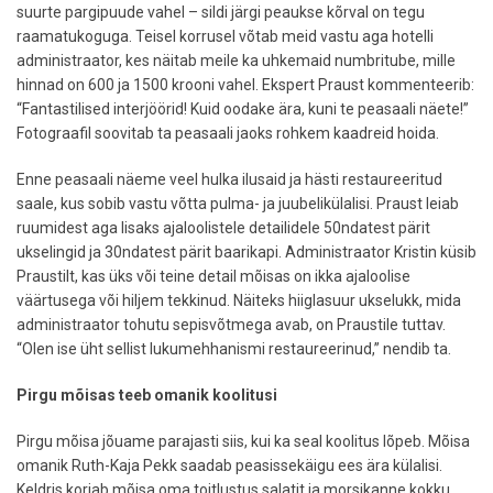
suurte pargipuude vahel – sildi järgi peaukse kõrval on tegu
raamatukoguga. Teisel korrusel võtab meid vastu aga hotelli
administraator, kes näitab meile ka uhkemaid numbritube, mille
hinnad on 600 ja 1500 krooni vahel. Ekspert Praust kommenteerib:
“Fantastilised interjöörid! Kuid oodake ära, kuni te peasaali näete!”
Fotograafil soovitab ta peasaali jaoks rohkem kaadreid hoida.
Enne peasaali näeme veel hulka ilusaid ja hästi restaureeritud
saale, kus sobib vastu võtta pulma- ja juubelikülalisi. Praust leiab
ruumidest aga lisaks ajaloolistele detailidele 50ndatest pärit
ukselingid ja 30ndatest pärit baarikapi. Administraator Kristin küsib
Praustilt, kas üks või teine detail mõisas on ikka ajaloolise
väärtusega või hiljem tekkinud. Näiteks hiiglasuur ukselukk, mida
administraator tohutu sepisvõtmega avab, on Praustile tuttav.
“Olen ise üht sellist lukumehhanismi restaureerinud,” nendib ta.
Pirgu mõisas teeb omanik koolitusi
Pirgu mõisa jõuame parajasti siis, kui ka seal koolitus lõpeb. Mõisa
omanik Ruth-Kaja Pekk saadab peasissekäigu ees ära külalisi.
Keldris korjab mõisa oma toitlustus salatit ja morsikanne kokku.