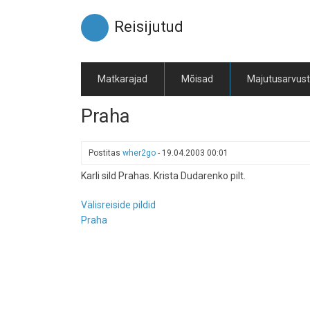
Liigu
edasi
Reisijutud
põhisisu
juurde
Matkarajad
Mõisad
Majutusarvus
Praha
Postitas
wher2go
-
19.04.2003 00:01
Karli sild Prahas. Krista Dudarenko pilt.
Välisreiside pildid
Praha