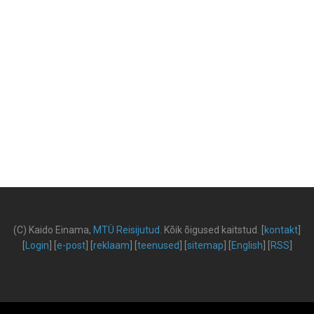
(C) Kaido Einama,
MTÜ Reisijutud
.
Kõik õigused kaitstud
.
[
kontakt
]
[
Login
] [
e-post
] [
reklaam
] [
teenused
] [
sitemap
] [
English
] [
RSS
]