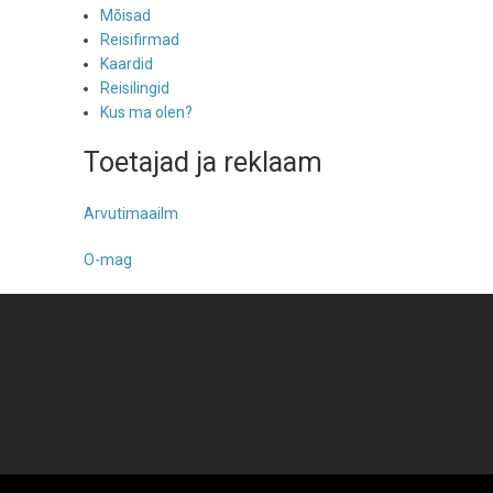
Mõisad
Reisifirmad
Kaardid
Reisilingid
Kus ma olen?
Toetajad ja reklaam
Arvutimaailm
O-mag