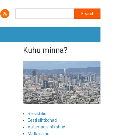
Search
Search
Kuhu minna?
Reisistiilid
Eesti sihtkohad
Välismaa sihtkohad
Matkarajad