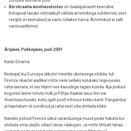
20ndate esimene pool.
Bürokraatia ametiasutustes
on itaaliapäraselt keeruline.
Kohapeal tasuks võimalikult vältida ametnikega suhtlemist, sest
reeglid on keerulised ja vastu tullakse harva. Ametnikud ei salli
vastuvaidlemist.
Äripäev, Puhkepäev, juuli 2001
Kaido Einama
Keskajal, kui Euroopa ülikutel meeldis üksteisega sõdida, tuli
Firenze rikastel aadlikel mõte neile selleks kulukaks tegevuseks
raha laenata, et siis hiljem see kasudega tagasi küsida. Aja jooksul
kogunes laene tohutu hulk ja Põhja-Itaalias asuv linn sai
finantsasutuseks, kuhu igalt poolt intresse kokku kanti. Pangandus
ja kapitalism oli sündinud ja raha eest võis ehitada kõike.
Näiteks polnud Firenze ülikul varandusega muud peale hakata kui
ehitada oma ülejõe-villast tänav raekojani. Ja mitte lihtsalt tänav,