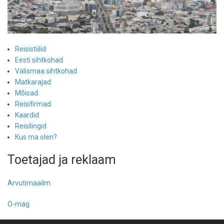
Reisistiilid
Eesti sihtkohad
Välismaa sihtkohad
Matkarajad
Mõisad
Reisifirmad
Kaardid
Reisilingid
Kus ma olen?
Toetajad ja reklaam
Arvutimaailm
O-mag