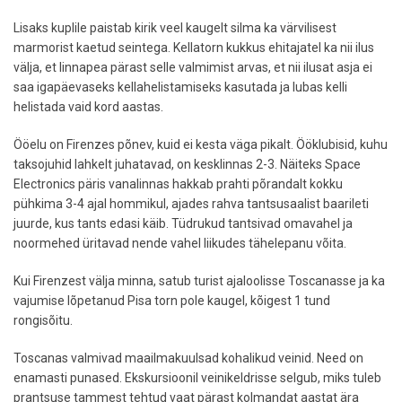
Lisaks kuplile paistab kirik veel kaugelt silma ka värvilisest
marmorist kaetud seintega. Kellatorn kukkus ehitajatel ka nii ilus
välja, et linnapea pärast selle valmimist arvas, et nii ilusat asja ei
saa igapäevaseks kellahelistamiseks kasutada ja lubas kelli
helistada vaid kord aastas.
Ööelu on Firenzes põnev, kuid ei kesta väga pikalt. Ööklubisid, kuhu
taksojuhid lahkelt juhatavad, on kesklinnas 2-3. Näiteks Space
Electronics päris vanalinnas hakkab prahti põrandalt kokku
pühkima 3-4 ajal hommikul, ajades rahva tantsusaalist baarileti
juurde, kus tants edasi käib. Tüdrukud tantsivad omavahel ja
noormehed üritavad nende vahel liikudes tähelepanu võita.
Kui Firenzest välja minna, satub turist ajaloolisse Toscanasse ja ka
vajumise lõpetanud Pisa torn pole kaugel, kõigest 1 tund
rongisõitu.
Toscanas valmivad maailmakuulsad kohalikud veinid. Need on
enamasti punased. Ekskursioonil veinikeldrisse selgub, miks tuleb
prantsuse tammest tehtud vaat pärast kolmandat aastat ära