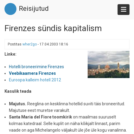
Liigu
Reisijutud
edasi
põhisisu
juurde
Firenzes sündis kapitalism
Postitas
wher2go
-
17.04.2003 18:16
Linke:
Hotelli broneerimine Firenzes
Veebikaamera Firenzes
Euroopa kalleim hotell 2012
Kasulik teada
Majutus.
Reeglina on kesklinna hotellid suviti täis broneeritud.
Majutuse eest muretse varakult.
Santa Maria del Fiore toomkirik
on maailmas suuruselt
kolmas katedraal. Selle kuplit on näha kõikjalt linnast, parim
vaade on aga Michelangelo väljakult üle jõe üle kogu vanalinna.