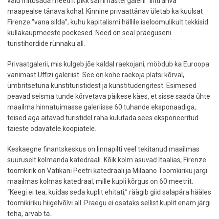
vaid mitusada meetrit pikk sammastel galerii “lihtrahva”
maapealse tänava kohal. Kinnine privaattänav ületab ka kuulsat
Firenze “vana silda”, kuhu kapitalismi hällile iseloomulikult tekkisid
kullakaupmeeste poekesed. Need on seal praeguseni
turistihordide rünnaku all.
Privaatgalerii, mis kulgeb jõe kaldal raekojani, möödub ka Euroopa
vanimast Uffizi galeriist. See on kohe raekoja platsi kõrval,
ümbritsetuna kunstituristidest ja kunstitudengitest. Esimesed
peavad seisma tunde kõrvetava päikese käes, et sisse saada ühte
maailma hinnatuimasse galeriisse 60 tuhande eksponaadiga,
teised aga aitavad turistidel raha kulutada sees eksponeeritud
taieste odavatele koopiatele.
Keskaegne finantskeskus on linnapilti veel tekitanud maailmas
suuruselt kolmanda katedraali. Kõik kolm asuvad Itaalias, Firenze
toomkirik on Vatikani Peetri katedraali ja Milaano Toomkiriku järgi
maailmas kolmas katedraal, mille kupli kõrgus on 60 meetrit.
“Keegi ei tea, kuidas seda kuplit ehitati,” räägib giid salapära hääles
toomikiriku hiigelvõlvi all. Praegu ei osataks sellist kuplit enam järgi
teha, arvab ta.