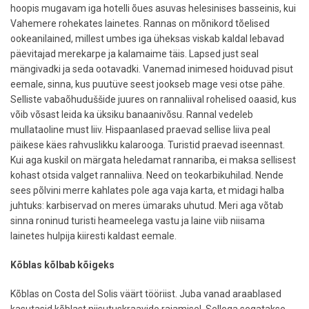
hoopis mugavam iga hotelli õues asuvas helesinises basseinis, kui
Vahemere rohekates lainetes. Rannas on mõnikord tõelised
ookeanilained, millest umbes iga üheksas viskab kaldal lebavad
päevitajad merekarpe ja kalamaime täis. Lapsed just seal
mängivadki ja seda ootavadki. Vanemad inimesed hoiduvad pisut
eemale, sinna, kus puutüve seest jookseb mage vesi otse pähe.
Selliste vabaõhuduššide juures on rannaliival rohelised oaasid, kus
võib võsast leida ka üksiku banaanivõsu. Rannal vedeleb
mullataoline must liiv. Hispaanlased praevad sellise liiva peal
päikese käes rahvuslikku kalarooga. Turistid praevad iseennast.
Kui aga kuskil on märgata heledamat rannariba, ei maksa sellisest
kohast otsida valget rannaliiva. Need on teokarbikuhilad. Nende
sees põlvini merre kahlates pole aga vaja karta, et midagi halba
juhtuks: karbiservad on meres ümaraks uhutud. Meri aga võtab
sinna roninud turisti heameelega vastu ja laine viib niisama
lainetes hulpija kiiresti kaldast eemale.
Kõblas kõlbab kõigeks
Kõblas on Costa del Solis väärt tööriist. Juba vanad araablased