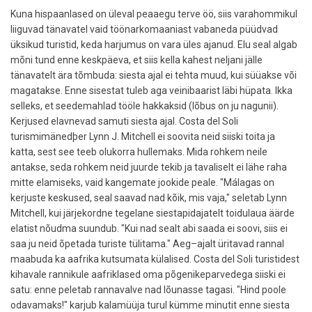
Kuna hispaanlased on üleval peaaegu terve öö, siis varahommikul
liiguvad tänavatel vaid töönarkomaaniast vabaneda püüdvad
üksikud turistid, keda harjumus on vara üles ajanud. Elu seal algab
mõni tund enne keskpäeva, et siis kella kahest neljani jälle
tänavatelt ära tõmbuda: siesta ajal ei tehta muud, kui süüakse või
magatakse. Enne sisestat tuleb aga veinibaarist läbi hüpata. Ikka
selleks, et seedemahlad tööle hakkaksid (lõbus on ju nagunii).
Kerjused elavnevad samuti siesta ajal. Costa del Soli
turismimänedþer Lynn J. Mitchell ei soovita neid siiski toita ja
katta, sest see teeb olukorra hullemaks. Mida rohkem neile
antakse, seda rohkem neid juurde tekib ja tavaliselt ei lähe raha
mitte elamiseks, vaid kangemate jookide peale. "Málagas on
kerjuste keskused, seal saavad nad kõik, mis vaja," seletab Lynn
Mitchell, kui järjekordne tegelane siestapidajatelt toidulaua äärde
elatist nõudma suundub. "Kui nad sealt abi saada ei soovi, siis ei
saa ju neid õpetada turiste tülitama." Aeg–ajalt üritavad rannal
maabuda ka aafrika kutsumata külalised. Costa del Soli turistidest
kihavale rannikule aafriklased oma põgenikeparvedega siiski ei
satu: enne peletab rannavalve nad lõunasse tagasi. "Hind poole
odavamaks!" karjub kalamüüja turul kümme minutit enne siesta