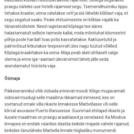
kasutasid kõblast niisutuskraavide rajamisel. Sellega segatakse
praegu näiteks uue hotelli rajamisel segu. Tsemendihunniku tippu
tehakse kraater, sinna valatakse vett ja siis lähebki kõblast vaja, et
segu segatud saaks. Peale ehitusmeeste on kõblas vajalik ka
tänavatöölistele. Need ragistavad kõplaga tee ääres
halastamatult selliste taimede kallal, mida mõnituhat kilomeetrit
põhja poole hardalt toas potis kasvatatakse. Kaktusetutid ja
palmivõsud kitkutakse teepeenralt üles nagu tüütud võililled.
Kõplaga kraabitakse ka seina. Maja peab alati ühtlaselt valge
olema ja enne iga–aastast ülevärvimist läheb jälle seda
asendamatut tööriista vaja.
Öömaja
Päikeserannikul võib ööbada erinevat moodi. Kõige mugavamalt
ööbivad muidugi selle maailma rikkaimad inimesed, kes on
soetanud omale villa rikaste linnakesse Marbellasse või selle
kõrval asuvasse Puerto Banusesse. Suurimad ehitajad rikaste ja
ilusate maailmas on praegu araablased ja venelased. Ka Moskva
linnapea on endale väärilise daatša šeikide majade vahele rajanud,
kinkides tänutäheks Marbella linnale hiiglasliku monumendi.