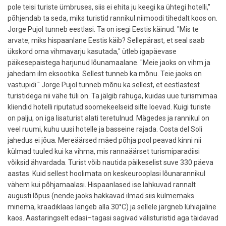
pole teisi turiste ümbruses, siis ei ehita ju keegi ka ühtegi hotelli,"
põhjendab ta seda, miks turistid rannikul niimoodi tihedalt koos on.
Jorge Pujol tunneb eestlasi. Ta on isegi Eestis käinud. "Mis te
arvate, miks hispaanlane Eestis käib? Sellepärast, et seal saab
ükskord oma vihmavarju kasutada," ütleb igapäevase
päikesepaistega harjunud lõunamaalane. "Meie jaoks on vihm ja
jahedam ilm eksootika. Sellest tunneb ka mõnu. Teie jaoks on
vastupidi." Jorge Pujol tunneb mõnu ka sellest, et eestlastest
turistidega nii vähe tüli on. Ta jälgib rahuga, kuidas uue turismimaa
kliendid hotelli riputatud soomekeelseid silte loevad. Kuigi turiste
on palju, on iga lisaturist alati teretulnud. Mägedes ja rannikul on
veel ruumi, kuhu uusi hotelle ja basseine rajada. Costa del Soli
jahedus ei jõua. Mereäärsed mäed põhja pool peavad kinni nii
külmad tuuled kui ka vihma, mis rannaäärset turismiparadiisi
võiksid ähvardada. Turist võib nautida päikeselist suve 330 päeva
aastas. Kuid sellest hoolimata on keskeurooplasi lõunarannikul
vähem kui põhjamaalasi. Hispaanlased ise lahkuvad rannalt
augusti lõpus (nende jaoks hakkavad ilmad siis külmemaks
minema, kraadiklaas langeb alla 30°C) ja sellele järgneb lühiajaline
kaos. Aastaringselt edasi–tagasi sagivad välisturistid aga täidavad