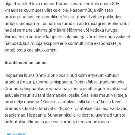
algust värsket kala müües. Pärast siestat see kala enam 30–
kraadises kuumuses värske ei ole. Naabermüüja kähistab
ärakarjutud häälega kandikul sõrgi liigutavaid vähke pakkudes
umbes sedasama. Lõunamaa turud on alati midagi enneolematut:
nad ei sarnane vähimalgi määral Nõmme või Kadaka turuga.
Viimased on sealsete kauplemisplatsidega võrreldes nagu vaiksed
näitused, kus müüja eksponeerib sõnatult oma eksponaate ja
ootab ostja kaelakukkumist.
Araablased on läinud
Hispaania lõunarannikul on koos olnud kolm erinevat kultuuri:
araabia (mauri), rooma ja hispaania. Turist võib jalutada näiteks
Granadas hispaanlaste vanalinna ja heita sealt pilgu kõrvalkünkal
asuvale mauri sultani idamaisele lossile. Seal elas mauri valitseja
oma nelja naisega. "Kas siin visatakse solki ka alla," küsib turist
Granada kitsastel tänavatel. "Ei, solki visatakse Itaalias," vastavad
teadjamad. Hispaania lõunarannikul oliividest tulusamaid turiste
hellitatakse. Nii sooja päikese kui sooja teenindamisega.
Lennureisid