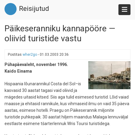
Liigu
Reisijutud
edasi
põhisisu
juurde
Päikeseranniku kannapööre —
oliivid turistide vastu
Postitas
wher2go
-
01.03.2003 20:36
Pühapäevaleht, november 1996.
Kaido Einama
Hispaania lõunarannikul Costa del Sol–is
kasvasid 30 aastat tagasi vaid oliivid ja
mägedes uitasid kitsed. Siis aga tulid esimesed turistid. Lõid vaiad
maasse ja ehitasid rannikule, kus vihmaseid ilmu on vaid 35 päeva
aastas, esimese hotelli. Praegu on Päikeserannik miljonite
turistide puhkepaik. 30 aastat hiljem maandus Malaga lennuväljal
eestlaste esimene tšarterlennuk Wris Toursi turistidega.