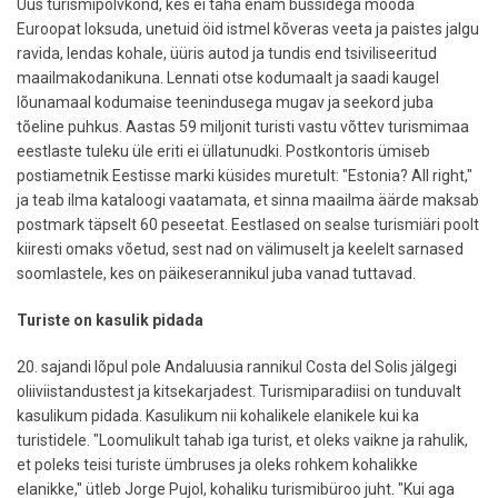
Uus turismipõlvkond, kes ei taha enam bussidega mööda
Euroopat loksuda, unetuid öid istmel kõveras veeta ja paistes jalgu
ravida, lendas kohale, üüris autod ja tundis end tsiviliseeritud
maailmakodanikuna. Lennati otse kodumaalt ja saadi kaugel
lõunamaal kodumaise teenindusega mugav ja seekord juba
tõeline puhkus. Aastas 59 miljonit turisti vastu võttev turismimaa
eestlaste tuleku üle eriti ei üllatunudki. Postkontoris ümiseb
postiametnik Eestisse marki küsides muretult: "Estonia? All right,"
ja teab ilma kataloogi vaatamata, et sinna maailma äärde maksab
postmark täpselt 60 peseetat. Eestlased on sealse turismiäri poolt
kiiresti omaks võetud, sest nad on välimuselt ja keelelt sarnased
soomlastele, kes on päikeserannikul juba vanad tuttavad.
Turiste on kasulik pidada
20. sajandi lõpul pole Andaluusia rannikul Costa del Solis jälgegi
oliiviistandustest ja kitsekarjadest. Turismiparadiisi on tunduvalt
kasulikum pidada. Kasulikum nii kohalikele elanikele kui ka
turistidele. "Loomulikult tahab iga turist, et oleks vaikne ja rahulik,
et poleks teisi turiste ümbruses ja oleks rohkem kohalikke
elanikke," ütleb Jorge Pujol, kohaliku turismibüroo juht. "Kui aga