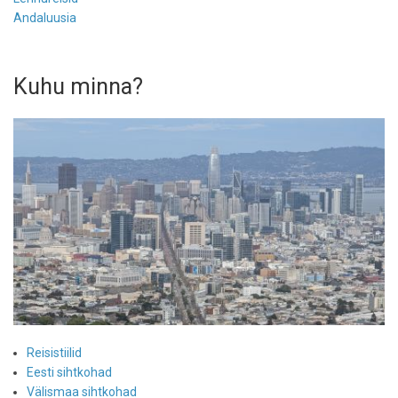
Andaluusia
Kuhu minna?
Reisistiilid
Eesti sihtkohad
Välismaa sihtkohad