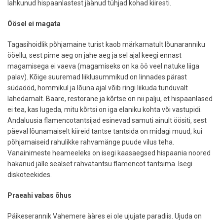
lahkunud hispaanlastest jäänud tühjad kohad kiiresti.
Öösel ei magata
Tagasihoidlik põhjamaine turist kaob märkamatult lõunaranniku
ööellu, sest pime aeg on jahe aeg ja sel ajal keegi ennast
magamisega ei vaeva (magamiseks on ka öö veel natuke liiga
palav). Kõige suuremad liiklusummikud on linnades pärast
südaööd, hommikul ja lõuna ajal võib ringi liikuda tunduvalt
lahedamalt. Baare, restorane ja kõrtse on nii palju, et hispaanlased
ei tea, kas lugeda, mitu kõrtsi on iga elaniku kohta või vastupidi.
Andaluusia flamencotantsijad esinevad samuti ainult öösiti, sest
päeval lõunamaiselt kiireid tantse tantsida on midagi muud, kui
põhjamaiseid rahulikke rahvamänge puude vilus teha.
Vanainimeste heameeleks on isegi kaasaegsed hispaania noored
hakanud jälle sealset rahvatantsu flamencot tantsima. Isegi
diskoteekides.
Praeahi vabas õhus
Päikeserannik Vahemere ääres ei ole ujujate paradiis. Ujuda on