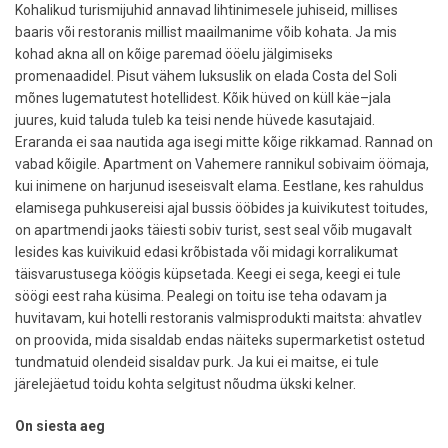
Kohalikud turismijuhid annavad lihtinimesele juhiseid, millises
baaris või restoranis millist maailmanime võib kohata. Ja mis
kohad akna all on kõige paremad ööelu jälgimiseks
promenaadidel. Pisut vähem luksuslik on elada Costa del Soli
mõnes lugematutest hotellidest. Kõik hüved on küll käe–jala
juures, kuid taluda tuleb ka teisi nende hüvede kasutajaid.
Eraranda ei saa nautida aga isegi mitte kõige rikkamad. Rannad on
vabad kõigile. Apartment on Vahemere rannikul sobivaim öömaja,
kui inimene on harjunud iseseisvalt elama. Eestlane, kes rahuldus
elamisega puhkusereisi ajal bussis ööbides ja kuivikutest toitudes,
on apartmendi jaoks täiesti sobiv turist, sest seal võib mugavalt
lesides kas kuivikuid edasi krõbistada või midagi korralikumat
täisvarustusega köögis küpsetada. Keegi ei sega, keegi ei tule
söögi eest raha küsima. Pealegi on toitu ise teha odavam ja
huvitavam, kui hotelli restoranis valmisprodukti maitsta: ahvatlev
on proovida, mida sisaldab endas näiteks supermarketist ostetud
tundmatuid olendeid sisaldav purk. Ja kui ei maitse, ei tule
järelejäetud toidu kohta selgitust nõudma ükski kelner.
On siesta aeg