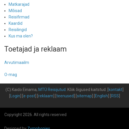
Matkarajad
Mõisad
Reisifirmad
Kaardid
Reisilingid
Kus ma olen?
Toetajad ja reklaam
Arvutimaailm
O-mag
(C) Kaido Einama,
MTÜ Reisijutud
.
Kõik õigused kaitstud
.
[
kontakt
]
[
Login
] [
e-post
] [
reklaam
] [
teenused
] [
sitemap
] [
English
] [
RSS
]
Copyright 2026. All rights reserved
Designed by
Zymphonies