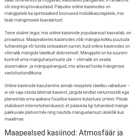
või isegi krüptovaluutasid. Paljudes online kasiinodes on
mängijatele ka spetsiaalsed boonused mobiilikasutajatele, mis
lisab mängimisele lisaväärtust.
Teine oluline tegur, mis online kasiinode populaarsust kasvatab, on
privaatsus. Maapealsetes kasiinodes võib mängija kokku puutuda
tuttavatega või tunda sotsiaalset survet, kuid online kasiinodes on
võimalik mängida täielikult diskreetselt. Mängijatel on ka suurem
kontroll oma mänguharjumuste üle – võimalik on seada
sissemakse- ja mängupiiranguid, mis aitavad hoida mängimise
vastutustundlikuna.
Online kasiinode kasutamine annab reisijatele täieliku vabaduse –
ei ole vaja otsida lähimat kasiinot, järgida kindlat riietumisstiili ega
planeerida oma ajakava füüsilise kasiino külastuse ümber. Piisab
stabiilsest internetiühendusest, et pääseda ligi tuhandeid mänge
pakkuvale platvormile ning nautida mänguelamust ükskõik kus
maailmas.
Maapealsed kasiinod: Atmosfäär ja