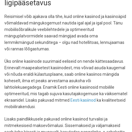
ligipääsetavus
Reisimisel võib ajakava olla tihe, kuid online kasiinod ja kasiinoäpid
võimaldavad mängukogemust nautida igal ajal ja igal pool. Tänu
mobiilisõbralikule veebilehtedele ja optimeeritud
mänguplatvormidele saavad mängijad avada oma
lemmikmängud sekunditega – olgu nad hotellitoas, lennujaamas
või rannas lõõgastumas.
Üks online kasiinode suurimaid eeliseid on nende kättesaadavus.
Erinevalt maapealsetest kasiinodest, mis võivad asuda kaugemal
või nõuda eraldi külastusplaane, saab online kasiinos mängida
koheselt, ilma et peaks arvestama asukoha või
lahtiolekuaegadega. Enamik Eesti online kasiinosid mobiilile
optimeeritud, mis tagab sujuva kasutajakogemuse ka väiksematel
ekraanidel. Lisaks pakuvad mitmed
Eesti kasiinod
ka kvaliteetseid
mobiilirakendusi.
Lisaks paindlikkusele pakuvad online kasiinod turvalisi ja
mitmekesiseid maksevõimalusi. Sissemakseid ja väljamakseid
saab teha kiiresti ja mugavalt, kasutades pangalinke, e-rahakotte