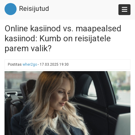
Liigu
Reisijutud
edasi
põhisisu
juurde
Online kasiinod vs. maapealsed
kasiinod: Kumb on reisijatele
parem valik?
Postitas
wher2go
-
17.03.2025 19:30