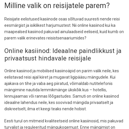
Milline valik on reisijatele parem?
Reisijate eelistused kasiinode osas sõltuvad suuresti nende reisi
eesmärgist ja isiklikest harjumustest. Nii online kasiinod kui ka
maapealsed kasiinod pakuvad ainulaadseid eeliseid, kuid kumb on
parem valik erinevates reisistsenaariumides?
Online kasiinod: Ideaalne paindlikkust ja
privaatsust hindavale reisijale
Online kasiinod ja mobiilsed kasiinoäpid on parim valik neile, kes
eelistavad reisi ajal kiiret ja mugavat ligipääsu mängudele. Kui
ajakava on tihe ja vaba aeg piiratud, võimaldab nutitelefonis
mängimine nautida lemmikmänge ükskõik kus – hotellis,
lennujaamas või rannas lõõgastudes. Samuti on online kasiinod
ideaalne lahendus neile, kes soovivad mängida privaatselt ja
diskreetselt, ilma et keegi teaks nende hobist.
Eesti turul on mitmeid kvaliteetseid online kasiinosid, mis pakuvad
turvalist ja reguleeritud mängukogemust. Enne mängimist on