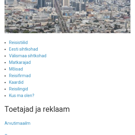
Reisistiilid
Eesti sihtkohad
Välismaa sihtkohad
Matkarajad
Mõisad
Reisifirmad
Kaardid
Reisilingid
Kus ma olen?
Toetajad ja reklaam
Arvutimaailm