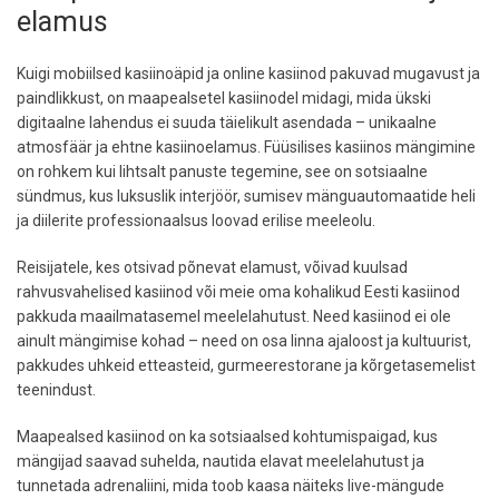
elamus
Kuigi mobiilsed kasiinoäpid ja online kasiinod pakuvad mugavust ja
paindlikkust, on maapealsetel kasiinodel midagi, mida ükski
digitaalne lahendus ei suuda täielikult asendada – unikaalne
atmosfäär ja ehtne kasiinoelamus. Füüsilises kasiinos mängimine
on rohkem kui lihtsalt panuste tegemine, see on sotsiaalne
sündmus, kus luksuslik interjöör, sumisev mänguautomaatide heli
ja diilerite professionaalsus loovad erilise meeleolu.
Reisijatele, kes otsivad põnevat elamust, võivad kuulsad
rahvusvahelised kasiinod või meie oma kohalikud Eesti kasiinod
pakkuda maailmatasemel meelelahutust. Need kasiinod ei ole
ainult mängimise kohad – need on osa linna ajaloost ja kultuurist,
pakkudes uhkeid etteasteid, gurmeerestorane ja kõrgetasemelist
teenindust.
Maapealsed kasiinod on ka sotsiaalsed kohtumispaigad, kus
mängijad saavad suhelda, nautida elavat meelelahutust ja
tunnetada adrenaliini, mida toob kaasa näiteks live-mängude