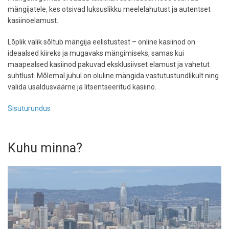
mängijatele, kes otsivad luksuslikku meelelahutust ja autentset
kasiinoelamust.
Lõplik valik sõltub mängija eelistustest – online kasiinod on
ideaalsed kiireks ja mugavaks mängimiseks, samas kui
maapealsed kasiinod pakuvad eksklusiivset elamust ja vahetut
suhtlust. Mõlemal juhul on oluline mängida vastutustundlikult ning
valida usaldusväärne ja litsentseeritud kasiino.
Sisuturundus
Kuhu minna?