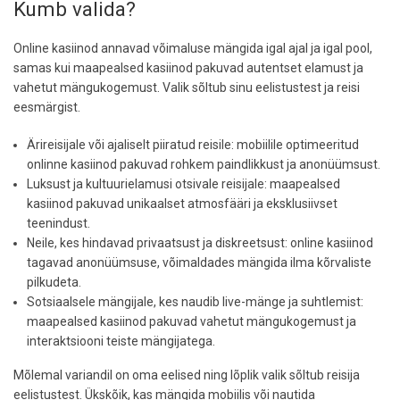
Kumb valida?
Online kasiinod annavad võimaluse mängida igal ajal ja igal pool,
samas kui maapealsed kasiinod pakuvad autentset elamust ja
vahetut mängukogemust. Valik sõltub sinu eelistustest ja reisi
eesmärgist.
Ärireisijale või ajaliselt piiratud reisile: mobiilile optimeeritud
onlinne kasiinod pakuvad rohkem paindlikkust ja anonüümsust.
Luksust ja kultuurielamusi otsivale reisijale: maapealsed
kasiinod pakuvad unikaalset atmosfääri ja eksklusiivset
teenindust.
Neile, kes hindavad privaatsust ja diskreetsust: online kasiinod
tagavad anonüümsuse, võimaldades mängida ilma kõrvaliste
pilkudeta.
Sotsiaalsele mängijale, kes naudib live-mänge ja suhtlemist:
maapealsed kasiinod pakuvad vahetut mängukogemust ja
interaktsiooni teiste mängijatega.
Mõlemal variandil on oma eelised ning lõplik valik sõltub reisija
eelistustest. Ükskõik, kas mängida mobiilis või nautida