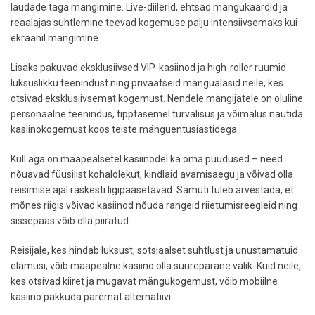
laudade taga mängimine. Live-diilerid, ehtsad mängukaardid ja
reaalajas suhtlemine teevad kogemuse palju intensiivsemaks kui
ekraanil mängimine.
Lisaks pakuvad eksklusiivsed VIP-kasiinod ja high-roller ruumid
luksuslikku teenindust ning privaatseid mängualasid neile, kes
otsivad eksklusiivsemat kogemust. Nendele mängijatele on oluline
personaalne teenindus, tipptasemel turvalisus ja võimalus nautida
kasiinokogemust koos teiste mänguentusiastidega.
Küll aga on maapealsetel kasiinodel ka oma puudused – need
nõuavad füüsilist kohalolekut, kindlaid avamisaegu ja võivad olla
reisimise ajal raskesti ligipääsetavad. Samuti tuleb arvestada, et
mõnes riigis võivad kasiinod nõuda rangeid riietumisreegleid ning
sissepääs võib olla piiratud.
Reisijale, kes hindab luksust, sotsiaalset suhtlust ja unustamatuid
elamusi, võib maapealne kasiino olla suurepärane valik. Kuid neile,
kes otsivad kiiret ja mugavat mängukogemust, võib mobiilne
kasiino pakkuda paremat alternatiivi.