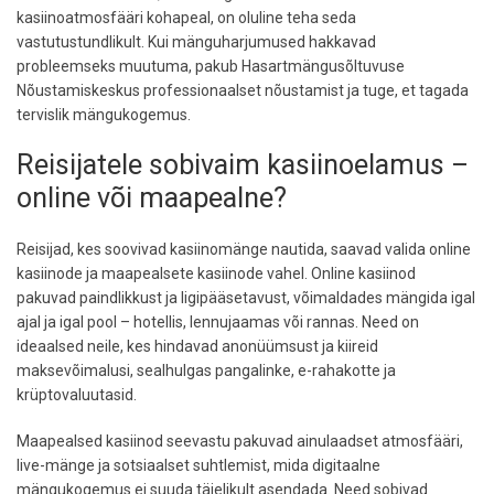
kasiinoatmosfääri kohapeal, on oluline teha seda
vastutustundlikult. Kui mänguharjumused hakkavad
probleemseks muutuma, pakub Hasartmängusõltuvuse
Nõustamiskeskus professionaalset nõustamist ja tuge, et tagada
tervislik mängukogemus.
Reisijatele sobivaim kasiinoelamus –
online või maapealne?
Reisijad, kes soovivad kasiinomänge nautida, saavad valida online
kasiinode ja maapealsete kasiinode vahel. Online kasiinod
pakuvad paindlikkust ja ligipääsetavust, võimaldades mängida igal
ajal ja igal pool – hotellis, lennujaamas või rannas. Need on
ideaalsed neile, kes hindavad anonüümsust ja kiireid
maksevõimalusi, sealhulgas pangalinke, e-rahakotte ja
krüptovaluutasid.
Maapealsed kasiinod seevastu pakuvad ainulaadset atmosfääri,
live-mänge ja sotsiaalset suhtlemist, mida digitaalne
mängukogemus ei suuda täielikult asendada. Need sobivad