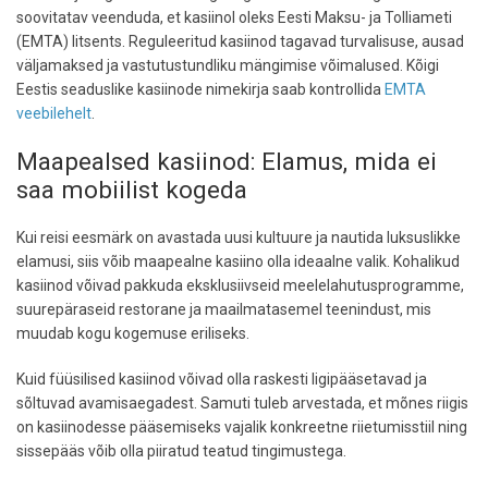
soovitatav veenduda, et kasiinol oleks Eesti Maksu- ja Tolliameti
(EMTA) litsents. Reguleeritud kasiinod tagavad turvalisuse, ausad
väljamaksed ja vastutustundliku mängimise võimalused. Kõigi
Eestis seaduslike kasiinode nimekirja saab kontrollida
EMTA
veebilehelt
.
Maapealsed kasiinod: Elamus, mida ei
saa mobiilist kogeda
Kui reisi eesmärk on avastada uusi kultuure ja nautida luksuslikke
elamusi, siis võib maapealne kasiino olla ideaalne valik. Kohalikud
kasiinod võivad pakkuda eksklusiivseid meelelahutusprogramme,
suurepäraseid restorane ja maailmatasemel teenindust, mis
muudab kogu kogemuse eriliseks.
Kuid füüsilised kasiinod võivad olla raskesti ligipääsetavad ja
sõltuvad avamisaegadest. Samuti tuleb arvestada, et mõnes riigis
on kasiinodesse pääsemiseks vajalik konkreetne riietumisstiil ning
sissepääs võib olla piiratud teatud tingimustega.