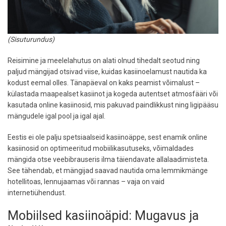
(Sisuturundus)
Reisimine ja meelelahutus on alati olnud tihedalt seotud ning
paljud mängijad otsivad viise, kuidas kasiinoelamust nautida ka
kodust eemal olles. Tänapäeval on kaks peamist võimalust –
külastada maapealset kasiinot ja kogeda autentset atmosfääri või
kasutada online kasiinosid, mis pakuvad paindlikkust ning ligipääsu
mängudele igal pool ja igal ajal.
Eestis ei ole palju spetsiaalseid kasiinoäppe, sest enamik online
kasiinosid on optimeeritud mobiilikasutuseks, võimaldades
mängida otse veebibrauseris ilma täiendavate allalaadimisteta.
See tähendab, et mängijad saavad nautida oma lemmikmänge
hotellitoas, lennujaamas või rannas – vaja on vaid
internetiühendust.
Mobiilsed kasiinoäpid: Mugavus ja