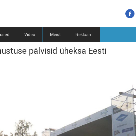
tused
Video
Meist
Reklaam
nustuse pälvisid üheksa Eesti