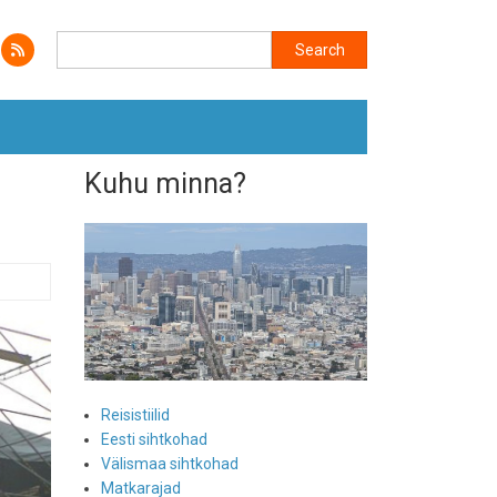
Search
Search
Kuhu minna?
Reisistiilid
Eesti sihtkohad
Välismaa sihtkohad
Matkarajad