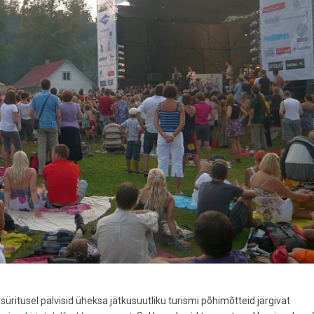
ritusel pälvisid üheksa jätkusuutliku turismi põhimõtteid järgivat