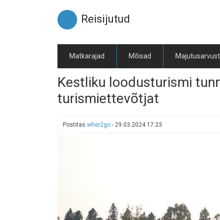
Liigu
edasi
Reisijutud
põhisisu
juurde
Matkarajad
Mõisad
Majutusarvus
Kestliku loodusturismi tun
turismiettevõtjat
Postitas
wher2go
-
29.03.2024 17:23