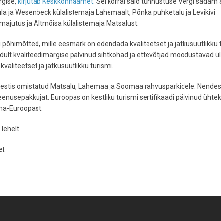
rgise,
kirjutab Keskkonnaamet
. Sel korral said tunnustuse Vergi sadam 
üla ja Wesenbeck külalistemaja Lahemaalt, Põnka puhketalu ja Levikivi
umajutus ja Altmõisa külalistemaja Matsalust.
mi põhimõtted, mille eesmärk on edendada kvaliteetset ja jätkusuutlikku 
iidult kvaliteedimärgise pälvinud sihtkohad ja ettevõtjad moodustavad ül
valiteetset ja jätkusuutlikku turismi.
n Eestis omistatud Matsalu, Lahemaa ja Soomaa rahvusparkidele. Nendes
enusepakkujat. Euroopas on kestliku turismi sertifikaadi pälvinud ühte
una-Euroopast.
e
lehelt.
l.