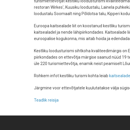
turismiettevõtjat kestliku loodusturismi kvaliteedimä
restoran Wirkes', Kuusiku loodustalu, Lainela puhkek
loodustalu Soomaalt ning Põldotsa talu, Kipperi kod
Euroopa kaitsealade liit on koostanud kestliku turis
kaitsealadel ja nende lähipiirkondades. Kaitsealade l
euroopalise kogukonna, mis aitab hoida ja edendada k
Kestliku loodusturismi sihtkoha kvaliteedimärgis o
piirkondades on ettevõtja märgise saanud nüüd 19 te
üle 220 turismiettevõtja, enamik neist peamiselt Lõ
Rohkem infot kestliku turismi kohta leiab
kaitsealad
Järgmine voor ettevõtjatele kuulutatakse välja sügise
Teadlik reisija