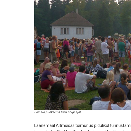
Lainela puhkeküla Viru Folgi ajal.
Läänemaal Altmõisas toimunud pidulikul tunnustamisü