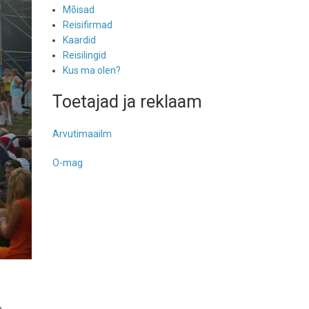
Mõisad
Reisifirmad
Kaardid
Reisilingid
Kus ma olen?
Toetajad ja reklaam
Arvutimaailm
O-mag