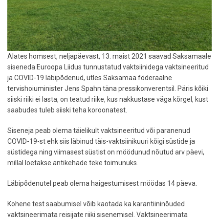
Alates homsest, neljapäevast, 13. maist 2021 saavad Saksamaale
siseneda Euroopa Liidus tunnustatud vaktsiinidega vaktsineeritud
ja COVID-19 läbipõdenud, ütles Saksamaa föderaalne
tervishoiuminister Jens Spahn täna pressikonverentsil. Päris kõiki
siiski riiki ei lasta, on teatud riike, kus nakkustase väga kõrgel, kust
saabudes tuleb siiski teha koroonatest.
Siseneja peab olema täielikult vaktsineeritud või paranenud
COVID-19-st ehk siis läbinud täis-vaktsiinikuuri kõigi süstide ja
süstidega ning viimasest süstist on möödunud nõutud arv päevi,
millal loetakse antikehade teke toimunuks.
Läbipõdenutel peab olema haigestumisest möödas 14 päeva.
Kohene test saabumisel võib kaotada ka karantiininõuded
vaktsineerimata reisijate riiki sisenemisel. Vaktsineerimata