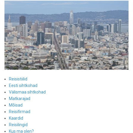
Reisistiilid
Eesti sihtkohad
Välismaa sihtkohad
Matkarajad
Mõisad
Reisifirmad
Kaardid
Reisilingid
Kus ma olen?