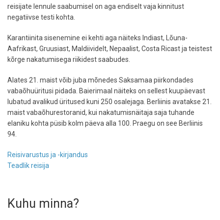
reisijate lennule saabumisel on aga endiselt vaja kinnitust
negatiivse testi kohta.
Karantiinita sisenemine ei kehti aga näiteks Indiast, Lõuna-
Aafrikast, Gruusiast, Maldiividelt, Nepaalist, Costa Ricast ja teistest
kõrge nakatumisega riikidest saabudes.
Alates 21. maist võib juba mõnedes Saksamaa piirkondades
vabaõhuüritusi pidada. Baierimaal näiteks on sellest kuupäevast
lubatud avalikud üritused kuni 250 osalejaga. Berliinis avatakse 21.
maist vabaõhurestoranid, kui nakatumisnäitaja saja tuhande
elaniku kohta püsib kolm päeva alla 100. Praegu on see Berliinis
94.
Reisivarustus ja -kirjandus
Teadlik reisija
Kuhu minna?