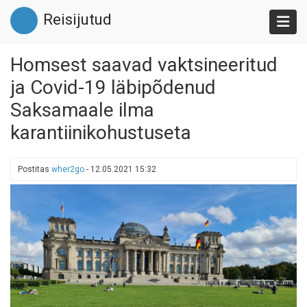
Liigu
Reisijutud
edasi
põhisisu
juurde
Homsest saavad vaktsineeritud
ja Covid-19 läbipõdenud
Saksamaale ilma
karantiinikohustuseta
Postitas
wher2go
-
12.05.2021 15:32