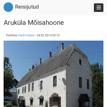
Liigu
Reisijutud
edasi
põhisisu
juurde
Aruküla Mõisahoone
Postitas
Hardi Holpus
-
04.02.2014 00:10