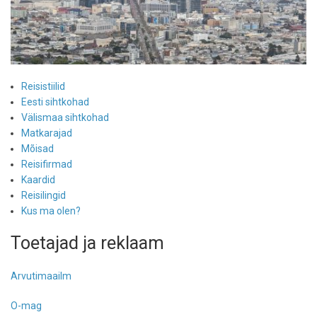
Reisistiilid
Eesti sihtkohad
Välismaa sihtkohad
Matkarajad
Mõisad
Reisifirmad
Kaardid
Reisilingid
Kus ma olen?
Toetajad ja reklaam
Arvutimaailm
O-mag