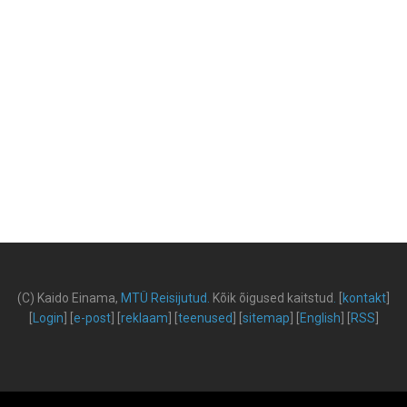
(C) Kaido Einama,
MTÜ Reisijutud
.
Kõik õigused kaitstud
.
[
kontakt
]
[
Login
] [
e-post
] [
reklaam
] [
teenused
] [
sitemap
] [
English
] [
RSS
]