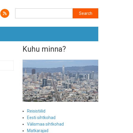
Search
Search
Kuhu minna?
Reisistiilid
Eesti sihtkohad
Välismaa sihtkohad
Matkarajad