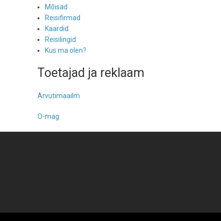
Mõisad
Reisifirmad
Kaardid
Reisilingid
Kus ma olen?
Toetajad ja reklaam
Arvutimaailm
O-mag