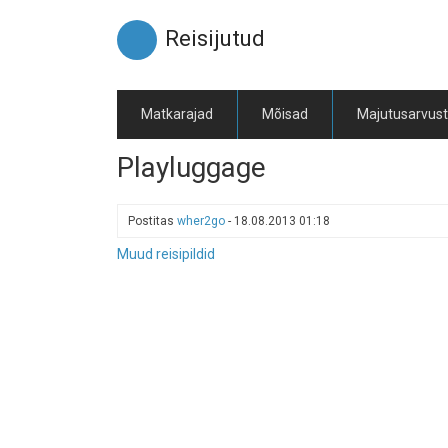
Liigu
edasi
Reisijutud
põhisisu
juurde
Matkarajad
Mõisad
Majutusarvus
Playluggage
Postitas
wher2go
-
18.08.2013 01:18
Muud reisipildid