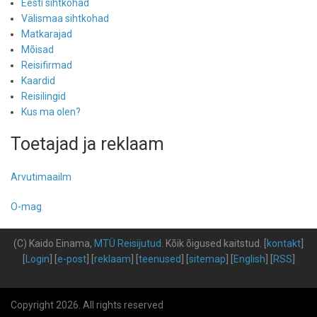
Eesti sihtkohad
Välismaa sihtkohad
Matkarajad
Mõisad
Reisifirmad
Kaardid
Reisilingid
Kus ma olen?
Toetajad ja reklaam
Arvutimaailm
O-mag
(C) Kaido Einama,
MTÜ Reisijutud
.
Kõik õigused kaitstud
.
[
kontakt
]
[
Login
] [
e-post
] [
reklaam
] [
teenused
] [
sitemap
] [
English
] [
RSS
]
Copyright 2026. All rights reserved