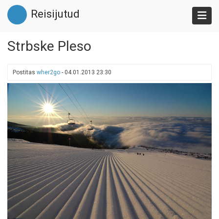
Liigu
Reisijutud
edasi
põhisisu
juurde
Strbske Pleso
Postitas
wher2go
-
04.01.2013 23:30