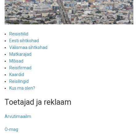
Reisistiilid
Eesti sihtkohad
Välismaa sihtkohad
Matkarajad
Mõisad
Reisifirmad
Kaardid
Reisilingid
Kus ma olen?
Toetajad ja reklaam
Arvutimaailm
O-mag