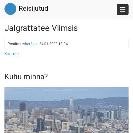
Liigu
Reisijutud
edasi
põhisisu
juurde
Jalgrattatee Viimsis
Postitas
wher2go
-
24.01.2003 18:34
Kaardid
Kuhu minna?