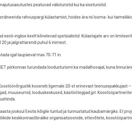
ajutusasutustes peatuvad välisturistid kui ka siseturistid.
neerida rahvuspargi külastamist, hoides ära nii looma- kui taimeliiki
esti-inglise keelt kõnelevad spetsialistid. Külastajate arv on limiteerit
20 ja jalgrattarendi puhul 6 inimest.
tada igal laupäeval max 70-71 in.
ET piirkonnas turundada loodusturismi ka madalhooajal, kuna linnurän
oostöövõrgustik koosneb ligemale 20-st erinevast teenusepakkujast – g
ajad, muuseumid, looduskeskused, käsitöötegijad jpt. Koostööpartnerite
dushinda.
sta jooksul Eestis kõigile tuntud ja tunnustatud kaubamärgiks. Et proj
 kõikide keskkonnasõbralike organisatsioonide, ettevõtete, koostööpartne