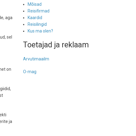
Mõisad
Reisifirmad
de, aga
Kaardid
Reisilingid
Kus ma olen?
ud, sel
Toetajad ja reklaam
Arvutimaailm
net on
O-mag
iidid,
st
ekti
rite ja