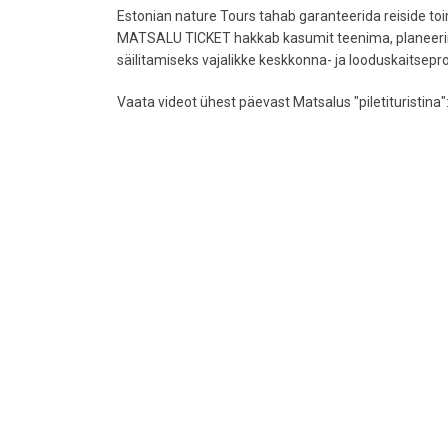
Estonian nature Tours tahab garanteerida reiside toi
MATSALU TICKET hakkab kasumit teenima, planeerime 
säilitamiseks vajalikke keskkonna- ja looduskaitsepro
Vaata videot ühest päevast Matsalus "piletituristina"