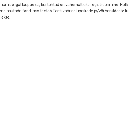
mumise igal laupäeval, kui tehtud on vähemalt üks registreerimine. Hetk
asutada fond, mis toetab Eesti vääriselupaikade ja/või haruldaste lii
jekte.
: