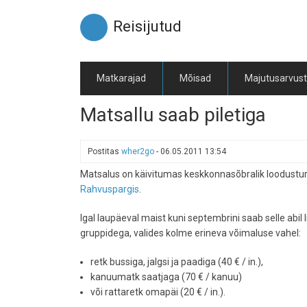
Liigu
edasi
Reisijutud
põhisisu
juurde
Matkarajad
Mõisad
Majutusarvus
Matsallu saab piletiga
Postitas
wher2go
-
06.05.2011 13:54
Matsalus on käivitumas keskkonnasõbralik loodustu
Rahvuspargis
.
Igal laupäeval maist kuni septembrini saab selle abil
gruppidega, valides kolme erineva võimaluse vahel:
retk bussiga, jalgsi ja paadiga (40 € / in.),
kanuumatk saatjaga (70 € / kanuu)
või rattaretk omapäi (20 € / in.).