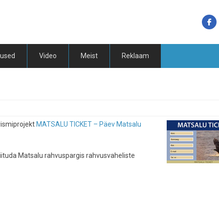
tused
Video
Meist
Reklaam
rismiprojekt
MATSALU TICKET – Päev Matsalu
 liituda Matsalu rahvuspargis rahvusvaheliste