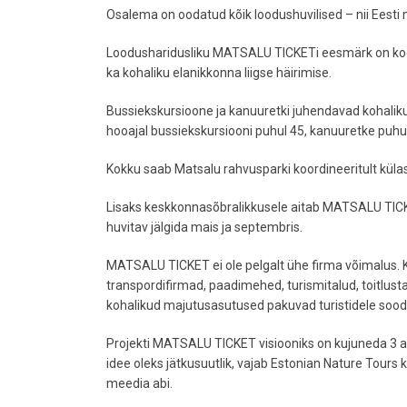
Osalema on oodatud kõik loodushuvilised – nii Eesti m
Loodusharidusliku MATSALU TICKETi eesmärk on koordi
ka kohaliku elanikkonna liigse häirimise.
Bussiekskursioone ja kanuuretki juhendavad kohalikud e
hooajal bussiekskursiooni puhul 45, kanuuretke puhul 
Kokku saab Matsalu rahvusparki koordineeritult külas
Lisaks keskkonnasõbralikkusele aitab MATSALU TICK
huvitav jälgida mais ja septembris.
MATSALU TICKET ei ole pelgalt ühe firma võimalus. K
transpordifirmad, paadimehed, turismitalud, toitlust
kohalikud majutusasutused pakuvad turistidele soo
Projekti MATSALU TICKET visiooniks on kujuneda 3 aaa
idee oleks jätkusuutlik, vajab Estonian Nature Tours
meedia abi.