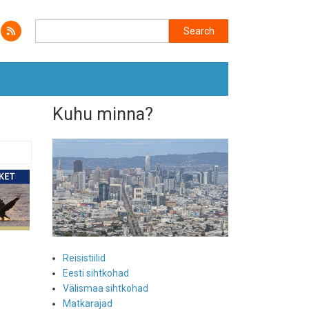
Search
Search
Kuhu minna?
Reisistiilid
Eesti sihtkohad
Välismaa sihtkohad
Matkarajad