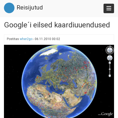
Liigu
Reisijutud
edasi
põhisisu
juurde
Google´i eilsed kaardiuuendused
Postitas
wher2go
-
06.11.2010 00:02