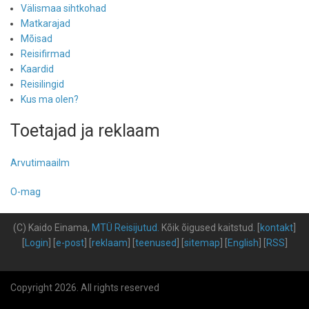
Välismaa sihtkohad
Matkarajad
Mõisad
Reisifirmad
Kaardid
Reisilingid
Kus ma olen?
Toetajad ja reklaam
Arvutimaailm
O-mag
(C) Kaido Einama,
MTÜ Reisijutud
.
Kõik õigused kaitstud
.
[
kontakt
]
[
Login
] [
e-post
] [
reklaam
] [
teenused
] [
sitemap
] [
English
] [
RSS
]
Copyright 2026. All rights reserved