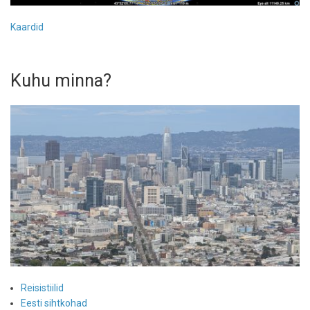
Kaardid
Kuhu minna?
Reisistiilid
Eesti sihtkohad