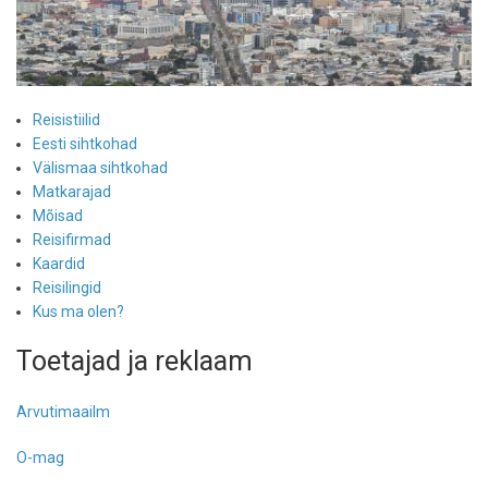
Reisistiilid
Eesti sihtkohad
Välismaa sihtkohad
Matkarajad
Mõisad
Reisifirmad
Kaardid
Reisilingid
Kus ma olen?
Toetajad ja reklaam
Arvutimaailm
O-mag