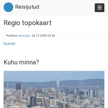
Liigu
Reisijutud
edasi
põhisisu
juurde
Regio topokaart
Postitas
wher2go
-
26.12.2009 23:36
Kaardid
Kuhu minna?