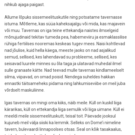
nihkub ajaga paigast.
Allume lõpuks sissemeelituskutile ning potsatame tavernasse
istuma. Mõtleme, kas süüa kaheksajalgu või mida, kas majavein
või muu. Tavernas on iga teine ettekandja naistes ilmselgeid
mõnujudinaid tekitav tumeda pea, habemeviiru ja esmaklassilise
rühiga fertiilses nooremas keskeas tugev mees. Naisi kohtlevad
nad jõulise, kuid hella käega, meeste jaoks on nad asjalikud
semud, sellised, kes lahendavad su probleeme, sellised, kes
seisavad luurele minnes su õla taga ja ulatavad muhedal ilmel
sulle granaate kätte. Nad teevad mulle tavernas kindlameelselt
silma, viipavad, on omad poisid. Nendega suheldes hakkan
ennastki täitsameheks pidama ning lahkumiseviibe on meil juba
võrdselt maskuliinne.
Igas tavernas on mingi oma kiiks, näib meile. Küll on kuskil liiga
kärarikas, küll on ettekandja liiga semulik või liiga uimane. Küll ei
meeldi meile sissemeelituskutt, teisal toit. Päevade jooksul
kujuneb meil välja siiski ka lemmik. Selleks on Dome’i nimeline
tavern, bulevaardi linnapoolses otsas. Seal on kõik tasakaalus,