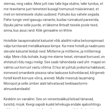
olemas, ning vaikis. Meie jutt näis talle liiga oluline, talle tundus, et
me teavitame just teineteist kusagil toimunud määvärinast, et
meil on teineteisele olulisi uudiseid. Polnuks ilus vahele segada.
Pähe tungis veel igasugu variante, kuidas rünnakuid pareerida,
lõpuks jäime selle juurde, et läksime lihtsalt teisele poole teed,
sinna, kus asus rand. Kõik geniaalne on lihtne.
Hotellide tasapinnalistel katustel võib alatihti näha betoonipinnast
välja turritavaid metallkarkassi kimpe. Ka meie hotelli ja naabruses
olevate katustel leidub neid. Mõtleme ja mõtleme, ja mõtlemegi
välja. Meie rõdu kohale, kuigi me elame teisel, viimasel korrusel, on
ehitatud rõdu nagu meilgi. See saab tähendada vaid üht- majad on
valmis uut korrust vastu võtma. Et kui äri juhtub jooksma hakkavat,
inimesed omanikele piisava raha taskusse kühveldavad, kõrgeneb
hotell kiirelt korruse võrra, areneb. Mulle meenub lauamäng
Monopol ja selle ümber alati lahvatavad teeklaasitormi-
ahnusskandaalid.
Kesklinn on vanalinn. See on veneetsialikud kitsad tänavad,
turistid, müük. Keegi sapsib kuskil lehvikuga endale ajaloohõngu