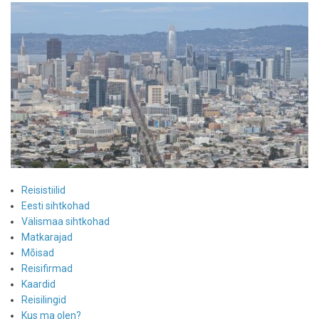
Reisistiilid
Eesti sihtkohad
Välismaa sihtkohad
Matkarajad
Mõisad
Reisifirmad
Kaardid
Reisilingid
Kus ma olen?