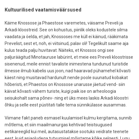
Kultuurilised vaatamisväärsused
Käime Knossose ja Phaestose varemetes, väisame Preveli ja
Arkadi kloostreid. See on kohustus, piinlik oleks kodustele silma
vaadata ja öelda, et jah, Knossoses me küll ei käinud, rääkimata
Prevelist, sest et, noh, ei viitsinud, palav oli! Tegelikult saame aja
kulus teada palju huvitavat. Näiteks, et Knossos ongi see
paljuräägitud Minotauruse labürint, et meie ees Preveli kloostrisse
sisenenud, meile ennist tavaliste inimestena tundunud turistide
ilmesse ilmub kabelis uus joon, nad haaravad pühamehel kõvasti
käest ning musitavad hardunult nende poole suunatud kobakat
hõberisti, et Phaestos on Knossose unarusse jäetud vend- siin
käivat kõvasti vähem turiste, kuigi paik ise on arheoloogia
seisukohalt sama põnev- ning et üks mees laskis Arkadi kloostri
õhku ja selle eest püstitati talle tema sünnikülasse ausammas.
Viimane fakt paneb esmasel kuulamisel kulmu kergitama, sunnib
mõtlema, et siin maailmanurgas kehtivad teistsugused
eetikareeglid kui meil, autasustatakse sootuks veidrate teenete
eest, kuid asjaoludega tutvumisel mõistame kõike selgesti. Lugu