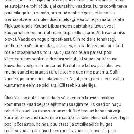
et autojuht ei tohi sõidu ajal kuristikku vaadata, kui ta soovib terve
psüühikaga koju naasta, siis nüüd saab selgeks, et kuristiku
olemasolule ei tohi üleüldse mõeldagi. Peatume ja vaatame alla
Plakiase lahele. Kaugel Liibüa meres paistab kaljusaar, veel
kaugemal merepinnal ähmane triip, mille usume Aafrika ranniku
olevat. Vaade on nagu piltpostkaart. Siin neid siis tehaksegi,
mõtleme ja sõidame edasi, uskudes, et vaadete vaade on nüüd
meie fotoaparaadis hoiul. Kuid juba mõne aja pärast, pool
kilomeetrit serpentiini pidi edasi selgub, et vaade on kõrguse
kasvades veelgi võimendunud. Kustutame kehva pildi üleoleva
muige saatel aparaadist ära ja teeme uue ning parema. Säär
väriseb, jõuame uuele platvormile. Nojah, muigame üleolevalt ja
kustutame eelmise pildi ära. Küll teeb küllale liiga.
Ükskõik, kus auto kinni pidada või aken alla kruvida, hakkab
kostuma tsikaadide järelejätmatu saagimine. Tsikaad on nagu
rohutirts, saeb ka üsna samamoodi. Nad teevad kohati nii valju
kära, et omavahel rääkimine muutub raskeks. Neid näib olevat igal
pool: põõsastes, heinas, puu otsas, ja et tsikaadide hulgas
häälitsevad ainult isased, kes meelitavad nii emaseid ligi, siis