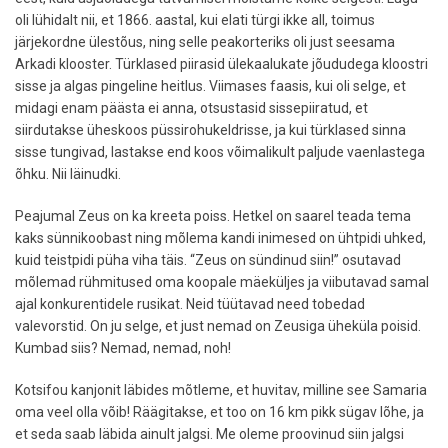
oli lühidalt nii, et 1866. aastal, kui elati türgi ikke all, toimus
järjekordne ülestõus, ning selle peakorteriks oli just seesama
Arkadi klooster. Türklased piirasid ülekaalukate jõududega kloostri
sisse ja algas pingeline heitlus. Viimases faasis, kui oli selge, et
midagi enam päästa ei anna, otsustasid sissepiiratud, et
siirdutakse üheskoos püssirohukeldrisse, ja kui türklased sinna
sisse tungivad, lastakse end koos võimalikult paljude vaenlastega
õhku. Nii läinudki.
Peajumal Zeus on ka kreeta poiss. Hetkel on saarel teada tema
kaks sünnikoobast ning mõlema kandi inimesed on ühtpidi uhked,
kuid teistpidi püha viha täis. “Zeus on sündinud siin!” osutavad
mõlemad rühmitused oma koopale mäeküljes ja viibutavad samal
ajal konkurentidele rusikat. Neid tüütavad need tobedad
valevorstid. On ju selge, et just nemad on Zeusiga üheküla poisid.
Kumbad siis? Nemad, nemad, noh!
Kotsifou kanjonit läbides mõtleme, et huvitav, milline see Samaria
oma veel olla võib! Räägitakse, et too on 16 km pikk sügav lõhe, ja
et seda saab läbida ainult jalgsi. Me oleme proovinud siin jalgsi