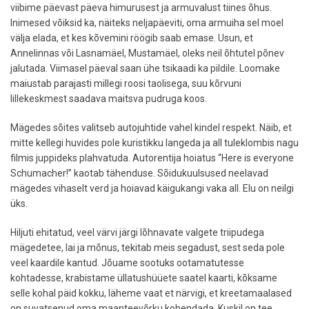
viibime päevast päeva himurusest ja armuvalust tiines õhus.
Inimesed võiksid ka, näiteks neljapäeviti, oma armuiha sel moel
välja elada, et kes kõvemini röögib saab emase. Usun, et
Annelinnas või Lasnamäel, Mustamäel, oleks neil õhtutel põnev
jalutada. Viimasel päeval saan ühe tsikaadi ka pildile. Loomake
maiustab parajasti millegi roosi taolisega, suu kõrvuni
lillekeskmest saadava maitsva pudruga koos.
Mägedes sõites valitseb autojuhtide vahel kindel respekt. Näib, et
mitte kellegi huvides pole kuristikku langeda ja all tuleklombis nagu
filmis juppideks plahvatuda. Autorentija hoiatus “Here is everyone
Schumacher!” kaotab tähenduse. Sõidukuulsused neelavad
mägedes vihaselt verd ja hoiavad käigukangi vaka all. Elu on neilgi
üks.
Hiljuti ehitatud, veel värvi järgi lõhnavate valgete triipudega
mägedetee, lai ja mõnus, tekitab meis segadust, sest seda pole
veel kaardile kantud. Jõuame sootuks ootamatutesse
kohtadesse, krabistame üllatushüüete saatel kaarti, kõksame
selle kohal päid kokku, läheme vaat et närvigi, et kreetamaalased
on suvatsenud oma maanteevõrku kohendada. Kuskil on tee