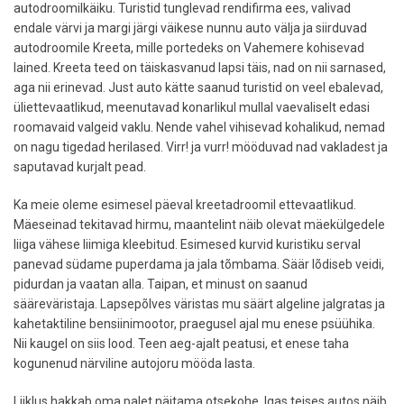
autodroomilkäiku. Turistid tunglevad rendifirma ees, valivad
endale värvi ja margi järgi väikese nunnu auto välja ja siirduvad
autodroomile Kreeta, mille portedeks on Vahemere kohisevad
lained. Kreeta teed on täiskasvanud lapsi täis, nad on nii sarnased,
aga nii erinevad. Just auto kätte saanud turistid on veel ebalevad,
üliettevaatlikud, meenutavad konarlikul mullal vaevaliselt edasi
roomavaid valgeid vaklu. Nende vahel vihisevad kohalikud, nemad
on nagu tigedad herilased. Virr! ja vurr! mööduvad nad vakladest ja
saputavad kurjalt pead.
Ka meie oleme esimesel päeval kreetadroomil ettevaatlikud.
Mäeseinad tekitavad hirmu, maantelint näib olevat mäekülgedele
liiga vähese liimiga kleebitud. Esimesed kurvid kuristiku serval
panevad südame puperdama ja jala tõmbama. Säär lõdiseb veidi,
pidurdan ja vaatan alla. Taipan, et minust on saanud
sääreväristaja. Lapsepõlves väristas mu säärt algeline jalgratas ja
kahetaktiline bensiinimootor, praegusel ajal mu enese psüühika.
Nii kaugel on siis lood. Teen aeg-ajalt peatusi, et enese taha
kogunenud närviline autojoru mööda lasta.
Liiklus hakkab oma palet näitama otsekohe. Igas teises autos näib