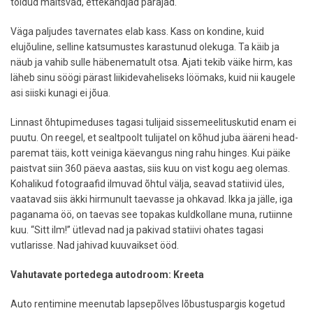
toidud maitsvad, ettekandjad parajad.
Väga paljudes tavernates elab kass. Kass on kondine, kuid
elujõuline, selline katsumustes karastunud olekuga. Ta käib ja
näub ja vahib sulle häbenematult otsa. Ajati tekib väike hirm, kas
läheb sinu söögi pärast liikidevaheliseks löömaks, kuid nii kaugele
asi siiski kunagi ei jõua.
Linnast õhtupimeduses tagasi tulijaid sissemeelituskutid enam ei
puutu. On reegel, et sealtpoolt tulijatel on kõhud juba ääreni head-
paremat täis, kott veiniga käevangus ning rahu hinges. Kui päike
paistvat siin 360 päeva aastas, siis kuu on vist kogu aeg olemas.
Kohalikud fotograafid ilmuvad õhtul välja, seavad statiivid üles,
vaatavad siis äkki hirmunult taevasse ja ohkavad. Ikka ja jälle, iga
paganama öö, on taevas see topakas kuldkollane muna, rutiinne
kuu. “Sitt ilm!” ütlevad nad ja pakivad statiivi ohates tagasi
vutlarisse. Nad jahivad kuuvaikset ööd.
Vahutavate portedega autodroom: Kreeta
Auto rentimine meenutab lapsepõlves lõbustuspargis kogetud