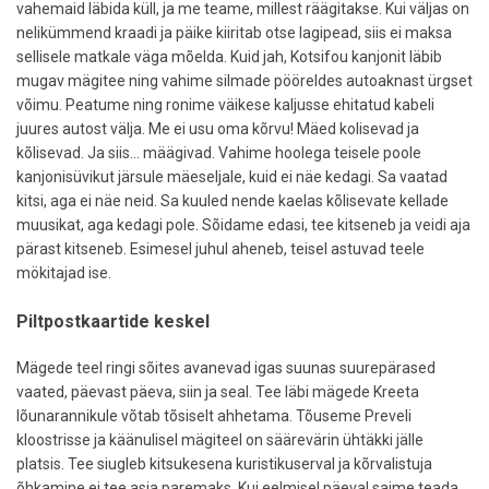
vahemaid läbida küll, ja me teame, millest räägitakse. Kui väljas on
nelikümmend kraadi ja päike kiiritab otse lagipead, siis ei maksa
sellisele matkale väga mõelda. Kuid jah, Kotsifou kanjonit läbib
mugav mägitee ning vahime silmade pööreldes autoaknast ürgset
võimu. Peatume ning ronime väikese kaljusse ehitatud kabeli
juures autost välja. Me ei usu oma kõrvu! Mäed kolisevad ja
kõlisevad. Ja siis... määgivad. Vahime hoolega teisele poole
kanjonisüvikut järsule mäeseljale, kuid ei näe kedagi. Sa vaatad
kitsi, aga ei näe neid. Sa kuuled nende kaelas kõlisevate kellade
muusikat, aga kedagi pole. Sõidame edasi, tee kitseneb ja veidi aja
pärast kitseneb. Esimesel juhul aheneb, teisel astuvad teele
mökitajad ise.
Piltpostkaartide keskel
Mägede teel ringi sõites avanevad igas suunas suurepärased
vaated, päevast päeva, siin ja seal. Tee läbi mägede Kreeta
lõunarannikule võtab tõsiselt ahhetama. Tõuseme Preveli
kloostrisse ja käänulisel mägiteel on säärevärin ühtäkki jälle
platsis. Tee siugleb kitsukesena kuristikuserval ja kõrvalistuja
õhkamine ei tee asja paremaks. Kui eelmisel päeval saime teada,