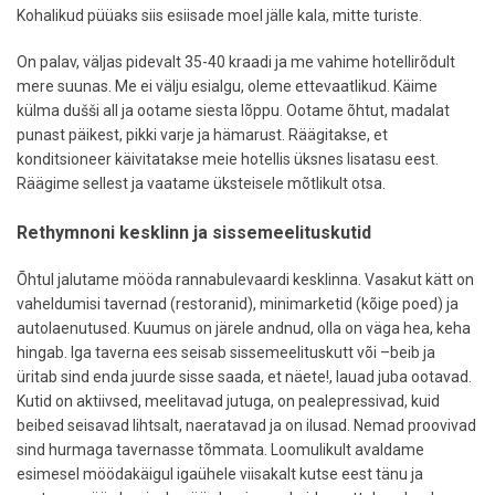
Kohalikud püüaks siis esiisade moel jälle kala, mitte turiste.
On palav, väljas pidevalt 35-40 kraadi ja me vahime hotellirõdult
mere suunas. Me ei välju esialgu, oleme ettevaatlikud. Käime
külma dušši all ja ootame siesta lõppu. Ootame õhtut, madalat
punast päikest, pikki varje ja hämarust. Räägitakse, et
konditsioneer käivitatakse meie hotellis üksnes lisatasu eest.
Räägime sellest ja vaatame üksteisele mõtlikult otsa.
Rethymnoni kesklinn ja sissemeelituskutid
Õhtul jalutame mööda rannabulevaardi kesklinna. Vasakut kätt on
vaheldumisi tavernad (restoranid), minimarketid (kõige poed) ja
autolaenutused. Kuumus on järele andnud, olla on väga hea, keha
hingab. Iga taverna ees seisab sissemeelituskutt või –beib ja
üritab sind enda juurde sisse saada, et näete!, lauad juba ootavad.
Kutid on aktiivsed, meelitavad jutuga, on pealepressivad, kuid
beibed seisavad lihtsalt, naeratavad ja on ilusad. Nemad proovivad
sind hurmaga tavernasse tõmmata. Loomulikult avaldame
esimesel möödakäigul igaühele viisakalt kutse eest tänu ja