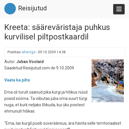
Liigu
Reisijutud
edasi
põhisisu
juurde
Kreeta: sääreväristaja puhkus
kurvilisel piltpostkaardil
Postitas
wher2go
-
09.10.2009 14:38
Autor:
Juhan Voolaid
Saadetud Reisijutud.com-ile 9.10.2009
Vaata ka pilte
.
Ema oli turult saanud pika kurgi ja hõikus nüüd
poisid sööma. Ta viibutas juba oma suurt türgi
nuga, et kurk neljaks lõikuda, kui üks poistest
ehmunult hõikas:
“Ema, las kurgil püsib suveräänsus, ära hävita selle territoriaalset