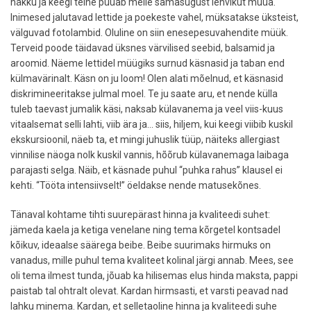
näkku ja keegi teine püüab meile samasugust lehvikut müüa.
Inimesed jalutavad lettide ja poekeste vahel, müksatakse üksteist,
välguvad fotolambid. Oluline on siin enesepesuvahendite müük.
Terveid poode täidavad üksnes värvilised seebid, balsamid ja
aroomid. Näeme lettidel müügiks surnud käsnasid ja taban end
külmavärinalt. Käsn on ju loom! Olen alati mõelnud, et käsnasid
diskrimineeritakse julmal moel. Te ju saate aru, et nende külla
tuleb taevast jumalik käsi, naksab külavanema ja veel viis-kuus
vitaalsemat selli lahti, viib ära ja... siis, hiljem, kui keegi viibib kuskil
ekskursioonil, näeb ta, et mingi juhuslik tüüp, näiteks allergiast
vinnilise näoga nolk kuskil vannis, hõõrub külavanemaga laibaga
parajasti selga. Näib, et käsnade puhul “puhka rahus” klausel ei
kehti. “Tööta intensiivselt!” öeldakse nende matusekõnes.
Tänaval kohtame tihti suurepärast hinna ja kvaliteedi suhet:
jämeda kaela ja ketiga venelane ning tema kõrgetel kontsadel
kõikuv, ideaalse säärega beibe. Beibe suurimaks hirmuks on
vanadus, mille puhul tema kvaliteet kolinal järgi annab. Mees, see
oli tema ilmest tunda, jõuab ka hilisemas elus hinda maksta, pappi
paistab tal ohtralt olevat. Kardan hirmsasti, et varsti peavad nad
lahku minema. Kardan, et selletaoline hinna ja kvaliteedi suhe