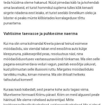
teda hüüdma oleme hakanud. Nüüd pimedas käib ta ja kohendab
oma lavatseid, et turist hommikul suplema tulles kõik kenasti
sirgete ridadena eest leiaks, et turist seeläbi õnnelikum oleks ja
lobster ei peaks münte klõbistades korralageduse tõttu
punastama.
Vahtisime taevasse ja puhkesime naerma
Kui ma olin oma kolmandal Kreeta päeval teinud esimese
möödasõidu, siis viiendal taban end eessõitva auto külge
kleepununa, päikeseprillid peas, resoluutsus näol, nina
möödasõiduootuses vastassuunavööndi tönkamas. Ma olen selle
pagana eesuimerdava veduri vagun, paistab eessõitja uskuvat,
kuid põrmustan selle illusiooni ruttu. Märgates möödasõiduks
tarvilikku mulku, kiman minema. Ma olin lihtsalt hetkeks
taltsutatud komeet!
Kuraas kaob käbedalt, sest peame kohe auto tagasi viima.
Muretseme hirmsasti Kriimu pärast. Kriim on meid algusest peale
häirinud. Me oleme rohelised autorentijad. Mitte