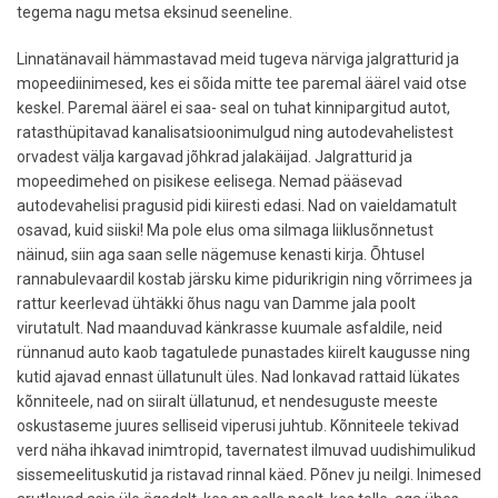
tegema nagu metsa eksinud seeneline.
Linnatänavail hämmastavad meid tugeva närviga jalgratturid ja
mopeediinimesed, kes ei sõida mitte tee paremal äärel vaid otse
keskel. Paremal äärel ei saa- seal on tuhat kinnipargitud autot,
ratasthüpitavad kanalisatsioonimulgud ning autodevahelistest
orvadest välja kargavad jõhkrad jalakäijad. Jalgratturid ja
mopeedimehed on pisikese eelisega. Nemad pääsevad
autodevahelisi pragusid pidi kiiresti edasi. Nad on vaieldamatult
osavad, kuid siiski! Ma pole elus oma silmaga liiklusõnnetust
näinud, siin aga saan selle nägemuse kenasti kirja. Õhtusel
rannabulevaardil kostab järsku kime pidurikrigin ning võrrimees ja
rattur keerlevad ühtäkki õhus nagu van Damme jala poolt
virutatult. Nad maanduvad känkrasse kuumale asfaldile, neid
rünnanud auto kaob tagatulede punastades kiirelt kaugusse ning
kutid ajavad ennast üllatunult üles. Nad lonkavad rattaid lükates
kõnniteele, nad on siiralt üllatunud, et nendesuguste meeste
oskustaseme juures selliseid viperusi juhtub. Kõnniteele tekivad
verd näha ihkavad inimtropid, tavernatest ilmuvad uudishimulikud
sissemeelituskutid ja ristavad rinnal käed. Põnev ju neilgi. Inimesed