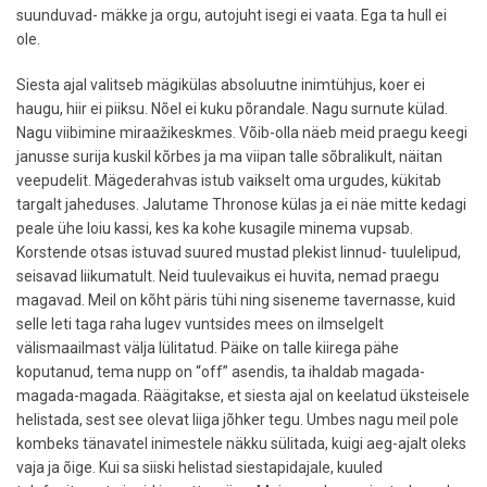
suunduvad- mäkke ja orgu, autojuht isegi ei vaata. Ega ta hull ei
ole.
Siesta ajal valitseb mägikülas absoluutne inimtühjus, koer ei
haugu, hiir ei piiksu. Nõel ei kuku põrandale. Nagu surnute külad.
Nagu viibimine miraažikeskmes. Võib-olla näeb meid praegu keegi
janusse surija kuskil kõrbes ja ma viipan talle sõbralikult, näitan
veepudelit. Mägederahvas istub vaikselt oma urgudes, kükitab
targalt jaheduses. Jalutame Thronose külas ja ei näe mitte kedagi
peale ühe loiu kassi, kes ka kohe kusagile minema vupsab.
Korstende otsas istuvad suured mustad plekist linnud- tuulelipud,
seisavad liikumatult. Neid tuulevaikus ei huvita, nemad praegu
magavad. Meil on kõht päris tühi ning siseneme tavernasse, kuid
selle leti taga raha lugev vuntsides mees on ilmselgelt
välismaailmast välja lülitatud. Päike on talle kiirega pähe
koputanud, tema nupp on “off” asendis, ta ihaldab magada-
magada-magada. Räägitakse, et siesta ajal on keelatud üksteisele
helistada, sest see olevat liiga jõhker tegu. Umbes nagu meil pole
kombeks tänavatel inimestele näkku sülitada, kuigi aeg-ajalt oleks
vaja ja õige. Kui sa siiski helistad siestapidajale, kuuled