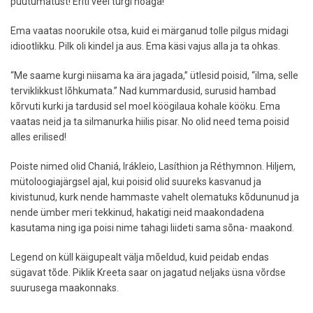
puutumatust! Eriti veel türgi noaga!””
Ema vaatas noorukile otsa, kuid ei märganud tolle pilgus midagi
idiootlikku. Pilk oli kindel ja aus. Ema käsi vajus alla ja ta ohkas.
“Me saame kurgi niisama ka ära jagada,” ütlesid poisid, “ilma, selle
terviklikkust lõhkumata.” Nad kummardusid, surusid hambad
kõrvuti kurki ja tardusid sel moel köögilaua kohale kööku. Ema
vaatas neid ja ta silmanurka hiilis pisar. No olid need tema poisid
alles erilised!
Poiste nimed olid Chaniá, Irákleio, Lasíthion ja Réthymnon. Hiljem,
mütoloogiajärgsel ajal, kui poisid olid suureks kasvanud ja
kivistunud, kurk nende hammaste vahelt olematuks kõdununud ja
nende ümber meri tekkinud, hakatigi neid maakondadena
kasutama ning iga poisi nime tahagi liideti sama sõna- maakond.
Legend on küll käigupealt välja mõeldud, kuid peidab endas
sügavat tõde. Piklik Kreeta saar on jagatud neljaks üsna võrdse
suurusega maakonnaks.