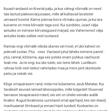
Ilusaid randasid on Kreetal palju, ja kus vähegi võimalik on need
täis laotud päikesevarjuoaase, mille all külitavad lavatsitel
uimased turistid. Käime päevas korra või kaks ujumas, ja kui ära
kuivame on meie kõrvade taga sool. Kui sündides, üsast välja
astudes on inimese kõrvatagused märjad, siis Vahemerest välja
astudes lisaks sellele veel soolased.
Rannas ongi võimalik viibida üksnes sel moel, et üks kahest on
pidevalt soolas. Ptüi… vees. Vastasel juhul läheks inimene pannil…
ptüi, rannal, kõrbema, aga see poleks enam puhkus vaid kurat
teab mis. Ja nii ongi, kui üks tuleb, siis teine läheb. Lustlikum
rahvas lööb veel olekut vahetades maa ja mere piiril üksteisele
patsu ja viskab viis.
Kõige omapärasem rand, mida me külastame, asub Matalas. Kui
tavaliselt asuvad rannad lahesoppides, mille külgedelt tõusevad
taevasse tavapärased mäed, siis siin on üheks seinaks auklik
liivakivi. Augud liivakivisse uuristasid omal ajal hipid, kes siin elasid,
marihuaanat tõmbasid ja ennast hästi tundsid. Koobastes on