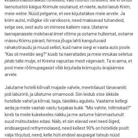
keskkonnasõbralikult rohelised, vaid noorelt rohelised. Me ei olnud
laenutustöö käigus Kriimule osutanud, et näete, autol lasub Kriim,
meie-eelne. Nüüd pelgame, et see kirjutatakse meie arvele. Ja
kriim autol, mõlgike või värvikoore, need maksavad tuhandeid,
selge see, sest auto on inimese kalleim vara. Ulatame
laenajanaisele mökitaval ilmel võtme ja ootame hulleimat, ootame
mässu Kriimu pärast, hirmsa jõuga lahti kangutuvaid
rahakotiraudu ja muud sellist, kuid naine isegi ei vaata auto poole.
“Kas oli meeldiv aeg?” küsib ta naeratades ja meie innukas seletus
jätab talle mulje, et Kreeta vapustas meid vägevasti. Ta ei aima, et
pool meie rõõmupagasist võib kirjutada kriimujutu ärajäämise
arvele.
Jalutame hotelli kõrvalt majade vahele, meetrilaiust tänavaniiti
pidi labürinti, ja üllatume omamoodi. Siin leidub otse šikkide
hotellide vahel ja kõrval, taga, täielikku agulielu. Vaatame kellegi
aeda ja meile vaatab vastu turjakas kukk. “Mis vahite, töllmokad?”
kireb ta meile kukekeeles näkku ja me astume hämmastunult
suud mätsutades edasi. Näib, et siin elavad veel need õiged,
endisaegsed rethymnolased, need kellest 90% on hotellide poolt
välja tõrjutud, need, kelle hüti endisel asupaigal tatsub nüüd