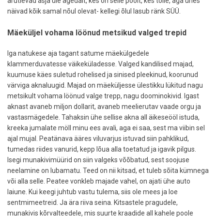
arutlevad asja üle ägedalt, kes on selle poolt, kes tolle, aga ühes
näivad kõik samal nõul olevat- kellegi õlul lasub ränk SÜÜ.
Mäeküljel vohama löönud metsikud valged trepid
Iga natukese aja tagant satume mäekülgedele
klammerduvatesse väikeküladesse. Valged kandilised majad,
kuumuse käes suletud rohelised ja sinised pleekinud, koorunud
värviga aknaluugid. Majad on mäeküljesse ülestikku lükitud nagu
metsikult vohama löönud valge trepp, nagu doominokivid. Igast
aknast avaneb miljon dollarit, avaneb meelierutav vaade orgu ja
vastasmägedele. Tahaksin ühe sellise akna all äikeseööl istuda,
kreeka jumalate möll minu ees avali, aga ei saa, sest ma viibin sel
ajal mujal. Peatänava ääres viluvarjus istuvad siin pahklikud,
tumedas riides vanurid, kepp lõua alla toetatud ja igavik pilgus.
Isegi munakivimüürid on siin valgeks võõbatud, sest soojuse
neelamine on lubamatu. Teed on nii kitsad, et tuleb sõita kümnega
või alla selle. Peatee vonkleb majade vahel, on ajati ühe auto
laiune. Kui keegi juhtub vastu tulema, siis ole mees ja loe
sentmimeetreid. Ja ära riiva seina. Kitsastele pragudele,
munakivis kõrvalteedele, mis suurte kraadide all kahele poole