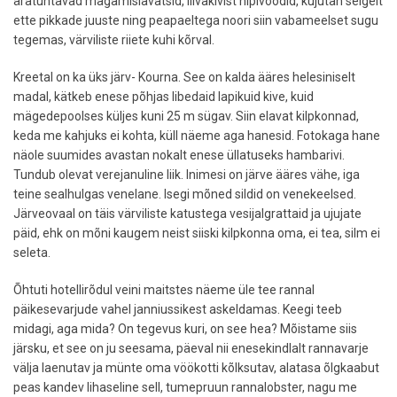
äratuntavad magamislavatsid, liivakivist hipivoodid, kujutan selgelt
ette pikkade juuste ning peapaeltega noori siin vabameelset sugu
tegemas, värviliste riiete kuhi kõrval.
Kreetal on ka üks järv- Kourna. See on kalda ääres helesiniselt
madal, kätkeb enese põhjas libedaid lapikuid kive, kuid
mägedepoolses küljes kuni 25 m sügav. Siin elavat kilpkonnad,
keda me kahjuks ei kohta, küll näeme aga hanesid. Fotokaga hane
näole suumides avastan nokalt enese üllatuseks hambarivi.
Tundub olevat verejanuline liik. Inimesi on järve ääres vähe, iga
teine sealhulgas venelane. Isegi mõned sildid on venekeelsed.
Järveovaal on täis värviliste katustega vesijalgrattaid ja ujujate
päid, ehk on mõni kaugem neist siiski kilpkonna oma, ei tea, silm ei
seleta.
Õhtuti hotellirõdul veini maitstes näeme üle tee rannal
päikesevarjude vahel janniussikest askeldamas. Keegi teeb
midagi, aga mida? On tegevus kuri, on see hea? Mõistame siis
järsku, et see on ju seesama, päeval nii enesekindlalt rannavarje
välja laenutav ja münte oma vöökotti kõlksutav, alatasa õlgkaabut
peas kandev lihaseline sell, tumepruun rannalobster, nagu me