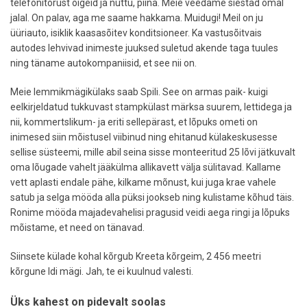
telefonitorust oigeid ja nuttu, piina. Meie veedame siestad omal
jalal. On palav, aga me saame hakkama. Muidugi! Meil on ju
üüriauto, isiklik kaasasõitev konditsioneer. Ka vastusõitvais
autodes lehvivad inimeste juuksed suletud akende taga tuules
ning täname autokompaniisid, et see nii on.
Meie lemmikmägikülaks saab Spili. See on armas paik- kuigi
eelkirjeldatud tukkuvast stampkülast märksa suurem, lettidega ja
nii, kommertslikum- ja eriti sellepärast, et lõpuks ometi on
inimesed siin mõistusel viibinud ning ehitanud külakeskusesse
sellise süsteemi, mille abil seina sisse monteeritud 25 lõvi jätkuvalt
oma lõugade vahelt jääkülma allikavett välja sülitavad. Kallame
vett aplasti endale pähe, kilkame mõnust, kui juga krae vahele
satub ja selga mööda alla püksi jookseb ning kulistame kõhud täis.
Ronime mööda majadevahelisi pragusid veidi aega ringi ja lõpuks
mõistame, et need on tänavad.
Siinsete külade kohal kõrgub Kreeta kõrgeim, 2 456 meetri
kõrgune Idi mägi. Jah, te ei kuulnud valesti.
Üks kahest on pidevalt soolas