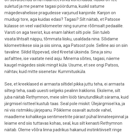
suletud ja me peame tagasi pöörduma, kuskil satume
mägedevahelisse pragudesse varjunud kanjonile. Kanjon on
muidugi tore, aga kuidas edasi? Tagasi? Silt näitab, et Patsose
külasse on veel vaid kilomeeter ning surume rõõmsalt pedaalile.
Varsti on aga teerist, kus enam lahket silti pole. Siin tuleb
visata lihtsalt näppu, tõmmata liisku, usaldada nina. Sõidame
kilomeetrikese siia ja siis sinna, aga Patsost pole. Selline asi on siin
tavaline. Sildid lõppevad, oled Kreetal üksinda. Sina ja sinu
asfalttee, ise vaatate neid asju. Minema sõites, tagasi, näeme
kaugel mägedes siiski mingit küla. Usume, et see ongi Patsos,
nähtav, kuid mitte sisenetav. Kummitusküla.
See, et kreeklased ei armasta siltidel pikka juttu teha, ei armasta
siltegi teha, saab uuesti selgeks pealinn Iraklionis. Eksleme, silt
juba näitab Rethymnon, meie silm lööb tänutundlikult särama, kuid
järgmisel ristteel kustub taas. Seal pole miskit. Ülejärgmisel ka, ja
nii viis ristmikku järjepanu. Põikleme osavalt autode vahel,
maadleme kohalikega sentimeetrite pärast pühal linnateepinnal ja
leiame end siis tuttavas kohas, seal, kus silt kenasti Rethymnon
näitab. Oleme võõra linna padrikus hakanud instinktiivselt ringe