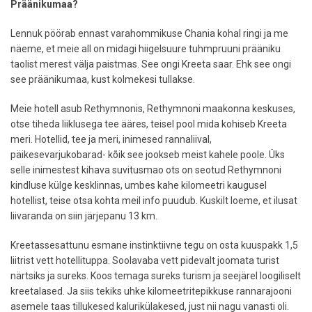
Präänikumaa?
Lennuk pöörab ennast varahommikuse Chania kohal ringi ja me
näeme, et meie all on midagi hiigelsuure tuhmpruuni prääniku
taolist merest välja paistmas. See ongi Kreeta saar. Ehk see ongi
see präänikumaa, kust kolmekesi tullakse.
Meie hotell asub Rethymnonis, Rethymnoni maakonna keskuses,
otse tiheda liiklusega tee ääres, teisel pool mida kohiseb Kreeta
meri. Hotellid, tee ja meri, inimesed rannaliival,
päikesevarjukobarad- kõik see jookseb meist kahele poole. Üks
selle inimestest kihava suvitusmao ots on seotud Rethymnoni
kindluse külge kesklinnas, umbes kahe kilomeetri kaugusel
hotellist, teise otsa kohta meil info puudub. Kuskilt loeme, et ilusat
liivaranda on siin järjepanu 13 km.
Kreetassesattunu esmane instinktiivne tegu on osta kuuspakk 1,5
liitrist vett hotellituppa. Soolavaba vett pidevalt joomata turist
närtsiks ja sureks. Koos temaga sureks turism ja seejärel loogiliselt
kreetalased. Ja siis tekiks uhke kilomeetritepikkuse rannarajooni
asemele taas tillukesed kalurikülakesed, just nii nagu vanasti oli.