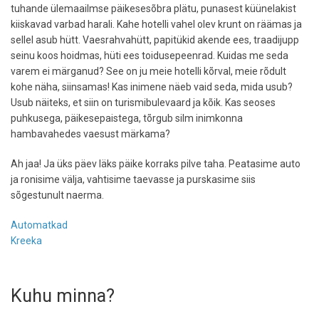
tuhande ülemaailmse päikesesõbra plätu, punasest küünelakist
kiiskavad varbad harali. Kahe hotelli vahel olev krunt on räämas ja
sellel asub hütt. Vaesrahvahütt, papitükid akende ees, traadijupp
seinu koos hoidmas, hüti ees toidusepeenrad. Kuidas me seda
varem ei märganud? See on ju meie hotelli kõrval, meie rõdult
kohe näha, siinsamas! Kas inimene näeb vaid seda, mida usub?
Usub näiteks, et siin on turismibulevaard ja kõik. Kas seoses
puhkusega, päikesepaistega, tõrgub silm inimkonna
hambavahedes vaesust märkama?
Ah jaa! Ja üks päev läks päike korraks pilve taha. Peatasime auto
ja ronisime välja, vahtisime taevasse ja purskasime siis
sõgestunult naerma.
Automatkad
Kreeka
Kuhu minna?