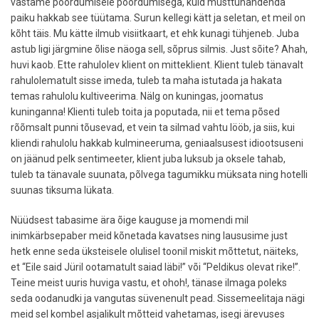
vastame pöördumisele pöördumisega, kuid musttuhandenda
paiku hakkab see tüütama. Surun kellegi kätt ja seletan, et meil on
kõht täis. Mu kätte ilmub visiitkaart, et ehk kunagi tühjeneb. Juba
astub ligi järgmine õlise näoga sell, sõprus silmis. Just sõite? Ahah,
huvi kaob. Ette rahulolev klient on mitteklient. Klient tuleb tänavalt
rahulolematult sisse imeda, tuleb ta maha istutada ja hakata
temas rahulolu kultiveerima. Nälg on kuningas, joomatus
kuninganna! Klienti tuleb toita ja poputada, nii et tema põsed
rõõmsalt punni tõusevad, et vein ta silmad vahtu lööb, ja siis, kui
kliendi rahulolu hakkab kulmineeruma, geniaalsusest idiootsuseni
on jäänud pelk sentimeeter, klient juba luksub ja oksele tahab,
tuleb ta tänavale suunata, põlvega tagumikku müksata ning hotelli
suunas tiksuma lükata.
Nüüdsest tabasime ära õige kauguse ja momendi mil
inimkärbsepaber meid kõnetada kavatses ning laususime just
hetk enne seda üksteisele olulisel toonil miskit mõttetut, näiteks,
et “Eile said Jüril ootamatult saiad läbi!” või “Peldikus olevat rike!”.
Teine meist uuris huviga vastu, et ohoh!, tänase ilmaga poleks
seda oodanudki ja vangutas süvenenult pead. Sissemeelitaja nägi
meid sel kombel asjalikult mõtteid vahetamas, isegi ärevuses