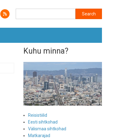
Search
Search
Kuhu minna?
Reisistiilid
Eesti sihtkohad
Välismaa sihtkohad
Matkarajad