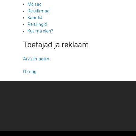
Mõisad
Reisifirmad
Kaardid
Reisilingid
Kus ma olen?
Toetajad ja reklaam
Arvutimaailm
O-mag