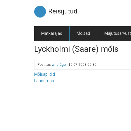
Liigu
edasi
Reisijutud
põhisisu
juurde
Matkarajad
Mõisad
Majutusarvus
Lyckholmi (Saare) mõis
Postitas
wher2go
-
10.07.2008 00:30
Mõisapildid
Läänemaa