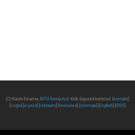
(C) Kaido Einama,
MTÜ Reisijutud
.
Kõik õigused kaitstud
.
[
kontakt
]
[
Login
] [
e-post
] [
reklaam
] [
teenused
] [
sitemap
] [
English
] [
RSS
]