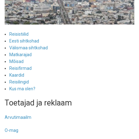
Reisistiilid
Eesti sihtkohad
Välismaa sihtkohad
Matkarajad
Mõisad
Reisifirmad
Kaardid
Reisilingid
Kus ma olen?
Toetajad ja reklaam
Arvutimaailm
O-mag