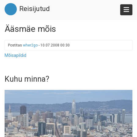
Liigu
Reisijutud
edasi
põhisisu
juurde
Ääsmäe mõis
Postitas
wher2go
-
10.07.2008 00:30
Mõisapildid
Kuhu minna?