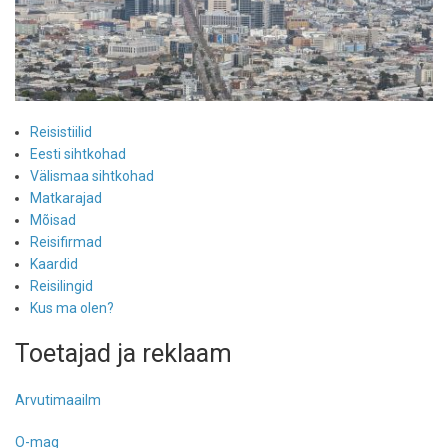
Reisistiilid
Eesti sihtkohad
Välismaa sihtkohad
Matkarajad
Mõisad
Reisifirmad
Kaardid
Reisilingid
Kus ma olen?
Toetajad ja reklaam
Arvutimaailm
O-mag