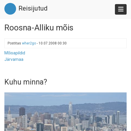
Liigu
Reisijutud
edasi
põhisisu
juurde
Roosna-Alliku mõis
Postitas
wher2go
-
10.07.2008 00:30
Mõisapildid
Järvamaa
Kuhu minna?