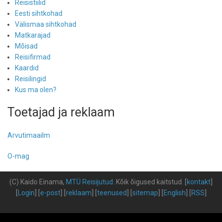
Reisistiilid
Eesti sihtkohad
Välismaa sihtkohad
Matkarajad
Mõisad
Reisifirmad
Kaardid
Reisilingid
Kus ma olen?
Toetajad ja reklaam
Arvutimaailm
O-mag
(C) Kaido Einama,
MTÜ Reisijutud
.
Kõik õigused kaitstud
.
[
kontakt
]
[
Login
] [
e-post
] [
reklaam
] [
teenused
] [
sitemap
] [
English
] [
RSS
]