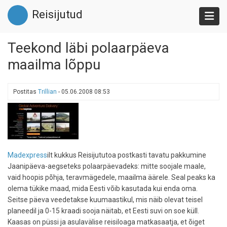
Liigu
Reisijutud
edasi
põhisisu
juurde
Teekond läbi polaarpäeva
maailma lõppu
Postitas
Trillian
-
05.06.2008 08:53
Madexpress
ilt kukkus Reisijututoa postkasti tavatu pakkumine
Jaanipäeva-aegseteks polaarpäevadeks: mitte soojale maale,
vaid hoopis põhja, teravmägedele, maailma äärele. Seal peaks ka
olema tükike maad, mida Eesti võib kasutada kui enda oma.
Seitse päeva veedetakse kuumaastikul, mis näib olevat teisel
planeedil ja 0-15 kraadi sooja näitab, et Eesti suvi on soe küll.
Kaasas on püssi ja asulavälise reisiloaga matkasaatja, et õiget