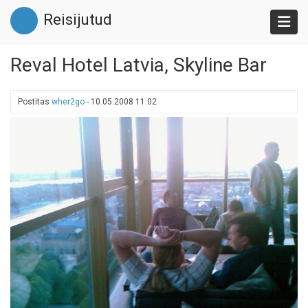
Liigu
Reisijutud
edasi
põhisisu
juurde
Reval Hotel Latvia, Skyline Bar
Postitas
wher2go
-
10.05.2008 11:02