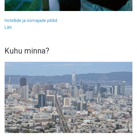
Hotellide ja öömajade pildid
Läti
Kuhu minna?