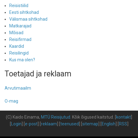
Reisistiilid
Eesti sihtkohad
Välismaa sihtkohad
Matkarajad
Mõisad
Reisifirmad
Kaardid
Reisilingid
Kus ma olen?
Toetajad ja reklaam
Arvutimaailm
O-mag
(C) Kaido Einama,
MTÜ Reisijutud
.
Kõik õigused kaitstud
.
[
kontakt
]
[
Login
] [
e-post
] [
reklaam
] [
teenused
] [
sitemap
] [
English
] [
RSS
]