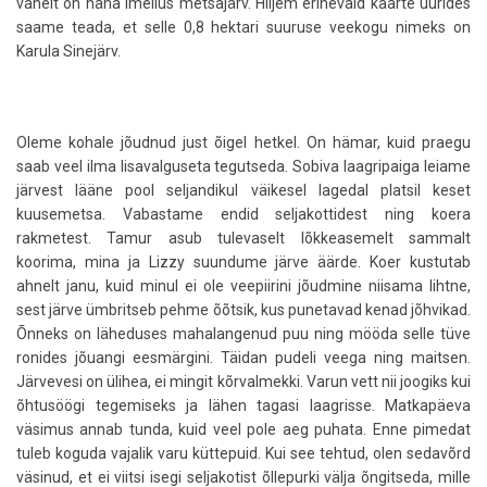
vahelt on näha imeilus metsajärv. Hiljem erinevaid kaarte uurides
saame teada, et selle 0,8 hektari suuruse veekogu nimeks on
Karula Sinejärv.
Oleme kohale jõudnud just õigel hetkel. On hämar, kuid praegu
saab veel ilma lisavalguseta tegutseda. Sobiva laagripaiga leiame
järvest lääne pool seljandikul väikesel lagedal platsil keset
kuusemetsa. Vabastame endid seljakottidest ning koera
rakmetest. Tamur asub tulevaselt lõkkeasemelt sammalt
koorima, mina ja Lizzy suundume järve äärde. Koer kustutab
ahnelt janu, kuid minul ei ole veepiirini jõudmine niisama lihtne,
sest järve ümbritseb pehme õõtsik, kus punetavad kenad jõhvikad.
Õnneks on läheduses mahalangenud puu ning mööda selle tüve
ronides jõuangi eesmärgini. Täidan pudeli veega ning maitsen.
Järvevesi on ülihea, ei mingit kõrvalmekki. Varun vett nii joogiks kui
õhtusöögi tegemiseks ja lähen tagasi laagrisse. Matkapäeva
väsimus annab tunda, kuid veel pole aeg puhata. Enne pimedat
tuleb koguda vajalik varu küttepuid. Kui see tehtud, olen sedavõrd
väsinud, et ei viitsi isegi seljakotist õllepurki välja õngitseda, mille