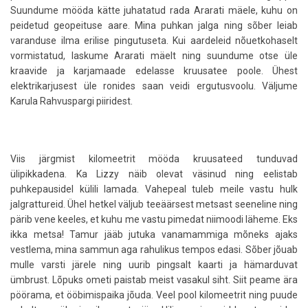
Suundume mööda kätte juhatatud rada Ararati mäele, kuhu on
peidetud geopeituse aare. Mina puhkan jalga ning sõber leiab
varanduse ilma erilise pingutuseta. Kui aardeleid nõuetkohaselt
vormistatud, laskume Ararati mäelt ning suundume otse üle
kraavide ja karjamaade edelasse kruusatee poole. Ühest
elektrikarjusest üle ronides saan veidi ergutusvoolu. Väljume
Karula Rahvuspargi piiridest.
Viis järgmist kilomeetrit mööda kruusateed tunduvad
ülipikkadena. Ka Lizzy näib olevat väsinud ning eelistab
puhkepausidel külili lamada. Vahepeal tuleb meile vastu hulk
jalgrattureid. Ühel hetkel väljub teeäärsest metsast seeneline ning
pärib vene keeles, et kuhu me vastu pimedat niimoodi läheme. Eks
ikka metsa! Tamur jääb jutuka vanamammiga mõneks ajaks
vestlema, mina sammun aga rahulikus tempos edasi. Sõber jõuab
mulle varsti järele ning uurib pingsalt kaarti ja hämarduvat
ümbrust. Lõpuks ometi paistab meist vasakul siht. Siit peame ära
pöörama, et ööbimispaika jõuda. Veel pool kilomeetrit ning puude