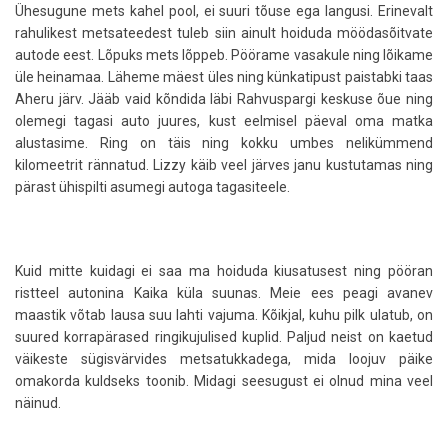
Ühesugune mets kahel pool, ei suuri tõuse ega langusi. Erinevalt
rahulikest metsateedest tuleb siin ainult hoiduda möödasõitvate
autode eest. Lõpuks mets lõppeb. Pöörame vasakule ning lõikame
üle heinamaa. Läheme mäest üles ning künkatipust paistabki taas
Aheru järv. Jääb vaid kõndida läbi Rahvuspargi keskuse õue ning
olemegi tagasi auto juures, kust eelmisel päeval oma matka
alustasime. Ring on täis ning kokku umbes nelikümmend
kilomeetrit rännatud. Lizzy käib veel järves janu kustutamas ning
pärast ühispilti asumegi autoga tagasiteele.
Kuid mitte kuidagi ei saa ma hoiduda kiusatusest ning pööran
ristteel autonina Kaika küla suunas. Meie ees peagi avanev
maastik võtab lausa suu lahti vajuma. Kõikjal, kuhu pilk ulatub, on
suured korrapärased ringikujulised kuplid. Paljud neist on kaetud
väikeste sügisvärvides metsatukkadega, mida loojuv päike
omakorda kuldseks toonib. Midagi seesugust ei olnud mina veel
näinud.