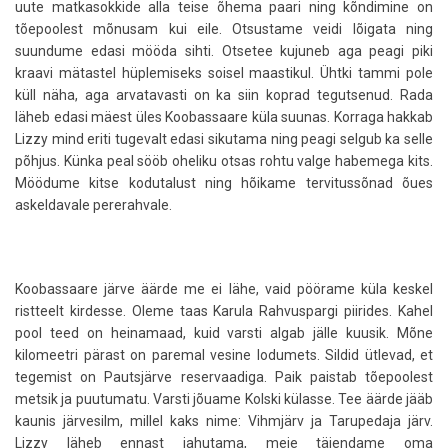
uute matkasokkide alla teise õhema paari ning kõndimine on
tõepoolest mõnusam kui eile. Otsustame veidi lõigata ning
suundume edasi mööda sihti. Otsetee kujuneb aga peagi piki
kraavi mätastel hüplemiseks soisel maastikul. Ühtki tammi pole
küll näha, aga arvatavasti on ka siin koprad tegutsenud. Rada
läheb edasi mäest üles Koobassaare küla suunas. Korraga hakkab
Lizzy mind eriti tugevalt edasi sikutama ning peagi selgub ka selle
põhjus. Künka peal sööb oheliku otsas rohtu valge habemega kits.
Möödume kitse kodutalust ning hõikame tervitussõnad õues
askeldavale pererahvale.
Koobassaare järve äärde me ei lähe, vaid pöörame küla keskel
ristteelt kirdesse. Oleme taas Karula Rahvuspargi piirides. Kahel
pool teed on heinamaad, kuid varsti algab jälle kuusik. Mõne
kilomeetri pärast on paremal vesine lodumets. Sildid ütlevad, et
tegemist on Pautsjärve reservaadiga. Paik paistab tõepoolest
metsik ja puutumatu. Varsti jõuame Kolski külasse. Tee äärde jääb
kaunis järvesilm, millel kaks nime: Vihmjärv ja Tarupedaja järv.
Lizzy läheb ennast jahutama, meie täiendame oma