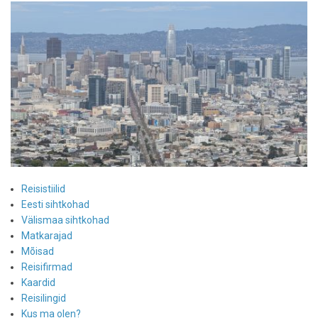
Reisistiilid
Eesti sihtkohad
Välismaa sihtkohad
Matkarajad
Mõisad
Reisifirmad
Kaardid
Reisilingid
Kus ma olen?