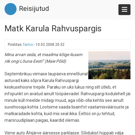
Liigu
Reisijutud
edasi
põhisisu
juurde
Matk Karula Rahvuspargis
Postitas
Taimo
-
10.02.2008 20:32
Mina arvan seda, et maailma kõige ilusam
riik ongi Lõuna-Eesti”
(Maie Põld)
Septembrikuu viimase laupäeva ennelõunal
astuvad kaks sõpra Karula Rahvuspargi
keskusehoone trepile. Paraku on uks lukus ning silt ütleb, et
infopunkt on avatud ainult tööpäevadel. Rahvuspargi kodulehelt jäi
minule küll meelde midagi muud, aga võib-olla kehtis see ainult
suvehooaja kohta. Lootsime saada lisainfot vaatamisväärsuste ja
matkaradade kohta, kuid mis seal ikka. Eeltöö on ju tehtud,
marsruudiplaan paigas, kaardid olemas.
Viime auto Ähijärve äärsesse parklasse. Sõidukist hüppab välja