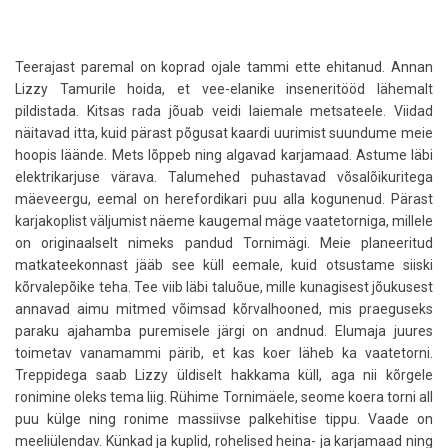
Teerajast paremal on koprad ojale tammi ette ehitanud. Annan
Lizzy Tamurile hoida, et vee-elanike inseneritööd lähemalt
pildistada. Kitsas rada jõuab veidi laiemale metsateele. Viidad
näitavad itta, kuid pärast põgusat kaardi uurimist suundume meie
hoopis läände. Mets lõppeb ning algavad karjamaad. Astume läbi
elektrikarjuse värava. Talumehed puhastavad võsalõikuritega
mäeveergu, eemal on herefordikari puu alla kogunenud. Pärast
karjakoplist väljumist näeme kaugemal mäge vaatetorniga, millele
on originaalselt nimeks pandud Tornimägi. Meie planeeritud
matkateekonnast jääb see küll eemale, kuid otsustame siiski
kõrvalepõike teha. Tee viib läbi taluõue, mille kunagisest jõukusest
annavad aimu mitmed võimsad kõrvalhooned, mis praeguseks
paraku ajahamba puremisele järgi on andnud. Elumaja juures
toimetav vanamammi pärib, et kas koer läheb ka vaatetorni.
Treppidega saab Lizzy üldiselt hakkama küll, aga nii kõrgele
ronimine oleks tema liig. Rühime Tornimäele, seome koera torni all
puu külge ning ronime massiivse palkehitise tippu. Vaade on
meeliülendav. Künkad ja kuplid, rohelised heina- ja karjamaad ning