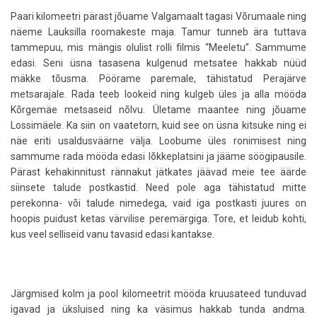
Paari kilomeetri pärast jõuame Valgamaalt tagasi Võrumaale ning
näeme Lauksilla roomakeste maja. Tamur tunneb ära tuttava
tammepuu, mis mängis olulist rolli filmis “Meeletu”. Sammume
edasi. Seni üsna tasasena kulgenud metsatee hakkab nüüd
mäkke tõusma. Pöörame paremale, tähistatud Perajärve
metsarajale. Rada teeb lookeid ning kulgeb üles ja alla mööda
Kõrgemäe metsaseid nõlvu. Ületame maantee ning jõuame
Lossimäele. Ka siin on vaatetorn, kuid see on üsna kitsuke ning ei
näe eriti usaldusväärne välja. Loobume üles ronimisest ning
sammume rada mööda edasi lõkkeplatsini ja jääme söögipausile.
Pärast kehakinnitust rännakut jätkates jäävad meie tee äärde
siinsete talude postkastid. Need pole aga tähistatud mitte
perekonna- või talude nimedega, vaid iga postkasti juures on
hoopis puidust ketas värvilise peremärgiga. Tore, et leidub kohti,
kus veel selliseid vanu tavasid edasi kantakse.
Järgmised kolm ja pool kilomeetrit mööda kruusateed tunduvad
igavad ja üksluised ning ka väsimus hakkab tunda andma.