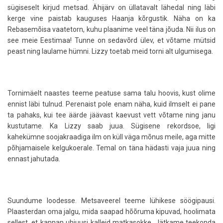
sügiseselt kirjud metsad. Ähijärv on üllatavalt lähedal ning läbi
kerge vine paistab kauguses Haanja kõrgustik. Näha on ka
Rebasemõisa vaatetorn, kuhu plaanime veel täna jõuda. Nii ilus on
see meie Eestimaa! Tunne on sedavõrd ülev, et võtame mütsid
peast ning laulame hümni. Lizzy toetab meid torni alt ulgumisega.
Tornimäelt naastes teeme peatuse sama talu hoovis, kust olime
ennist läbi tulnud. Perenaist pole enam näha, kuid ilmselt ei pane
ta pahaks, kui tee äärde jäävast kaevust vett võtame ning janu
kustutame. Ka Lizzy saab juua. Sügisene rekordsoe, ligi
kahekümne soojakraadiga ilm on küll väga mõnus meile, aga mitte
põhjamaisele kelgukoerale. Temal on täna hädasti vaja juua ning
ennast jahutada.
Suundume loodesse. Metsaveerel teeme lühikese söögipausi.
Plaasterdan oma jalgu, mida saapad hõõruma kipuvad, hoolimata
sellest, et kannan uhiuusi kalleid matkasokke. Jätkame teekonda