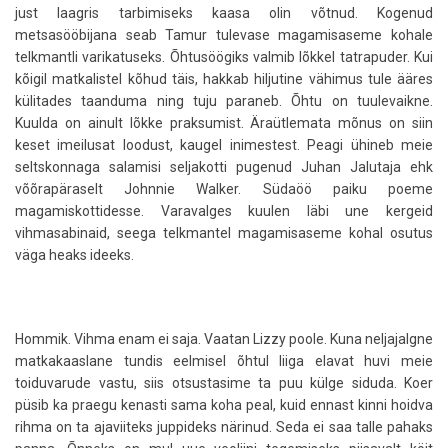
just laagris tarbimiseks kaasa olin võtnud. Kogenud
metsasööbijana seab Tamur tulevase magamisaseme kohale
telkmantli varikatuseks. Õhtusöögiks valmib lõkkel tatrapuder. Kui
kõigil matkalistel kõhud täis, hakkab hiljutine vähimus tule ääres
külitades taanduma ning tuju paraneb. Õhtu on tuulevaikne.
Kuulda on ainult lõkke praksumist. Äraütlemata mõnus on siin
keset imeilusat loodust, kaugel inimestest. Peagi ühineb meie
seltskonnaga salamisi seljakotti pugenud Juhan Jalutaja ehk
võõrapäraselt Johnnie Walker. Südaöö paiku poeme
magamiskottidesse. Varavalges kuulen läbi une kergeid
vihmasabinaid, seega telkmantel magamisaseme kohal osutus
väga heaks ideeks.
Hommik. Vihma enam ei saja. Vaatan Lizzy poole. Kuna neljajalgne
matkakaaslane tundis eelmisel õhtul liiga elavat huvi meie
toiduvarude vastu, siis otsustasime ta puu külge siduda. Koer
püsib ka praegu kenasti sama koha peal, kuid ennast kinni hoidva
rihma on ta ajaviiteks juppideks närinud. Seda ei saa talle pahaks