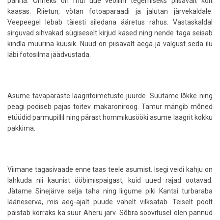
panna. Õnneks on mul uue veoliini tegemiseks piisavalt köit
kaasas. Riietun, võtan fotoaparaadi ja jalutan järvekaldale.
Veepeegel lebab täiesti siledana ääretus rahus. Vastaskaldal
sirguvad sihvakad sügiseselt kirjud kased ning nende taga seisab
kindla müürina kuusik. Nüüd on piisavalt aega ja valgust seda ilu
läbi fotosilma jäädvustada.
Asume tavapäraste laagritoimetuste juurde. Süütame lõkke ning
peagi podiseb pajas toitev makaroniroog. Tamur mängib mõned
etüüdid parmupillil ning pärast hommikusööki asume laagrit kokku
pakkima.
Viimane tagasivaade enne taas teele asumist. Isegi veidi kahju on
lahkuda nii kaunist ööbimispaigast, kuid uued rajad ootavad.
Jätame Sinejärve selja taha ning liigume piki Kantsi turbaraba
lääneserva, mis aeg-ajalt puude vahelt vilksatab. Teiselt poolt
paistab korraks ka suur Aheru järv. Sõbra soovitusel olen pannud