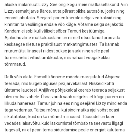
alaska malamuut Lizzy. See ongi kogu meie matkaseltskond. Viin
Lizzy esmalt järve äärde, et ta pärast pikka autosõitu jooks ning
ennast jahutaks. Seejärel panen koerale selga veotraksid ning
kinnitan ta veoliiniga endale vöö külge. Võtame selga seljakotid.
Kandam ei sobi küll väliselt sõber Tamuri kostüümiga.
Ajaloohuviline matkakaaslane on nimelt otsustanud proovida
keskaegse riietuse praktilisust matkatingimustes. Ta kannab
murumütsi, linasest riidest pükse ja särki ning selle peal
tumerohelist villast umbkuube, mis nahast vööga kokku
tõmmatud.
Retk võib alata. Esmalt kõnnime mööda märgistatud Ähijärve
teerada, mis kulgeb alguses piki järvekallast. Niiskeid kohti
ületame laudteel. Ähijärve põhjakaldal keerab teerada seljakust
üles metsa vahele. Üsna varsti saab selgeks, et kõige parem on
liikuda hanereas: Tamur juhina ees ning seejärel Lizzy mind enda
taga vedamas. Täitsa mõnus, kui sind matka ajal vööst edasi
sikutatakse, kuid on ka mõned miinused. Tõusudel on koer
vedades laisavõitu, kuid laskumistel tõmbab ta seevastu liigagi
tugevalt, nii et pean tema pidurdamise peale energiat kulutama.