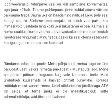
joogiveevarusid. Vihmjärve veel on küll samblane kõrvalmaitse,
aga juua kõlbab. Teeme puhkepausi järve kaldal asuva väikese
palksauna trepil. Sauna uks on haagis ning näib, et lukku pole seal
kunagi olnudki. Südame teeb soojaks, et leidub veel paiku, kus
inimesi võib usaldada ning kõiki uksi lukustama ei pea. Ka meie ei
hakka usaldust kuritarvitama. Järve vastaskaldalt metsast kostab
mootorsae vingumist. Minu teada peaks ka seal olema reservaat,
kus igasugune metsaraie on keelatud.
Rändame edasi ida poole. Meist põhja pool metsa taga on üks
paljudest Eesti veidra nimega paikadest - Mustaputsi soo. Mõne
aja pärast pöörame kagusse kulgevale kitsamale teele. Meid
ümbritseb kuusemets ja kasvab ohtralt puravikke. Korraga
möödub meist vanem mees, kellel sõiduriistaks järelkäruga ATV.
On selge, et tema jaoks ei ole maastikusõiduk mitte
adrenaliinitõstja, vaid tõsine töövahend.