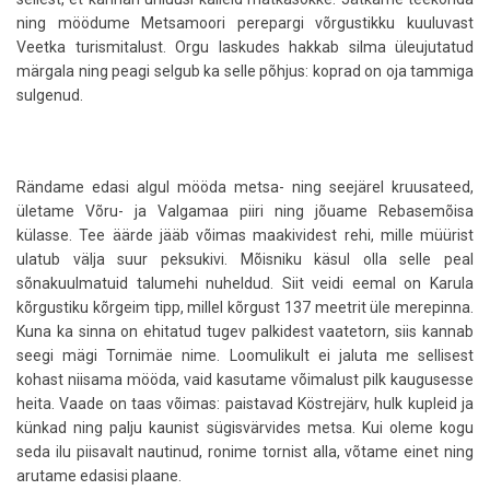
ning möödume Metsamoori perepargi võrgustikku kuuluvast
Veetka turismitalust. Orgu laskudes hakkab silma üleujutatud
märgala ning peagi selgub ka selle põhjus: koprad on oja tammiga
sulgenud.
Rändame edasi algul mööda metsa- ning seejärel kruusateed,
ületame Võru- ja Valgamaa piiri ning jõuame Rebasemõisa
külasse. Tee äärde jääb võimas maakividest rehi, mille müürist
ulatub välja suur peksukivi. Mõisniku käsul olla selle peal
sõnakuulmatuid talumehi nuheldud. Siit veidi eemal on Karula
kõrgustiku kõrgeim tipp, millel kõrgust 137 meetrit üle merepinna.
Kuna ka sinna on ehitatud tugev palkidest vaatetorn, siis kannab
seegi mägi Tornimäe nime. Loomulikult ei jaluta me sellisest
kohast niisama mööda, vaid kasutame võimalust pilk kaugusesse
heita. Vaade on taas võimas: paistavad Köstrejärv, hulk kupleid ja
künkad ning palju kaunist sügisvärvides metsa. Kui oleme kogu
seda ilu piisavalt nautinud, ronime tornist alla, võtame einet ning
arutame edasisi plaane.