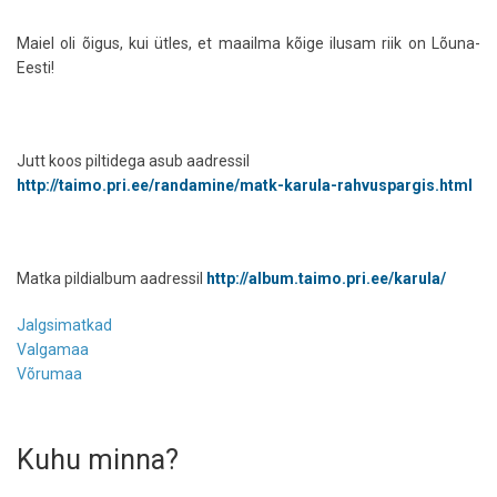
Maiel oli õigus, kui ütles, et maailma kõige ilusam riik on Lõuna-
Eesti!
Jutt koos piltidega asub aadressil
http://taimo.pri.ee/randamine/matk-karula-rahvuspargis.html
Matka pildialbum aadressil
http://album.taimo.pri.ee/karula/
Jalgsimatkad
Valgamaa
Võrumaa
Kuhu minna?