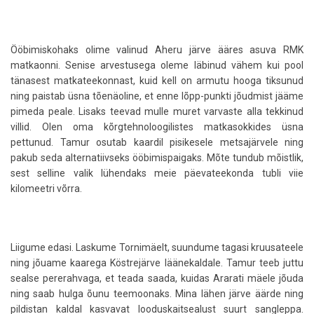
Ööbimiskohaks olime valinud Aheru järve ääres asuva RMK
matkaonni. Senise arvestusega oleme läbinud vähem kui pool
tänasest matkateekonnast, kuid kell on armutu hooga tiksunud
ning paistab üsna tõenäoline, et enne lõpp-punkti jõudmist jääme
pimeda peale. Lisaks teevad mulle muret varvaste alla tekkinud
villid. Olen oma kõrgtehnoloogilistes matkasokkides üsna
pettunud. Tamur osutab kaardil pisikesele metsajärvele ning
pakub seda alternatiivseks ööbimispaigaks. Mõte tundub mõistlik,
sest selline valik lühendaks meie päevateekonda tubli viie
kilomeetri võrra.
Liigume edasi. Laskume Tornimäelt, suundume tagasi kruusateele
ning jõuame kaarega Köstrejärve läänekaldale. Tamur teeb juttu
sealse pererahvaga, et teada saada, kuidas Ararati mäele jõuda
ning saab hulga õunu teemoonaks. Mina lähen järve äärde ning
pildistan kaldal kasvavat looduskaitsealust suurt sangleppa.