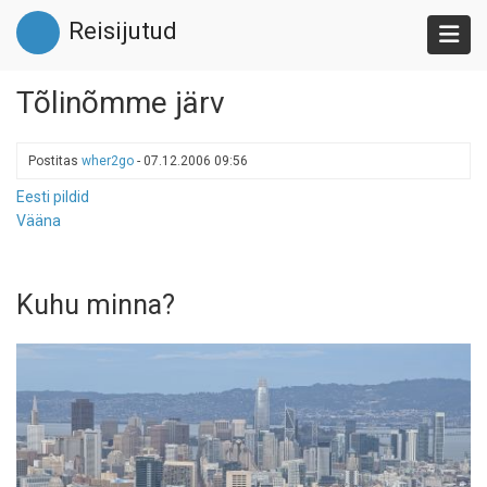
Liigu
Reisijutud
edasi
põhisisu
juurde
Tõlinõmme järv
Postitas
wher2go
-
07.12.2006 09:56
Eesti pildid
Vääna
Kuhu minna?