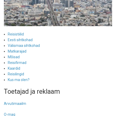
Reisistiilid
Eesti sihtkohad
Välismaa sihtkohad
Matkarajad
Mõisad
Reisifirmad
Kaardid
Reisilingid
Kus ma olen?
Toetajad ja reklaam
Arvutimaailm
O-mag