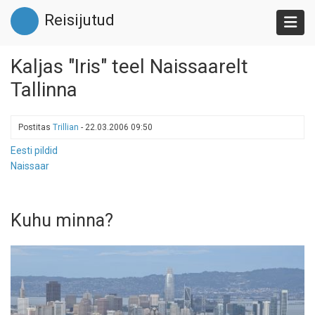
Liigu
Reisijutud
edasi
põhisisu
juurde
Kaljas "Iris" teel Naissaarelt
Tallinna
Postitas
Trillian
-
22.03.2006 09:50
Eesti pildid
Naissaar
Kuhu minna?