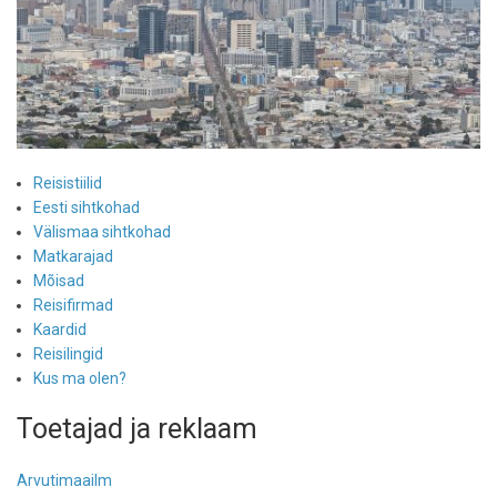
Reisistiilid
Eesti sihtkohad
Välismaa sihtkohad
Matkarajad
Mõisad
Reisifirmad
Kaardid
Reisilingid
Kus ma olen?
Toetajad ja reklaam
Arvutimaailm