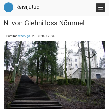
Liigu
Reisijutud
edasi
põhisisu
juurde
N. von Glehni loss Nõmmel
Postitas
wher2go
-
23.10.2005 20:30