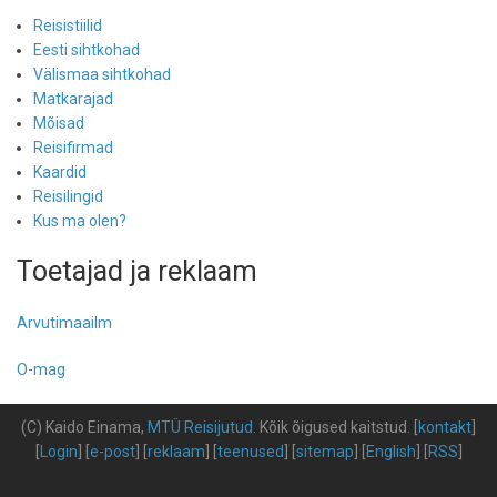
Reisistiilid
Eesti sihtkohad
Välismaa sihtkohad
Matkarajad
Mõisad
Reisifirmad
Kaardid
Reisilingid
Kus ma olen?
Toetajad ja reklaam
Arvutimaailm
O-mag
(C) Kaido Einama,
MTÜ Reisijutud
.
Kõik õigused kaitstud
.
[
kontakt
]
[
Login
] [
e-post
] [
reklaam
] [
teenused
] [
sitemap
] [
English
] [
RSS
]