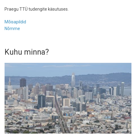
Praegu TTÜ tudengite käsutuses.
Mõisapildid
Nõmme
Kuhu minna?