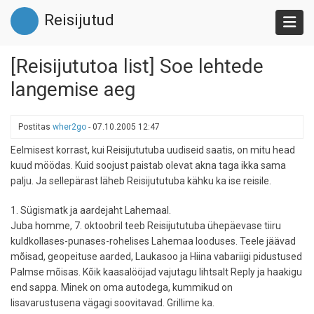
Liigu
Reisijutud
edasi
põhisisu
juurde
[Reisijututoa list] Soe lehtede
langemise aeg
Postitas
wher2go
-
07.10.2005 12:47
Eelmisest korrast, kui Reisijututuba uudiseid saatis, on mitu head
kuud möödas. Kuid soojust paistab olevat akna taga ikka sama
palju. Ja sellepärast läheb Reisijututuba kähku ka ise reisile.
1. Sügismatk ja aardejaht Lahemaal.
Juba homme, 7. oktoobril teeb Reisijututuba ühepäevase tiiru
kuldkollases-punases-rohelises Lahemaa looduses. Teele jäävad
mõisad, geopeituse aarded, Laukasoo ja Hiina vabariigi pidustused
Palmse mõisas. Kõik kaasalööjad vajutagu lihtsalt Reply ja haakigu
end sappa. Minek on oma autodega, kummikud on
lisavarustusena vägagi soovitavad. Grillime ka.