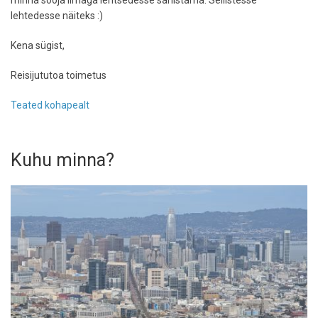
minna sooja ilmaga lehtsedesse sahistama. Sellistesse
lehtedesse näiteks :)
Kena sügist,
Reisijututoa toimetus
Teated kohapealt
Kuhu minna?