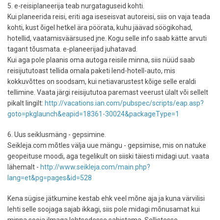
5. e-reisiplaneerija teab nurgataguseid kohti.
Kui planeerida reisi, eriti aga iseseisvat autoreisi, siis on vaja teada
kohti, kust õigel hetkel ära pöörata, kuhu jäävad söögikohad,
hotellid, vaatamisväärsused jne. Kogu selle info saab kätte arvuti
tagant tõusmata. e-planeerijad juhatavad.
Kui aga pole plaanis oma autoga reisile minna, siis nüüd saab
reisijututoast tellida omala paketi lend-hotell-auto, mis
kokkuvõttes on soodsam, kui netiavarustest kõige selle eraldi
tellimine. Vaata järgi reisijututoa paremast veerust ülalt või sellelt
pikalt lingilt:
http://vacations.ian.com/pubspec/scripts/eap.asp?
goto=pkglaunch&eapid=18361-30024&packageType=1
6. Uus seiklusmäng - gepsimine.
Seikleja.com mõtles välja uue mängu - gepsimise, mis on natuke
geopeituse moodi, aga tegelikult on siiski täiesti midagi uut. vaata
lähemalt -
http://www.seikleja.com/main.php?
lang=et&pg=pages&id=528
Kena sügise jätkumine kestab ehk veel mõne aja ja kuna värvilisi
lehti selle soojaga sajab ikkagi, siis pole midagi mõnusamat kui