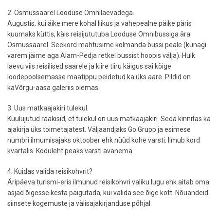
2. Osmussaarel Looduse Omnilaevadega.
Augustis, kui äike mere kohal liikus ja vahepealne päike päris
kuumaks küttis, käis reisijututuba Looduse Omnibussiga ära
Osmussaarel. Seekord mahtusime kolmanda bussi peale (kunagi
varem jäime aga Alam-Pedja retkel bussist hoopis välja). Hulk
laevu viis reisilised saarele ja kiire tiiru käigus sai kõige
loodepoolsemasse maatippu peidetud ka üks aare. Pildid on
kaVõrgu-aasa galeriis olemas.
3. Uus matkaajakiri tulekul.
Kuulujutud rääkisid, et tulekul on uus matkaajakiri. Seda kinnitas ka
ajakirja üks toimetajatest. Väljaandjaks Go Grupp ja esimese
numbri ilmumisajaks oktoober ehk nüüd kohe varsti. Ilmub kord
kvartalis. Koduleht peaks varsti avanema.
4. Kuidas valida reisikohvrit?
Äripäeva turismi-eris ilmunud reisikohvri valiku lugu ehk aitab oma
asjad õigesse kesta paigutada, kui valida see õige kott. Nõuandeid
siinsete kogemuste ja välisajakirjanduse põhjal.