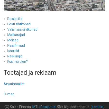
Reisistiilid
Eesti sihtkohad
Välismaa sihtkohad
Matkarajad
Mõisad
Reisifirmad
Kaardid
Reisilingid
Kus ma olen?
Toetajad ja reklaam
Arvutimaailm
O-mag
(C) Kaido Einama,
MTÜ Reisijutud
.
Kõik õigused kaitstud
.
[
kontakt
]