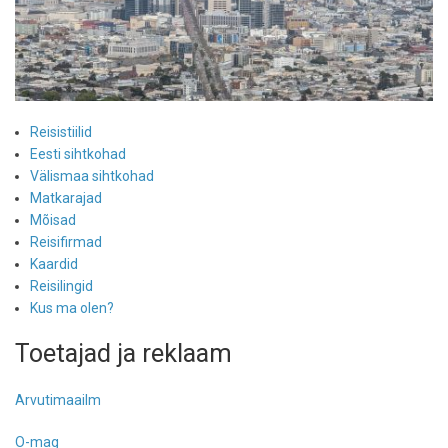
Reisistiilid
Eesti sihtkohad
Välismaa sihtkohad
Matkarajad
Mõisad
Reisifirmad
Kaardid
Reisilingid
Kus ma olen?
Toetajad ja reklaam
Arvutimaailm
O-mag