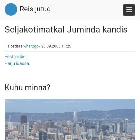
Liigu
Reisijutud
edasi
põhisisu
juurde
Seljakotimatkal Juminda kandis
Postitas
wher2go
-
23.09.2005 11:25
Eesti pildid
Harju idaosa
Kuhu minna?