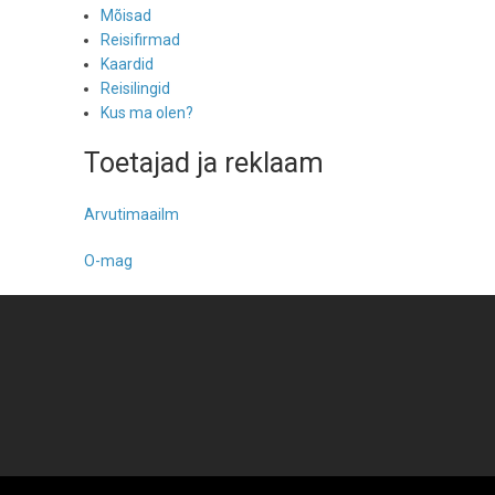
Mõisad
Reisifirmad
Kaardid
Reisilingid
Kus ma olen?
Toetajad ja reklaam
Arvutimaailm
O-mag