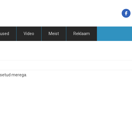
tused
Video
Meist
Reklaam
itsetud merega.