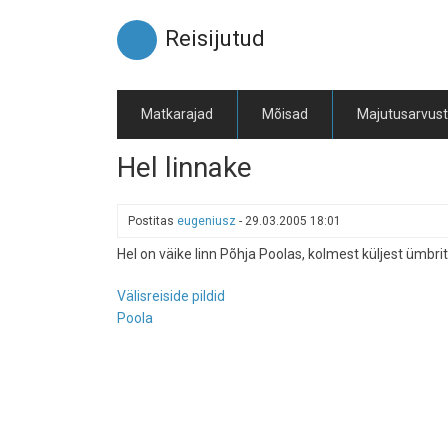
Liigu
edasi
Reisijutud
põhisisu
juurde
Matkarajad
Mõisad
Majutusarvus
Hel linnake
Postitas
eugeniusz
-
29.03.2005 18:01
Hel on väike linn Põhja Poolas, kolmest küljest ümbr
Välisreiside pildid
Poola