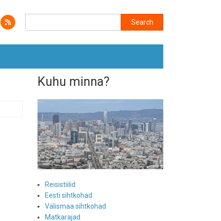
Search
Search
Kuhu minna?
Reisistiilid
Eesti sihtkohad
Välismaa sihtkohad
Matkarajad