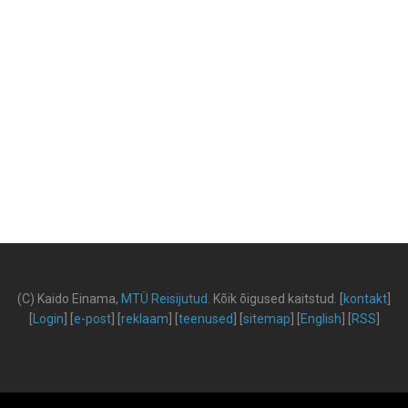
(C) Kaido Einama,
MTÜ Reisijutud
.
Kõik õigused kaitstud
.
[
kontakt
]
[
Login
] [
e-post
] [
reklaam
] [
teenused
] [
sitemap
] [
English
] [
RSS
]