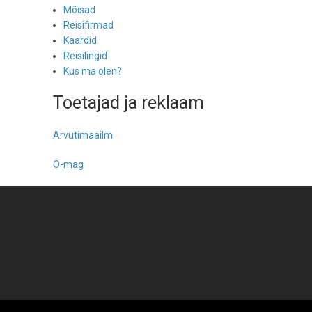
Mõisad
Reisifirmad
Kaardid
Reisilingid
Kus ma olen?
Toetajad ja reklaam
Arvutimaailm
O-mag