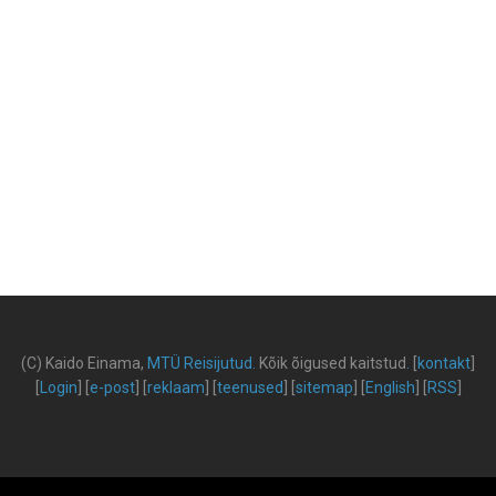
(C) Kaido Einama,
MTÜ Reisijutud
.
Kõik õigused kaitstud
.
[
kontakt
]
[
Login
] [
e-post
] [
reklaam
] [
teenused
] [
sitemap
] [
English
] [
RSS
]