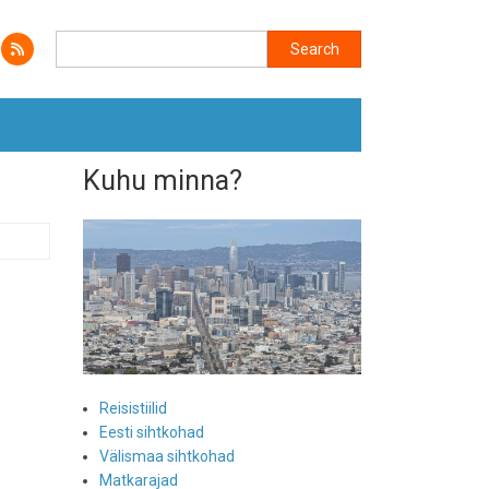
Search
Search
Kuhu minna?
Reisistiilid
Eesti sihtkohad
Välismaa sihtkohad
Matkarajad