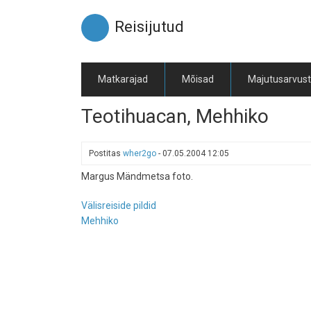
Liigu
edasi
Reisijutud
põhisisu
juurde
Matkarajad
Mõisad
Majutusarvus
Teotihuacan, Mehhiko
Postitas
wher2go
-
07.05.2004 12:05
Margus Mändmetsa foto.
Välisreiside pildid
Mehhiko