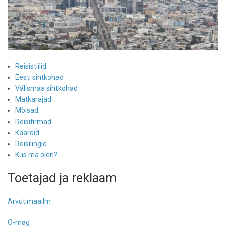
Reisistiilid
Eesti sihtkohad
Välismaa sihtkohad
Matkarajad
Mõisad
Reisifirmad
Kaardid
Reisilingid
Kus ma olen?
Toetajad ja reklaam
Arvutimaailm
O-mag