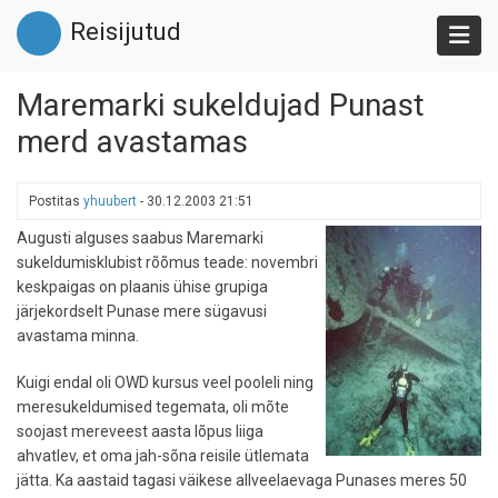
Liigu
Reisijutud
edasi
põhisisu
juurde
Maremarki sukeldujad Punast
merd avastamas
Postitas
yhuubert
-
30.12.2003 21:51
Augusti alguses saabus Maremarki
sukeldumisklubist rõõmus teade: novembri
keskpaigas on plaanis ühise grupiga
järjekordselt Punase mere sügavusi
avastama minna.
Kuigi endal oli OWD kursus veel pooleli ning
meresukeldumised tegemata, oli mõte
soojast mereveest aasta lõpus liiga
ahvatlev, et oma jah-sõna reisile ütlemata
jätta. Ka aastaid tagasi väikese allveelaevaga Punases meres 50