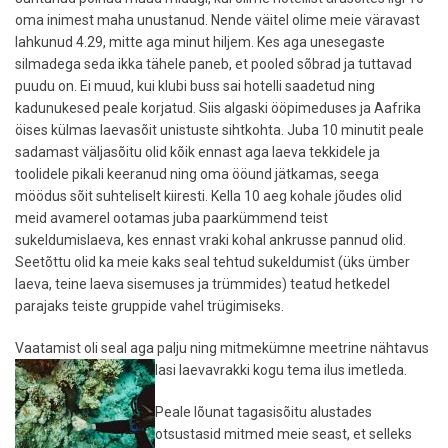
oma inimest maha unustanud. Nende väitel olime meie väravast
lahkunud 4.29, mitte aga minut hiljem. Kes aga unesegaste
silmadega seda ikka tähele paneb, et pooled sõbrad ja tuttavad
puudu on. Ei muud, kui klubi buss sai hotelli saadetud ning
kadunukesed peale korjatud. Siis algaski ööpimeduses ja Aafrika
öises külmas laevasõit unistuste sihtkohta. Juba 10 minutit peale
sadamast väljasõitu olid kõik ennast aga laeva tekkidele ja
toolidele pikali keeranud ning oma ööund jätkamas, seega
möödus sõit suhteliselt kiiresti. Kella 10 aeg kohale jõudes olid
meid avamerel ootamas juba paarkümmend teist
sukeldumislaeva, kes ennast vraki kohal ankrusse pannud olid.
Seetõttu olid ka meie kaks seal tehtud sukeldumist (üks ümber
laeva, teine laeva sisemuses ja trümmides) teatud hetkedel
parajaks teiste gruppide vahel trügimiseks.
Vaatamist oli seal aga palju ning mitmekümne meetrine nähtavus
lasi laevavrakki kogu tema ilus imetleda.
Peale lõunat tagasisõitu alustades
otsustasid mitmed meie seast, et selleks