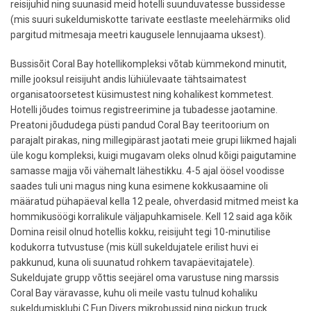
reisijuhid ning suunasid meid hotelli suunduvatesse bussidesse
(mis suuri sukeldumiskotte tarivate eestlaste meelehärmiks olid
pargitud mitmesaja meetri kaugusele lennujaama uksest).
Bussisõit Coral Bay hotellikompleksi võtab kümmekond minutit,
mille jooksul reisijuht andis lühiülevaate tähtsaimatest
organisatoorsetest küsimustest ning kohalikest kommetest.
Hotelli jõudes toimus registreerimine ja tubadesse jaotamine.
Preatoni jõududega püsti pandud Coral Bay teeritoorium on
parajalt pirakas, ning millegipärast jaotati meie grupi liikmed hajali
üle kogu kompleksi, kuigi mugavam oleks olnud kõigi paigutamine
samasse majja või vähemalt lähestikku. 4-5 ajal öösel voodisse
saades tuli uni magus ning kuna esimene kokkusaamine oli
määratud pühapäeval kella 12 peale, ohverdasid mitmed meist ka
hommikusöögi korralikule väljapuhkamisele. Kell 12 said aga kõik
Domina reisil olnud hotellis kokku, reisijuht tegi 10-minutilise
kodukorra tutvustuse (mis küll sukeldujatele erilist huvi ei
pakkunud, kuna oli suunatud rohkem tavapäevitajatele).
Sukeldujate grupp võttis seejärel oma varustuse ning marssis
Coral Bay väravasse, kuhu oli meile vastu tulnud kohaliku
sukeldumisklubi C Fun Divers mikrobussid ning pickup truck