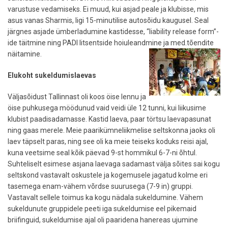
varustuse vedamiseks. Ei muud, kui asjad peale ja klubisse, mis
asus vanas Sharmis, ligi 15-minutilise autosõidu kaugusel. Seal
järgnes asjade ümberladumine kastidesse, “liability release form”-
ide täitmine ning PADI litsentside hoiuleandmine ja med.tõendite
näitamine.
Elukoht sukeldumislaevas
Väljasõidust Tallinnast oli koos öise lennu ja
öise puhkusega möödunud vaid veidi üle 12 tunni, kui liikusime
klubist paadisadamasse. Kastid laeva, paar törtsu laevapasunat
ning gaas merele. Meie paarikümneliikmelise seltskonna jaoks oli
laev täpselt paras, ning see oli ka meie teiseks koduks reisi ajal,
kuna veetsime seal kõik päevad 9-st hommikul 6-7-ni õhtul.
Suhteliselt esimese asjana laevaga sadamast välja sõites sai kogu
seltskond vastavalt oskustele ja kogemusele jagatud kolme eri
tasemega enam-vähem võrdse suurusega (7-9 in) gruppi.
Vastavalt sellele toimus ka kogu nädala sukeldumine. Vähem
sukeldunute gruppidele peeti iga sukeldumise eel pikemaid
briifinguid, sukeldumise ajal oli paaridena hanereas ujumine