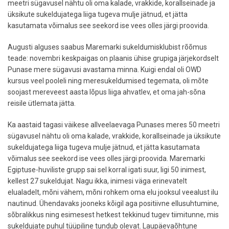
meetri sügavusel nähtu oli oma kalade, vrakkide, korallseinade ja
üksikute sukeldujatega liiga tugeva mulje jätnud, et jätta
kasutamata võimalus see seekord ise vees olles järgi proovida.
Augusti alguses saabus Maremarki sukeldumisklubist rõõmus
teade: novembri keskpaigas on plaanis ühise grupiga järjekordselt
Punase mere sügavusi avastama minna. Kuigi endal oli OWD
kursus veel pooleli ning meresukeldumised tegemata, oli mõte
soojast mereveest aasta lõpus liiga ahvatlev, et oma jah-sõna
reisile ütlemata jätta.
Ka aastaid tagasi väikese allveelaevaga Punases meres 50 meetri
sügavusel nähtu oli oma kalade, vrakkide, korallseinade ja üksikute
sukeldujatega liiga tugeva mulje jätnud, et jätta kasutamata
võimalus see seekord ise vees olles järgi proovida. Maremarki
Egiptuse-huviliste grupp sai sel korral igati suur, ligi 50 inimest,
kellest 27 sukeldujat. Nagu ikka, inimesi väga erinevatelt
elualadelt, mõni vähem, mõni rohkem oma elu jooksul veealust ilu
nautinud. Ühendavaks jooneks kõigil aga positiivne ellusuhtumine,
sõbralikkus ning esimesest hetkest tekkinud tugev tiimitunne, mis
sukeldujate puhul tüüpiline tundub olevat. Laupäevaõhtune