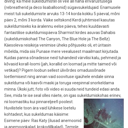
diving: ka meie sukeldumistel oli vee all näha erivarustusega
(rebreatherid ja deco lisaballoonid) sügavsukeldujaid. Enamusele
meist tuli sukeldumiste arvuks 13-14 korda kokku 5 päeval, mõni
päev 2, mõni 3 korda. Väike seltskond Kerdi juhtimisel kasutas
sukeldumiseks ka äralennu eelse päeva, tehes kuuldavasti
fantastilise sukeldumispäeva Sharmist kirdes asuvas Dahabis
(sukeldumiskohad The Canyon, The Blue Hole ja The Bellz).
Käesoleva reisikirja venimise üheks põhjuseks oli, et üritasin
mõelda, mida siis Punase mere veealusest maailmast kirjutada.
Kuidas panna sõnadesse neid tuhandeid värvilisi kalu, pehmeid ja
kõvasid korall-loomi (jah, korallid on loomad ja mitte taimed või
vetikad)? Pigem loobun sellest ülivõrdes omadussõnade
loetlemisest ning annan vaid soovituse igaühele endale sinna
sukelduma või kasvõi maski ja toruga veepinnal snorkeldama
minna. Ükski jutt, foto või video ei suuda neid tundeid edasi anda.
See, mida te ise seal olles näete, on igas sukeldumiskohas erinev,
nii loomastiku kui pinnareljeefi poolest.
Huvilistele toon ära vaid lühikese loetelu
kohtadest, kus sukeldumas käisime:
Esimene päev: Ras Katy (ilusad anemoonid
ja anemoonkalad, krokodillkalad), Temple