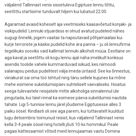
väljalend Tallinnast venis sissetuleva Egiptuse lennu tõttu,
seetõttu startisime tunduvalt hiljem kui lubatud 22.00.
Agaramad avasid koheselt aja veetmiseks kaasavõetud konjaki- ja
viskipudelid. Lennuki stjuardess ei olnud avatud pudeleid nähes
sugugi õnnelik, pigem vaatas ta napsutavaid põhjamaalasi kui
kurje terroriste ja käskis pudelid kohe ära panna – ju oli lennufirma
tegelikuks sooviks vaid kallimat lennuki alkoholi müüa. Eestlane on
aga kaval ja seetõttu oli kogu lennu ajal näha imelikult konksus
asendis toolide vahele kummarduvaid isikuid, kes niimoodi
salanapsu peidus pudelitest välja imeda üritasid. See ka õnnestus,
viinakurat sai oma töö tehtud ning tänu sellele kujunes ka mõne
mehe esimene sukeldumispäev suhteliselt vaevaliseks. Hoiatus
seega tulevastele reisijatele mitte alkoholiga sinnalennul üle
pingutada, kui täiel rinnal ka esimese päeva sukeldumisi nautida
tahate. Ligi 5-tunnise lennu järel jõudsime Egiptusesse alles 3
paiku öösel. Kindlasti oli see aga parem, kui tuttavatelt kuuldud
lugu detsembris toimunud reisist, kus väljalend Tallinnast venis
kella 3-4 peale öösel ning hotelli jõuti 10-ks hommikul. Peale
pagasi kättesaamist võtsid meid lennujaamas vastu Domina