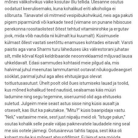
mõnes välikohvikus väike kosutav õlu tellida. Ülesanne osutus
oodatust keerulisemaks, kuna kohalikud eriti alkoholiga ei
sõbrusta. Tänavatel oli mitmeid vesipiibukohvikuid, neis aga pakuti
pigem piparmündi või karkade teed (viimane on punane hibiscuse
perekonna roositaolistest õitest tehtud vitamiinirohke ja ergutav
jook, mida võib nautida nii külmalt kui kuumalt). Küsimusele
külmast õllest vastati seetõttu enamuses kohtades eitavalt. Varsti
paistis aga vana Sharmi turu läheduses üks välirestorani juhatav
silt, mille kõrval Kopli keldribaaride neoonreklaamid mõjuvad lausa
uhkeldavalt. Edasi sammudes kohtasid meie pilgud ala, mis
halvimal juhul meenutas lammutamist ootavat nõukogudeaegset
sööklat, parimal juhul aga alles ehitusjärgus olevat
toitlustusasutust. Ühelt poolt olid õues istumiseks lauad ja toolid,
kus mõned kohalikud teed nautisid, sealsamas käis müüri
ladumine ning segu tegemine, siseruumid olid aga ehituseks
suletud. Julgeim meie seast astus sisse ning küsis ausalt ja
otseselt, kas õlut ka pakutakse. “Mitu?” küsis baaripidaja vastu.
“Neli,” vastasime meie, sest just niipalju meid oli. “Istuge palun,”
osutas kohalik selle peale väljas paiknevatele laudadele ning seal
me siis ootele jäimegi. Ootusärevus tahtis tappa, sest ikka oli
kohast mulje kui mõnest absurdifilmist. Ei läinud aga mööda