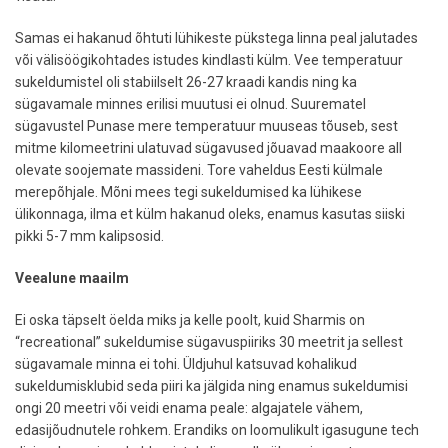
Samas ei hakanud õhtuti lühikeste pükstega linna peal jalutades
või välisöögikohtades istudes kindlasti külm. Vee temperatuur
sukeldumistel oli stabiilselt 26-27 kraadi kandis ning ka
sügavamale minnes erilisi muutusi ei olnud. Suurematel
sügavustel Punase mere temperatuur muuseas tõuseb, sest
mitme kilomeetrini ulatuvad sügavused jõuavad maakoore all
olevate soojemate massideni. Tore vaheldus Eesti külmale
merepõhjale. Mõni mees tegi sukeldumised ka lühikese
ülikonnaga, ilma et külm hakanud oleks, enamus kasutas siiski
pikki 5-7 mm kalipsosid.
Veealune maailm
Ei oska täpselt öelda miks ja kelle poolt, kuid Sharmis on
“recreational” sukeldumise sügavuspiiriks 30 meetrit ja sellest
sügavamale minna ei tohi. Üldjuhul katsuvad kohalikud
sukeldumisklubid seda piiri ka jälgida ning enamus sukeldumisi
ongi 20 meetri või veidi enama peale: algajatele vähem,
edasijõudnutele rohkem. Erandiks on loomulikult igasugune tech