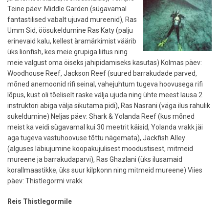
Teine päev: Middle Garden (sügavamal
fantastilised vabalt ujuvad mureenid), Ras
Umm Sid, öösukeldumine Ras Katy (palju
erinevaid kalu, kellest äramärkimist väärib
üks lionfish, kes meie grupiga liitus ning
meie valgust oma öiseks jahipidamiseks kasutas) Kolmas päev:
Woodhouse Reef, Jackson Reef (suured barrakudade parved,
mõned anemoonid rifi seinal, vahejuhtum tugeva hoovusega rifi
lõpus, kust oli tõeliselt raske välja ujuda ning ühte meest lausa 2
instruktori abiga välja sikutama pidi), Ras Nasrani (väga ilus rahulik
sukeldumine) Neljas päev: Shark & Yolanda Reef (kus mõned
meist ka veidi sügavamal kui 30 meetrit käisid, Yolanda vrakk jäi
aga tugeva vastuhoovuse tõttu nägemata), Jackfish Alley
(alguses läbiujumine koopakujulisest moodustisest, mitmeid
mureene ja barrakudaparvi), Ras Ghazlani (üks ilusamaid
korallmaastikke, üks suur kilpkonn ning mitmeid mureene) Viies
päev: Thistlegormi vrakk
Reis Thistlegormile