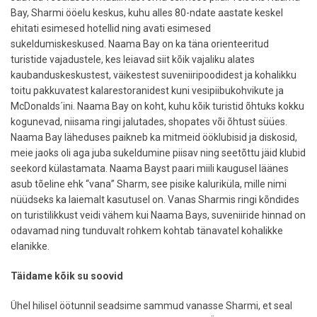
Bay, Sharmi ööelu keskus, kuhu alles 80-ndate aastate keskel
ehitati esimesed hotellid ning avati esimesed
sukeldumiskeskused. Naama Bay on ka täna orienteeritud
turistide vajadustele, kes leiavad siit kõik vajaliku alates
kaubanduskeskustest, väikestest suveniiripoodidest ja kohalikku
toitu pakkuvatest kalarestoranidest kuni vesipiibukohvikute ja
McDonalds´ini. Naama Bay on koht, kuhu kõik turistid õhtuks kokku
kogunevad, niisama ringi jalutades, shopates või õhtust süües.
Naama Bay läheduses paikneb ka mitmeid ööklubisid ja diskosid,
meie jaoks oli aga juba sukeldumine piisav ning seetõttu jäid klubid
seekord külastamata. Naama Bayst paari miili kaugusel läänes
asub tõeline ehk “vana” Sharm, see pisike kaluriküla, mille nimi
nüüdseks ka laiemalt kasutusel on. Vanas Sharmis ringi kõndides
on turistilikkust veidi vähem kui Naama Bays, suveniiride hinnad on
odavamad ning tunduvalt rohkem kohtab tänavatel kohalikke
elanikke.
Täidame kõik su soovid
Ühel hilisel öötunnil seadsime sammud vanasse Sharmi, et seal