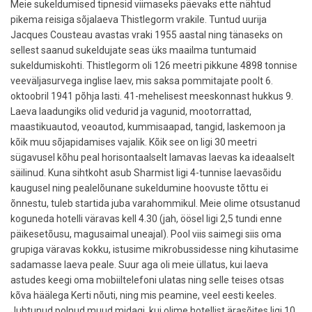
Meie sukeldumised tipnesid viimaseks päevaks ette nähtud
pikema reisiga sõjalaeva Thistlegorm vrakile. Tuntud uurija
Jacques Cousteau avastas vraki 1955 aastal ning tänaseks on
sellest saanud sukeldujate seas üks maailma tuntumaid
sukeldumiskohti. Thistlegorm oli 126 meetri pikkune 4898 tonnise
veeväljasurvega inglise laev, mis saksa pommitajate poolt 6.
oktoobril 1941 põhja lasti. 41-mehelisest meeskonnast hukkus 9.
Laeva laadungiks olid vedurid ja vagunid, mootorrattad,
maastikuautod, veoautod, kummisaapad, tangid, laskemoon ja
kõik muu sõjapidamises vajalik. Kõik see on ligi 30 meetri
sügavusel kõhu peal horisontaalselt lamavas laevas ka ideaalselt
säilinud. Kuna sihtkoht asub Sharmist ligi 4-tunnise laevasõidu
kaugusel ning pealelõunane sukeldumine hoovuste tõttu ei
õnnestu, tuleb startida juba varahommikul. Meie olime otsustanud
koguneda hotelli väravas kell 4.30 (jah, öösel ligi 2,5 tundi enne
päikesetõusu, magusaimal uneajal). Pool viis saimegi siis oma
grupiga väravas kokku, istusime mikrobussidesse ning kihutasime
sadamasse laeva peale. Suur aga oli meie üllatus, kui laeva
astudes keegi oma mobiiltelefoni ulatas ning selle teises otsas
kõva häälega Kerti nõuti, ning mis peamine, veel eesti keeles.
Juhtunud polnud muud midagi, kui olime hotellist ärasõites ligi 10