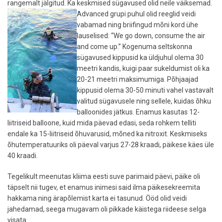
rangemalt jälgitud. Ka keskmised sügavused olid neile väiksemad.
Advanced grupi puhul olid reeglid veidi
vabamad ning briifingud mõni kord ühe
lauselised: “We go down, consume the air
and come up.” Kogenuma seltskonna
sügavused kippusid ka üldjuhul olema 30
meetri kandis, kuigi paar sukeldumist oli ka
20-21 meetri maksimumiga. Põhjaajad
kippusid olema 30-50 minuti vahel vastavalt
valitud sügavusele ning sellele, kuidas õhku
balloonides jätkus. Enamus kasutas 12-
liitriseid balloone, kuid mida päevad edasi, seda rohkem telliti
endale ka 15-liitriseid õhuvarusid, mõned ka nitroxit. Keskmiseks
õhutemperatuuriks oli päeval varjus 27-28 kraadi, päikese käes üle
40 kraadi.
Tegelikult meenutas kliima eesti suve parimaid päevi, päike oli
täpselt nii tugev, et enamus inimesi said ilma päikesekreemita
hakkama ning ärapõlemist karta ei tasunud. Ööd olid veidi
jahedamad, seega mugavam oli pikkade käistega riideese selga
visata.