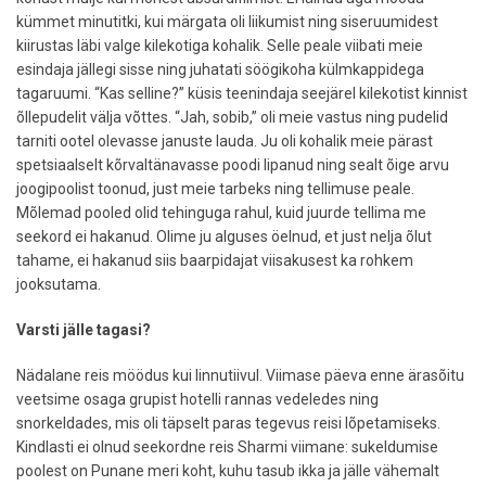
kümmet minutitki, kui märgata oli liikumist ning siseruumidest
kiirustas läbi valge kilekotiga kohalik. Selle peale viibati meie
esindaja jällegi sisse ning juhatati söögikoha külmkappidega
tagaruumi. “Kas selline?” küsis teenindaja seejärel kilekotist kinnist
õllepudelit välja võttes. “Jah, sobib,” oli meie vastus ning pudelid
tarniti ootel olevasse januste lauda. Ju oli kohalik meie pärast
spetsiaalselt kõrvaltänavasse poodi lipanud ning sealt õige arvu
joogipoolist toonud, just meie tarbeks ning tellimuse peale.
Mõlemad pooled olid tehinguga rahul, kuid juurde tellima me
seekord ei hakanud. Olime ju alguses öelnud, et just nelja õlut
tahame, ei hakanud siis baarpidajat viisakusest ka rohkem
jooksutama.
Varsti jälle tagasi?
Nädalane reis möödus kui linnutiivul. Viimase päeva enne ärasõitu
veetsime osaga grupist hotelli rannas vedeledes ning
snorkeldades, mis oli täpselt paras tegevus reisi lõpetamiseks.
Kindlasti ei olnud seekordne reis Sharmi viimane: sukeldumise
poolest on Punane meri koht, kuhu tasub ikka ja jälle vähemalt