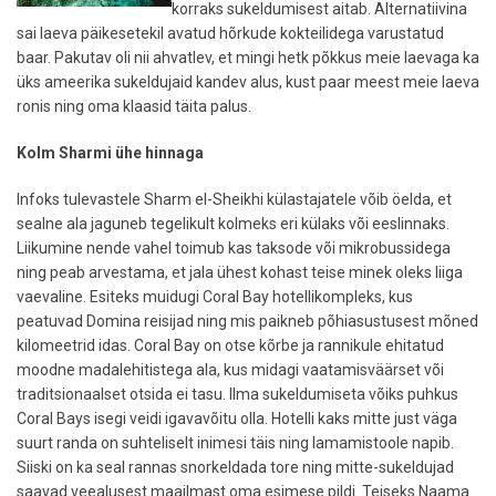
korraks sukeldumisest aitab. Alternatiivina
sai laeva päikesetekil avatud hõrkude kokteilidega varustatud
baar. Pakutav oli nii ahvatlev, et mingi hetk põkkus meie laevaga ka
üks ameerika sukeldujaid kandev alus, kust paar meest meie laeva
ronis ning oma klaasid täita palus.
Kolm Sharmi ühe hinnaga
Infoks tulevastele Sharm el-Sheikhi külastajatele võib öelda, et
sealne ala jaguneb tegelikult kolmeks eri külaks või eeslinnaks.
Liikumine nende vahel toimub kas taksode või mikrobussidega
ning peab arvestama, et jala ühest kohast teise minek oleks liiga
vaevaline. Esiteks muidugi Coral Bay hotellikompleks, kus
peatuvad Domina reisijad ning mis paikneb põhiasustusest mõned
kilomeetrid idas. Coral Bay on otse kõrbe ja rannikule ehitatud
moodne madalehitistega ala, kus midagi vaatamisväärset või
traditsionaalset otsida ei tasu. Ilma sukeldumiseta võiks puhkus
Coral Bays isegi veidi igavavõitu olla. Hotelli kaks mitte just väga
suurt randa on suhteliselt inimesi täis ning lamamistoole napib.
Siiski on ka seal rannas snorkeldada tore ning mitte-sukeldujad
saavad veealusest maailmast oma esimese pildi. Teiseks Naama