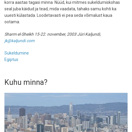
korra aastas tagasi minna. Nüüd, kui mitmes sukeldumiskohas
seal juba käidud ja tead, mida vaadata, tahaks samu kohti ka
uuesti külastada. Loodetavasti ei pea seda võimalust kaua
ootama.
Sharm el-Sheikh 15-22. november, 2003 Jüri Kaljundi,
jk@kaljundi.com
Sukeldumine
Egiptus
Kuhu minna?