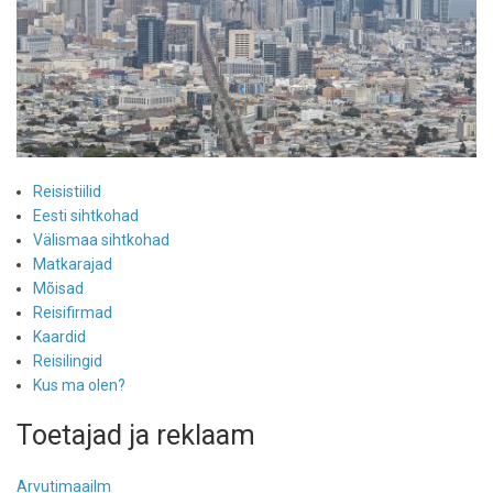
Reisistiilid
Eesti sihtkohad
Välismaa sihtkohad
Matkarajad
Mõisad
Reisifirmad
Kaardid
Reisilingid
Kus ma olen?
Toetajad ja reklaam
Arvutimaailm