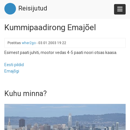
Liigu
Reisijutud
edasi
põhisisu
juurde
Kummipaadirong Emajõel
Postitas
wher2go
-
03.01.2003 19:22
Esimest paati juhiti, mootor vedas 4-5 paati noori otsas kaasa.
Eesti pildid
Emajõgi
Kuhu minna?