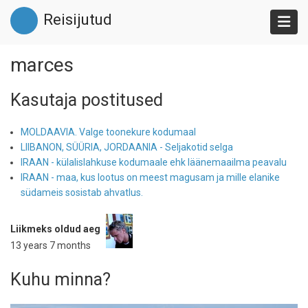
Liigu
Reisijutud
edasi
põhisisu
juurde
marces
Kasutaja postitused
MOLDAAVIA. Valge toonekure kodumaal
LIIBANON, SÜÜRIA, JORDAANIA - Seljakotid selga
IRAAN - külalislahkuse kodumaale ehk läänemaailma peavalu
IRAAN - maa, kus lootus on meest magusam ja mille elanike
südameis sosistab ahvatlus.
Liikmeks oldud aeg
13 years 7 months
Kuhu minna?