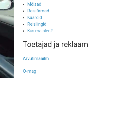
Mõisad
Reisifirmad
Kaardid
Reisilingid
Kus ma olen?
Toetajad ja reklaam
Arvutimaailm
O-mag