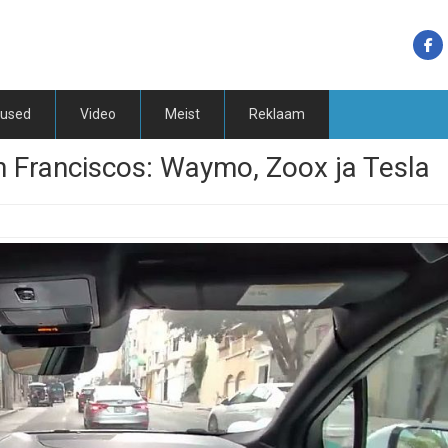
tused
Video
Meist
Reklaam
n Franciscos: Waymo, Zoox ja Tesla