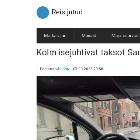
Liigu
edasi
Reisijutud
põhisisu
juurde
Matkarajad
Mõisad
Majutusarvus
Kolm isejuhtivat taksot Sa
Postitas
wher2go
-
07.03.2026 23:58