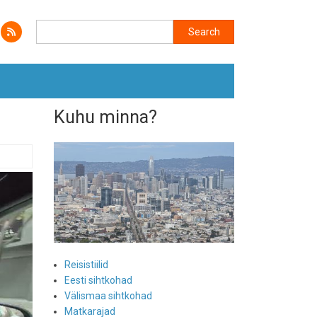
Search
Search
Kuhu minna?
Reisistiilid
Eesti sihtkohad
Välismaa sihtkohad
Matkarajad