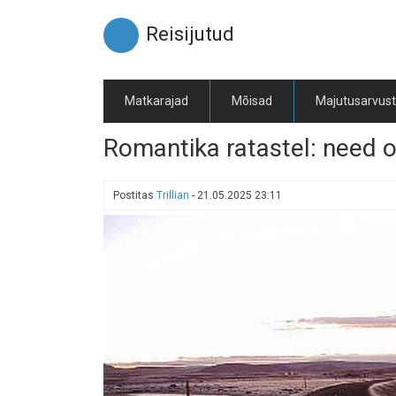
Liigu
edasi
Reisijutud
põhisisu
juurde
Matkarajad
Mõisad
Majutusarvus
Romantika ratastel: need 
Postitas
Trillian
-
21.05.2025 23:11