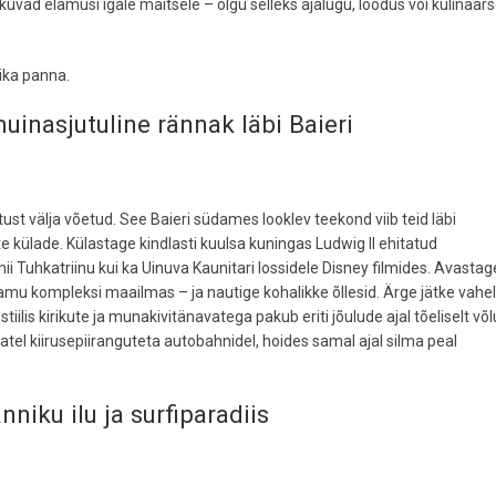
pakuvad elamusi igale maitsele – olgu selleks ajalugu, loodus või kulinaar
ika panna.
inasjutuline rännak läbi Baieri
t välja võetud. See Baieri südames looklev teekond viib teid läbi
e külade. Külastage kindlasti kuulsa kuningas Ludwig II ehitatud
ii Tuhkatriinu kui ka Uinuva Kaunitari lossidele Disney filmides. Avastag
amu kompleksi maailmas – ja nautige kohalikke õllesid. Ärge jätke vahe
ilis kirikute ja munakivitänavatega pakub eriti jõulude ajal tõeliselt võ
l kiirusepiiranguteta autobahnidel, hoides samal ajal silma peal
nniku ilu ja surfiparadiis