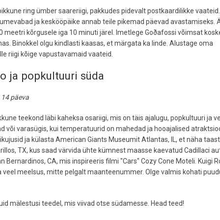
ikkune ring ümber saareriigi, pakkudes pidevalt postkaardilikke vaateid
d on lumevabad ja keskööpäike annab teile pikemad päevad avastamiseks. 
 40 meetri kõrgusele iga 10 minuti järel. Imetlege Goðafossi võimsat kosk
nnas. Binokkel olgu kindlasti kaasas, et märgata ka linde. Alustage oma
lle riigi kõige vapustavamaid vaateid.
o ja popkultuuri süda
: 14 päeva
e teekond läbi kaheksa osariigi, mis on täis ajalugu, popkultuuri ja ve
ad või varasügis, kui temperatuurid on mahedad ja hooajalised atraktsio
mikujusid ja külasta American Giants Museumit Atlantas, IL, et näha taas
rillos, TX, kus saad värvida ühte kümnest maasse kaevatud Cadillaci au
 Bernardinos, CA, mis inspireeris filmi "Cars" Cozy Cone Moteli. Kuigi 
kka veel meelsus, mitte pelgalt maanteenummer. Olge valmis kohati puu
uid mälestusi teedel, mis viivad otse südamesse. Head teed!