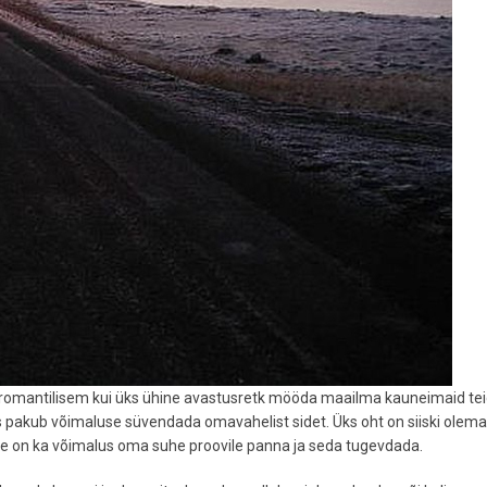
s romantilisem kui üks ühine avastusretk mööda maailma kauneimaid tei
s pakub võimaluse süvendada omavahelist sidet. Üks oht on siiski olemas:
 see on ka võimalus oma suhe proovile panna ja seda tugevdada.