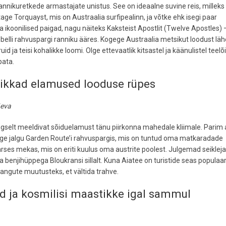
rannikuretkede armastajate unistus. See on ideaalne suvine reis, milleks
ge Torquayst, mis on Austraalia surfipealinn, ja võtke ehk isegi paar
a ikoonilised paigad, nagu näiteks Kaksteist Apostlit (Twelve Apostles) 
belli rahvuspargi ranniku ääres. Kogege Austraalia metsikut loodust läh
d ja teisi kohalikke loomi. Olge ettevaatlik kitsastel ja käänulistel teelõ
pata.
srikkad elamused looduse rüpes
äeva
ngselt meeldivat sõiduelamust tänu piirkonna mahedale kliimale. Parim
utage jalgu Garden Route’i rahvuspargis, mis on tuntud oma matkaradade
rses mekas, mis on eriti kuulus oma austrite poolest. Julgemad seiklej
enjihüppega Bloukransi sillalt. Kuna Aiatee on turistide seas populaa
rangute muutusteks, et vältida trahve.
id ja kosmilisi maastikke igal sammul