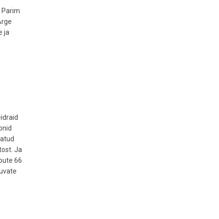
. Parim
Ärge
e ja
idraid
onid
tatud
tost. Ja
Route 66
duvate