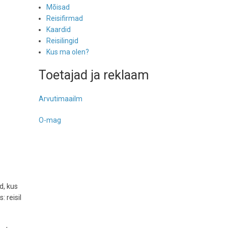
Mõisad
Reisifirmad
Kaardid
Reisilingid
Kus ma olen?
Toetajad ja reklaam
Arvutimaailm
O-mag
d, kus
 reisil