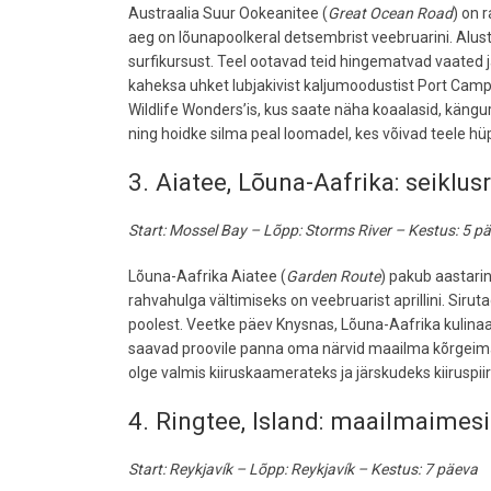
Austraalia Suur Ookeanitee (
Great Ocean Road
) on 
aeg on lõunapoolkeral detsembrist veebruarini. Alusta
surfikursust. Teel ootavad teid hingematvad vaated j
kaheksa uhket lubjakivist kaljumoodustist Port Camp
Wildlife Wonders’is, kus saate näha koaalasid, kängurui
ning hoidke silma peal loomadel, kes võivad teele hü
3. Aiatee, Lõuna-Aafrika: seiklu
Start: Mossel Bay – Lõpp: Storms River – Kestus: 5 p
Lõuna-Aafrika Aiatee (
Garden Route
) pakub aastari
rahvahulga vältimiseks on veebruarist aprillini. Sir
poolest. Veetke päev Knysnas, Lõuna-Aafrika kulinaa
saavad proovile panna oma närvid maailma kõrgeima b
olge valmis kiiruskaamerateks ja järskudeks kiiruspii
4. Ringtee, Island: maailmaimes
Start: Reykjavík – Lõpp: Reykjavík – Kestus: 7 päeva