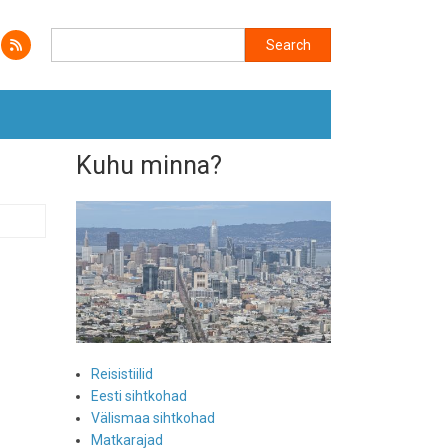
Search
Search
Kuhu minna?
Reisistiilid
Eesti sihtkohad
Välismaa sihtkohad
Matkarajad