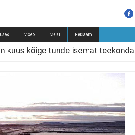
tused
Video
Meist
Reklaam
on kuus kõige tundelisemat teekonda