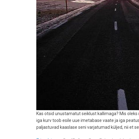
Kas otsid unustamatut seiklust kallimaga? Mis olek
iga kurv toob esile uue imetabase vaate ja iga peatu
paljastuvad kaaslase seni varjatumad küljed, nii et