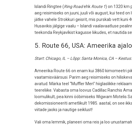
Islandi Ringtee (
Ring Road
ehk
Route 1
) on 1320 km p
aeg reisimiseks on juuni, juuli või august, kui tee
jätke vahele Strokkuri geisrit, mis purskab vett kuni
Husavikis jälgige vaalu – Islandi vaalavaatluse peali
teekonda Reykjavíkist kagusse liikudes, et nautida se
5. Route 66, USA: Ameerika ajalo
Start: Chicago, IL – Lõpp: Santa Monica, CA – Kestus
Ameerika Route 66 on enam kui 3860 kimomeetri pikkun
vaatamisväärsusi. Parim aeg reisimiseks on hiliskev
avatud. Märka teel “Muffler Men” hiiglaslikke reklaa
teereliike. Vabasta oma loovus Cadillac Ranchis Ama
loomulikult, pea kinni ööbimiseks Wigwam Motelis San
dekomissioneeriti ametlikult 1985. aastal, on see i
viitade jaoks ja nautige seiklust!
Vali oma lemmik, planeeri oma reis ja loo unustamat