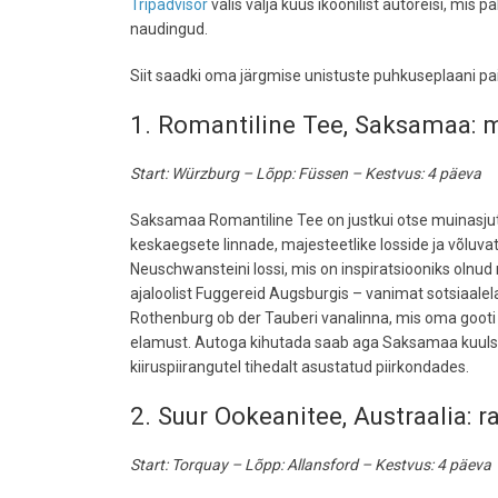
Tripadvisor
valis välja kuus ikoonilist autoreisi, mis 
naudingud.
Siit saadki oma järgmise unistuste puhkuseplaani pa
1. Romantiline Tee, Saksamaa: mu
Start: Würzburg – Lõpp: Füssen – Kestvus: 4 päeva
Saksamaa Romantiline Tee on justkui otse muinasjutus
keskaegsete linnade, majesteetlike losside ja võluvat
Neuschwansteini lossi, mis on inspiratsiooniks olnud n
ajaloolist Fuggereid Augsburgis – vanimat sotsiaalel
Rothenburg ob der Tauberi vanalinna, mis oma gooti sti
elamust. Autoga kihutada saab aga Saksamaa kuulsate
kiiruspiirangutel tihedalt asustatud piirkondades.
2. Suur Ookeanitee, Austraalia: ra
Start: Torquay – Lõpp: Allansford – Kestvus: 4 päeva