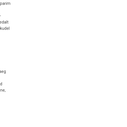
 parim
–
edalt
ikudel
 aeg
ad
rne,