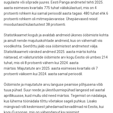
sugulaste või sõprade juures. Eesti Panga andmetel tehti 2025.
aasta esimeses kvartalis 775 tuhat väliskülastust, mis on 4
protsenti rohkem kui samal perioodil aasta tagasi. 480 tuhat ehk 6
protsenti rohkem oli mitmepäevareise. Ühepäevased reisid
moodustasid külastustest 38 protsenti.
Statistikaamet kogub ja avaldab andmeid üksnes ööbimiste kohta
ja ainult nende majutuskohtade andmeid, kus on vähemalt viis
voodikohta. Seetõttu jääb osa ööbimistest andmetest välja.
Statistikaameti värsked andmed 2025. aasta märtsi kohta
näitavad, et välisturistide ööbimiste arv kogu Eestis oli umbes 214
tuhat, mis oli 8 protsenti vähem kui 2024. aasta
märtsis. Majutatute arv 2025. aasta esimeses kvartalis oli 7
protsenti väiksem kui 2024. aasta samal perioodil.
Ööbimiste ja majutatute arvu languse peamise põhjusena võib
tuua pühad. Suur reede ja ülestõusmispühad langesid sel aastal
aprillikuusse, kuid mullu olid need märtsis. Tegemist on nädalaga,
kus lühema töönädala tõttu võetakse sageli puhkus. Lisaks
mängivad rolli keskmisest jahedamad kevadilmad nii Eestis, kui
kogu Euroopas, mis on vähendanud ka reisimist.