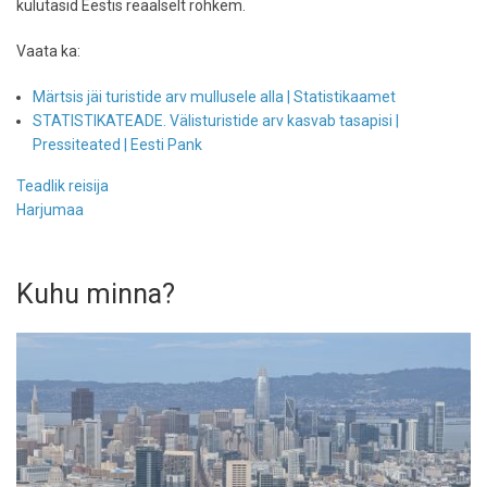
kulutasid Eestis reaalselt rohkem.
Vaata ka:
Märtsis jäi turistide arv mullusele alla | Statistikaamet
STATISTIKATEADE. Välisturistide arv kasvab tasapisi |
Pressiteated | Eesti Pank
Teadlik reisija
Harjumaa
Kuhu minna?