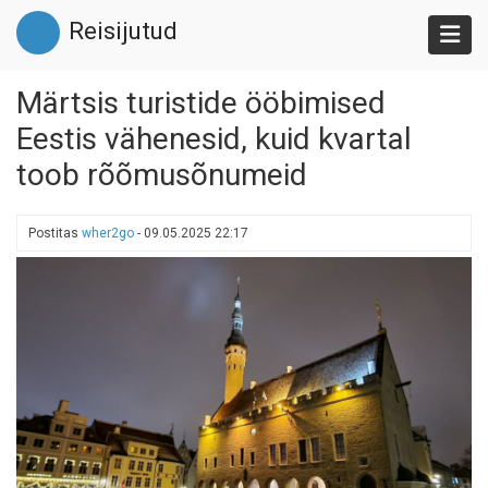
Liigu
Reisijutud
edasi
põhisisu
juurde
Märtsis turistide ööbimised
Eestis vähenesid, kuid kvartal
toob rõõmusõnumeid
Postitas
wher2go
-
09.05.2025 22:17