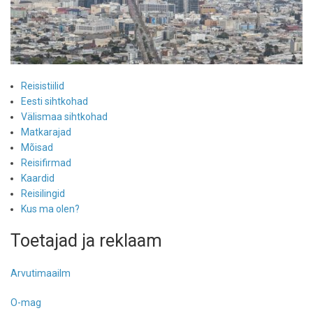
Reisistiilid
Eesti sihtkohad
Välismaa sihtkohad
Matkarajad
Mõisad
Reisifirmad
Kaardid
Reisilingid
Kus ma olen?
Toetajad ja reklaam
Arvutimaailm
O-mag