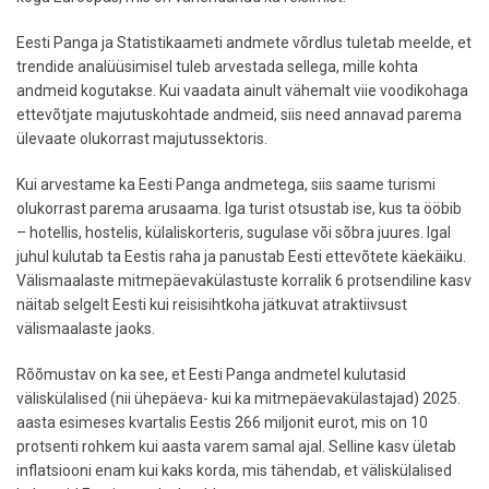
Eesti Panga ja Statistikaameti andmete võrdlus tuletab meelde, et
trendide analüüsimisel tuleb arvestada sellega, mille kohta
andmeid kogutakse. Kui vaadata ainult vähemalt viie voodikohaga
ettevõtjate majutuskohtade andmeid, siis need annavad parema
ülevaate olukorrast majutussektoris.
Kui arvestame ka Eesti Panga andmetega, siis saame turismi
olukorrast parema arusaama. Iga turist otsustab ise, kus ta ööbib
– hotellis, hostelis, külaliskorteris, sugulase või sõbra juures. Igal
juhul kulutab ta Eestis raha ja panustab Eesti ettevõtete käekäiku.
Välismaalaste mitmepäevakülastuste korralik 6 protsendiline kasv
näitab selgelt Eesti kui reisisihtkoha jätkuvat atraktiivsust
välismaalaste jaoks.
Rõõmustav on ka see, et Eesti Panga andmetel kulutasid
väliskülalised (nii ühepäeva- kui ka mitmepäevakülastajad) 2025.
aasta esimeses kvartalis Eestis 266 miljonit eurot, mis on 10
protsenti rohkem kui aasta varem samal ajal. Selline kasv ületab
inflatsiooni enam kui kaks korda, mis tähendab, et väliskülalised