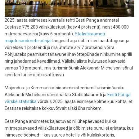
2025. aasta esimeses kvartalis tehti Eesti Panga andmetel
Eestisse 775 208 väliskülastust (kasv 4 protsenti), neist 480 000
mitmepäevareisi (kasv 6 protsenti).
Statistikaameti
majutusandmete põhjal
langesid aga ööbimised aastatagusega
võrreldes 1 protsendi ja majutatute arv 7 protsendi võrra.
Põhjusteks peamiselt tänavune lihavõttepühade nihkumine aprilli
ning jahedamad kevadilmad. Väliskülaliste kulutused kasvasid
samas 10 protsenti, mis turisminõunik Aleksandr Michelsoni sõnul
kinnitab turismi jätkuvat kasvu.
Majandus- ja Kommunikatsiooniministeeriumi turisminõuniku
Aleksandr Michelsoni sõnul näitab Statistikaameti ja
Eesti Panga
värske statistika
võrdlus 2025. aasta esimese kolme kuu kohta, et
Eestisse reisitakse kokkuvõtvalt siiski üha rohkem.
Eesti Panga andmetes kajastuvad nii ühepäevased kui ka
mitmepäevased väliskülastused ja ööbimiste puhul ei eristata, kus
inimesed ööbivad – kas suures hotellis või külaliskorteris,