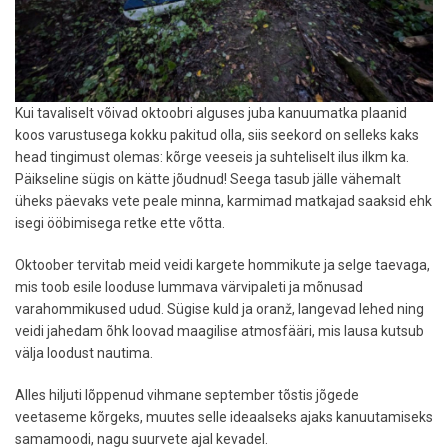
Kui tavaliselt võivad oktoobri alguses juba kanuumatka plaanid
koos varustusega kokku pakitud olla, siis seekord on selleks kaks
head tingimust olemas: kõrge veeseis ja suhteliselt ilus ilkm ka.
Päikseline sügis on kätte jõudnud! Seega tasub jälle vähemalt
üheks päevaks vete peale minna, karmimad matkajad saaksid ehk
isegi ööbimisega retke ette võtta.
Oktoober tervitab meid veidi kargete hommikute ja selge taevaga,
mis toob esile looduse lummava värvipaleti ja mõnusad
varahommikused udud. Sügise kuld ja oranž, langevad lehed ning
veidi jahedam õhk loovad maagilise atmosfääri, mis lausa kutsub
välja loodust nautima.
Alles hiljuti lõppenud vihmane september tõstis jõgede
veetaseme kõrgeks, muutes selle ideaalseks ajaks kanuutamiseks
samamoodi, nagu suurvete ajal kevadel.