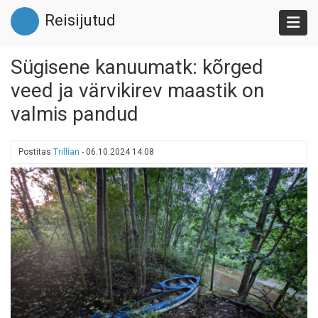
Liigu
Reisijutud
edasi
põhisisu
juurde
Sügisene kanuumatk: kõrged
veed ja värvikirev maastik on
valmis pandud
Postitas
Trillian
-
06.10.2024 14:08