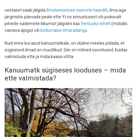
veetaset saab jälgida
Ilmateenistuse sisevete kaardilt
, ilma aga
järgmiste päevade peale ette Yr.no ennustusest või jooksvalt
pilvede-sademete liikumist jälgides kas
Ventusky lehelt
(mobiilis
vastava äpiga) või
kodumaise ilmaradariga
.
Kuid enne kui asud kanuumatkale, on oluline meeles pidada, et
sügisesed ilmad on muutlikud. Siin on mõned soovitused, kuidas
valmistuda ette ja mida kaasa võtta.
Kanuumatk sügiseses looduses – mida
ette valmistada?