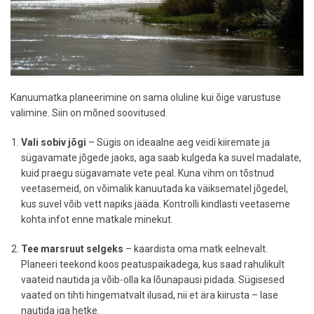
Kanuumatka planeerimine on sama oluline kui õige varustuse
valimine. Siin on mõned soovitused.
Vali sobiv jõgi
– Sügis on ideaalne aeg veidi kiiremate ja
sügavamate jõgede jaoks, aga saab kulgeda ka suvel madalate,
kuid praegu sügavamate vete peal. Kuna vihm on tõstnud
veetasemeid, on võimalik kanuutada ka väiksematel jõgedel,
kus suvel võib vett napiks jääda. Kontrolli kindlasti veetaseme
kohta infot enne matkale minekut.
Tee marsruut selgeks
– kaardista oma matk eelnevalt.
Planeeri teekond koos peatuspaikadega, kus saad rahulikult
vaateid nautida ja võib-olla ka lõunapausi pidada. Sügisesed
vaated on tihti hingematvalt ilusad, nii et ära kiirusta – lase
nautida iga hetke.