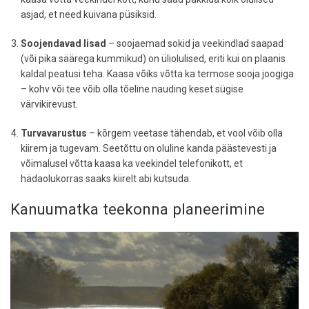
asjad, et need kuivana püsiksid.
Soojendavad lisad
– soojaemad sokid ja veekindlad saapad
(või pika säärega kummikud) on üliolulised, eriti kui on plaanis
kaldal peatusi teha. Kaasa võiks võtta ka termose sooja joogiga
– kohv või tee võib olla tõeline nauding keset sügise
värvikirevust.
Turvavarustus
– kõrgem veetase tähendab, et vool võib olla
kiirem ja tugevam. Seetõttu on oluline kanda päästevesti ja
võimalusel võtta kaasa ka veekindel telefonikott, et
hädaolukorras saaks kiirelt abi kutsuda.
Kanuumatka teekonna planeerimine