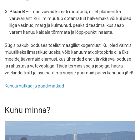
Plaan B
– ilmad võivad kiiresti muutuda, nii et planeeri ka
varuvariant. Kui ilm muutub ootamatult halvemaks või kui oled
liiga väsinud, märg ja külmunud, peaksid teadma, kus saab
varem kanuu kaldale tõmmata ja lõpp-punkti naasta.
Sügis pakub looduses tõelist maagilist kogemust. Kui oled valmis
muutlikeks ilmastikuoludeks, võib kanuumatk oktoobris olla üks
meeldejäävamaid elamusi, kus ühendad end värvikireva looduse
ja rahustava vetevooluga. Täida termos sooja joogiga, haara
veekindel kott ja asu nautima sügise parimaid päevi kanuuga jõel!
Kanuumatkad ja paadimatkad
Kuhu minna?