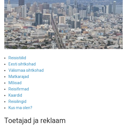
Reisistiilid
Eesti sihtkohad
Välismaa sihtkohad
Matkarajad
Mõisad
Reisifirmad
Kaardid
Reisilingid
Kus ma olen?
Toetajad ja reklaam