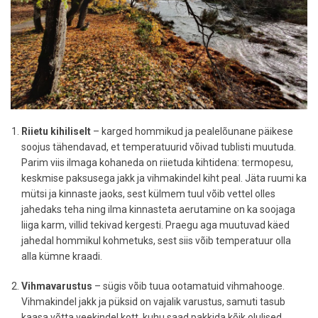
Riietu kihiliselt
– karged hommikud ja pealelõunane päikese
soojus tähendavad, et temperatuurid võivad tublisti muutuda.
Parim viis ilmaga kohaneda on riietuda kihtidena: termopesu,
keskmise paksusega jakk ja vihmakindel kiht peal. Jäta ruumi ka
mütsi ja kinnaste jaoks, sest külmem tuul võib vettel olles
jahedaks teha ning ilma kinnasteta aerutamine on ka soojaga
liiga karm, villid tekivad kergesti. Praegu aga muutuvad käed
jahedal hommikul kohmetuks, sest siis võib temperatuur olla
alla kümne kraadi.
Vihmavarustus
– sügis võib tuua ootamatuid vihmahooge.
Vihmakindel jakk ja püksid on vajalik varustus, samuti tasub
kaasa võtta veekindel kott, kuhu saad pakkida kõik olulised