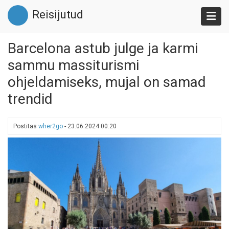
Liigu
Reisijutud
edasi
põhisisu
juurde
Barcelona astub julge ja karmi
sammu massiturismi
ohjeldamiseks, mujal on samad
trendid
Postitas
wher2go
-
23.06.2024 00:20