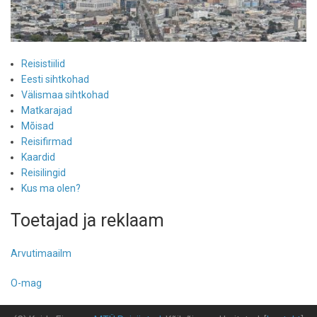
Reisistiilid
Eesti sihtkohad
Välismaa sihtkohad
Matkarajad
Mõisad
Reisifirmad
Kaardid
Reisilingid
Kus ma olen?
Toetajad ja reklaam
Arvutimaailm
O-mag