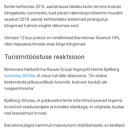
Berliin kehtestas 2016. aastal lausa täieliku keelu tervete kodude
lühiajaliseks üürimiseks, kuid pärast rakendusprobleeme muudeti
seadust 2018. aastal, kehtestades leebemad piirangud ja
kõrgemad trahvid reeglite rikkumise eest.
Viimase 12 kuu jooksul on rendihinnad Barcelonas tõusnud 14%,
olles Hispaania linnade seas kõige kõrgemad.
Turismitööstuse reaktsioon
Kinnisvara haldusfirma Awaze Groupi tegevjuht Henrik Kjellberg
tunnistas Skiftile
, et otsus tuli talle üllatusena: "On oluline
keskenduda jätkusuutlikule turismile, kuid see tundub üle
reageerimisena."
Kjellberg rõhutas, et puhkusekorterite ettevõtted peavad tegema
koostööd seadusandjate ja kohalike elanikega, et selgitada, kuidas
nad lisaväärtust loovad.
Barcelona julged sammud massiturismi ohjeldamiseks on kindlasti