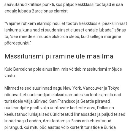
saavutanud kriitilise punkti, kus paljud keskklassi töötajad ei saa
endale lubada Barcelonas elamist.
"Vajame rohkem elamispindu, et töötav keskklass ei peaks linnast
lahkuma, kuna nad ei suuda siinset eluaset endale lubada," sõnas
ta, "see meede ei muuda olukorda üleöö, kuid sellega märgime
pöördepunkti."
Massiturismi piiramine üle maailma
Kuid Barcelona pole ainus linn, mis võitleb massiturismi mõjude
vastu.
Mitmed teised suurlinnad nagu New York, Vancouver ja Tokyo
nõuavad, et üürileandjad elaksid samades korterites, mida nad
turistidele välja üürivad. San Francisco ja Seattle piiravad
üürileandjate poolt välja üüritavate korterite arvu, Dallas on
keelustanud lühiajalised üürid teatud linnaosades ja paljud teised
linnad nagu London, Amsterdam ja Pariis on kehtestanud
piirangud, kui mitu ööd aastas võib korterit turistidele üürida.