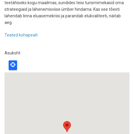
teetähiseks kogu maailmas, sundides teisi turismimekasid oma
strateegiaid ja lähenemisviise ümber hindama. Kas see tõesti
lahendab linna eluasemekriisi ja parandab elukvaliteeti, näitab
aeg.
Teated kohapealt
Asukoht