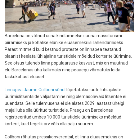
Barcelona on võtnud üsna kindlameelse suuna massiturismi
piiramiseks ja kohalike elanike eluasemekriisi lahendamiseks.
Pärast mitmeid kuid kestnud proteste on linnapea teatanud
plaanist keelata lühiajaline turistidele mõeldud korterite üürimine.
See otsus tuleneb linna populaarsuse kasvust, mis on muutnud
elu Barcelonas üha kallimaks ning peaaegu võimatuks leida
taskukohast eluaset.
Linnapea Jaume Collboni sõnul
lõpetatakse uute lühiajaliste
üürimislitsentside väljastamine ning olemasolevaid litsentse ei
uuendata. Selle tulemusena ei ole alates 2029. aastast ühelgi
majal luba olla üüritud turistidele. Praegu on Barcelonas
registreeritud umbes 10 000 turistidele üürimiseks mõeldud
korterit, kuid tegelik arv võib olla palju suurem.
Collboni rõhutas pressikonverentsil, et linna eluasemekriis on