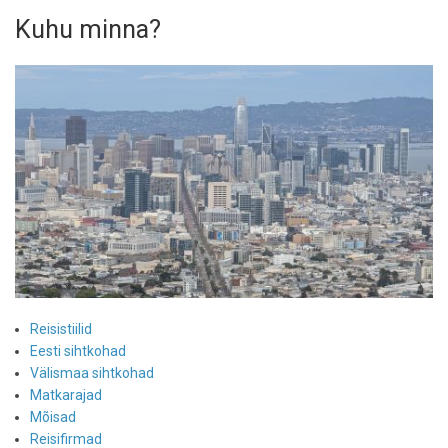
Kuhu minna?
Reisistiilid
Eesti sihtkohad
Välismaa sihtkohad
Matkarajad
Mõisad
Reisifirmad