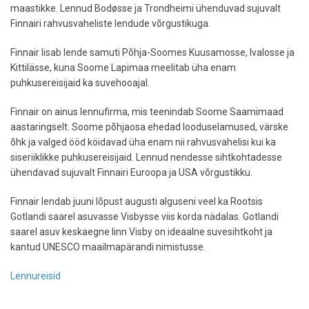
maastikke. Lennud Bodøsse ja Trondheimi ühenduvad sujuvalt
Finnairi rahvusvaheliste lendude võrgustikuga.
Finnair lisab lende samuti Põhja-Soomes Kuusamosse, Ivalosse ja
Kittilässe, kuna Soome Lapimaa meelitab üha enam
puhkusereisijaid ka suvehooajal.
Finnair on ainus lennufirma, mis teenindab Soome Saamimaad
aastaringselt. Soome põhjaosa ehedad looduselamused, värske
õhk ja valged ööd köidavad üha enam nii rahvusvahelisi kui ka
siseriiklikke puhkusereisijaid. Lennud nendesse sihtkohtadesse
ühendavad sujuvalt Finnairi Euroopa ja USA võrgustikku.
Finnair lendab juuni lõpust augusti alguseni veel ka Rootsis
Gotlandi saarel asuvasse Visbysse viis korda nädalas. Gotlandi
saarel asuv keskaegne linn Visby on ideaalne suvesihtkoht ja
kantud UNESCO maailmapärandi nimistusse.
Lennureisid