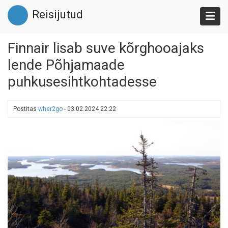
Liigu
Reisijutud
edasi
põhisisu
juurde
Finnair lisab suve kõrghooajaks
lende Põhjamaade
puhkusesihtkohtadesse
Postitas
wher2go
-
03.02.2024 22:22