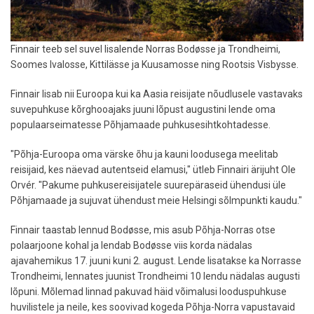
Finnair teeb sel suvel lisalende Norras Bodøsse ja Trondheimi,
Soomes Ivalosse, Kittilässe ja Kuusamosse ning Rootsis Visbysse.
Finnair lisab nii Euroopa kui ka Aasia reisijate nõudlusele vastavaks
suvepuhkuse kõrghooajaks juuni lõpust augustini lende oma
populaarseimatesse Põhjamaade puhkusesihtkohtadesse.
"Põhja-Euroopa oma värske õhu ja kauni loodusega meelitab
reisijaid, kes näevad autentseid elamusi," ütleb Finnairi ärijuht Ole
Orvér. "Pakume puhkusereisijatele suurepäraseid ühendusi üle
Põhjamaade ja sujuvat ühendust meie Helsingi sõlmpunkti kaudu."
Finnair taastab lennud Bodøsse, mis asub Põhja-Norras otse
polaarjoone kohal ja lendab Bodøsse viis korda nädalas
ajavahemikus 17. juuni kuni 2. august. Lende lisatakse ka Norrasse
Trondheimi, lennates juunist Trondheimi 10 lendu nädalas augusti
lõpuni. Mõlemad linnad pakuvad häid võimalusi looduspuhkuse
huvilistele ja neile, kes soovivad kogeda Põhja-Norra vapustavaid