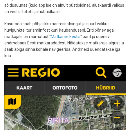
sõidusuunas (kuid äpp ise on ainult püstipidine), aluskaardi valikus
on veel ortofoto ja hübriidkaart.
Kasutada saab põhjalikku aadressotsingut ja suurt valikut
huvipunkte, turismiinfost kuni kaubanduseni. Eriti põnev aga
matkajale on raamatust "
Matkame Eestis
" pärit ja uuenev
andmebaas Eesti matkaradadest. Näidatakse matkaraja algust ja
saab äpiga sinna kohale navigeerida. Andmeid uuendatakse iga
kuu.