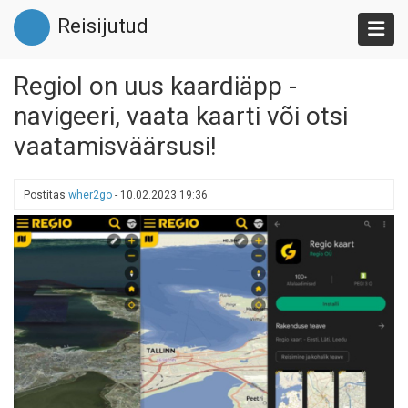
Liigu
Reisijutud
edasi
põhisisu
juurde
Regiol on uus kaardiäpp -
navigeeri, vaata kaarti või otsi
vaatamisväärsusi!
Postitas
wher2go
-
10.02.2023 19:36