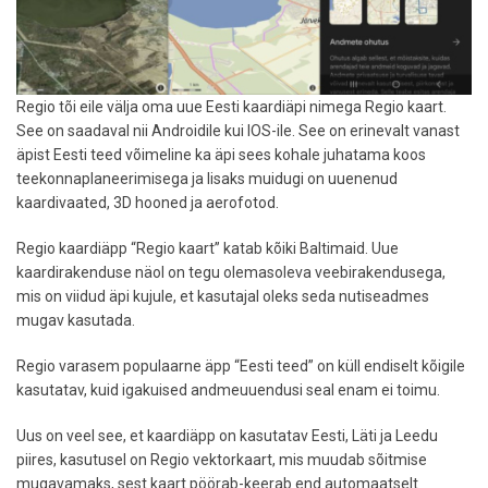
Regio tõi eile välja oma uue Eesti kaardiäpi nimega Regio kaart.
See on saadaval nii Androidile kui IOS-ile. See on erinevalt vanast
äpist Eesti teed võimeline ka äpi sees kohale juhatama koos
teekonnaplaneerimisega ja lisaks muidugi on uuenenud
kaardivaated, 3D hooned ja aerofotod.
Regio kaardiäpp “Regio kaart” katab kõiki Baltimaid. Uue
kaardirakenduse näol on tegu olemasoleva veebirakendusega,
mis on viidud äpi kujule, et kasutajal oleks seda nutiseadmes
mugav kasutada.
Regio varasem populaarne äpp “Eesti teed” on küll endiselt kõigile
kasutatav, kuid igakuised andmeuuendusi seal enam ei toimu.
Uus on veel see, et kaardiäpp on kasutatav Eesti, Läti ja Leedu
piires, kasutusel on Regio vektorkaart, mis muudab sõitmise
mugavamaks, sest kaart pöörab-keerab end automaatselt