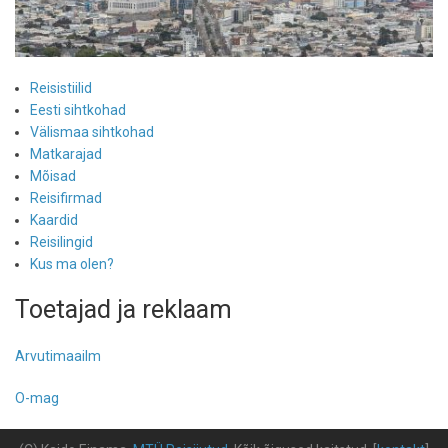
Reisistiilid
Eesti sihtkohad
Välismaa sihtkohad
Matkarajad
Mõisad
Reisifirmad
Kaardid
Reisilingid
Kus ma olen?
Toetajad ja reklaam
Arvutimaailm
O-mag