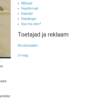
Mõisad
Reisifirmad
Kaardid
Reisilingid
Kus ma olen?
Toetajad ja reklaam
Arvutimaailm
O-mag
t
ise
isada
a kõike