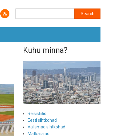
Search
Search
Kuhu minna?
Reisistiilid
Eesti sihtkohad
Välismaa sihtkohad
Matkarajad