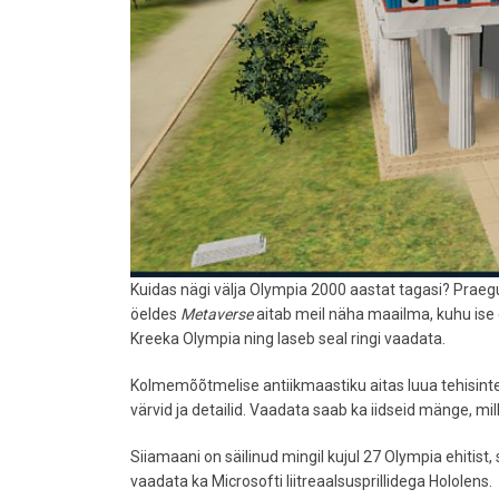
Kuidas nägi välja Olympia 2000 aastat tagasi? Praegu
öeldes
Metaverse
aitab meil näha maailma, kuhu ise 
Kreeka Olympia ning laseb seal ringi vaadata.
Kolmemõõtmelise antiikmaastiku aitas luua tehisintel
värvid ja detailid. Vaadata saab ka iidseid mänge, mil
Siiamaani on säilinud mingil kujul 27 Olympia ehitis
vaadata ka Microsofti liitreaalsusprillidega Hololens.