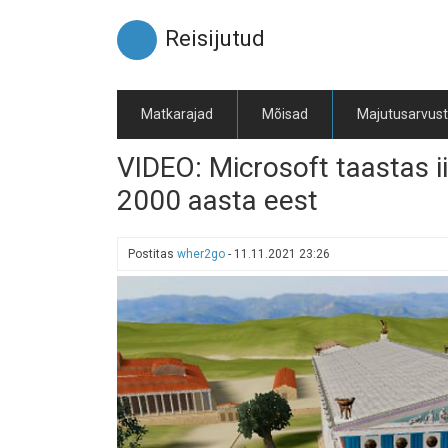
Liigu
edasi
Reisijutud
põhisisu
juurde
Matkarajad
Mõisad
Majutusarvus
VIDEO: Microsoft taastas ii
2000 aasta eest
Postitas
wher2go
-
11.11.2021 23:26