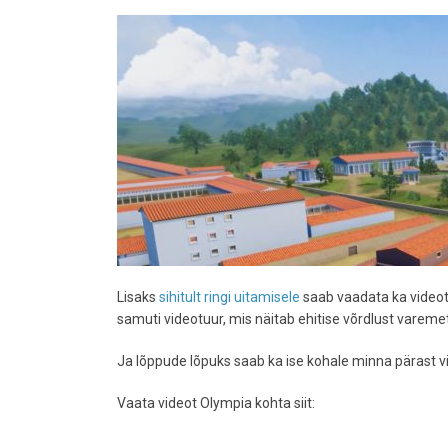
Lisaks
sihitult ringi uitamisele
saab vaadata ka videotuu
samuti videotuur, mis näitab ehitise võrdlust varemet
Ja lõppude lõpuks saab ka ise kohale minna pärast vir
Vaata videot Olympia kohta siit: