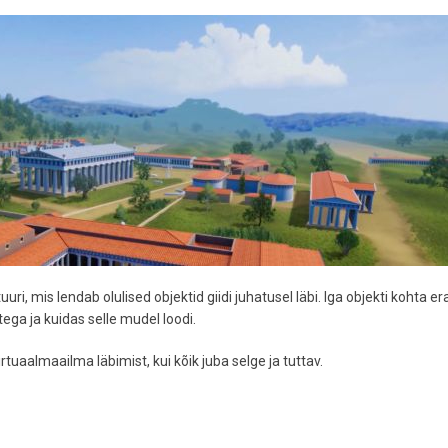
ri, mis lendab olulised objektid giidi juhatusel läbi. Iga objekti kohta er
ega ja kuidas selle mudel loodi.
tuaalmaailma läbimist, kui kõik juba selge ja tuttav.