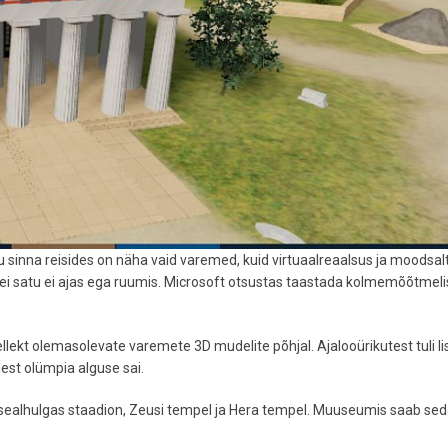
 sinna reisides on näha vaid varemed, kuid virtuaalreaalsus ja moodsal
ei satu ei ajas ega ruumis. Microsoft otsustas taastada kolmemõõtmel
lekt olemasolevate varemete 3D mudelite põhjal. Ajalooürikutest tuli l
lest olümpia alguse sai.
t, sealhulgas staadion, Zeusi tempel ja Hera tempel. Muuseumis saab sed