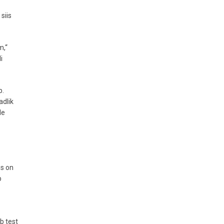
siis
m,“
i
b.
adlik
le
es on
b
b test