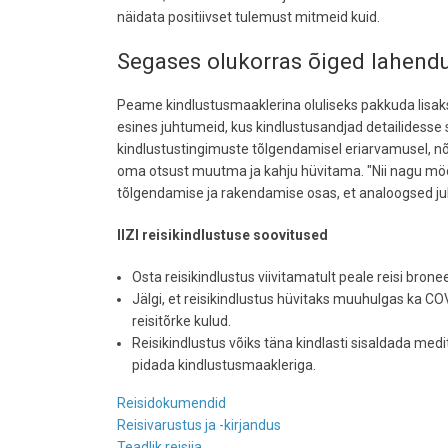
näidata positiivset tulemust mitmeid kuid.
Segases olukorras õiged lahend
Peame kindlustusmaaklerina oluliseks pakkuda lisaks p
esines juhtumeid, kus kindlustusandjad detailidesse 
kindlustustingimuste tõlgendamisel eriarvamusel, n
oma otsust muutma ja kahju hüvitama. "Nii nagu mööd
tõlgendamise ja rakendamise osas, et analoogsed juh
IIZI reisikindlustuse soovitused
Osta reisikindlustus viivitamatult peale reisi bronee
Jälgi, et reisikindlustus hüvitaks muuhulgas ka C
reisitõrke kulud.
Reisikindlustus võiks täna kindlasti sisaldada medits
pidada kindlustusmaakleriga.
Reisidokumendid
Reisivarustus ja -kirjandus
Teadlik reisija