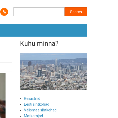
Search
Search
Kuhu minna?
Reisistiilid
Eesti sihtkohad
Välismaa sihtkohad
Matkarajad