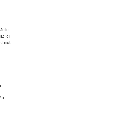
Mullu
ZI oli
ndmist
a
nõu