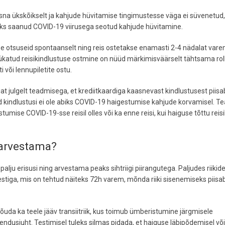
üsna ükskõikselt ja kahjude hüvitamise tingimustesse väga ei süvenetud, 
ks saanud COVID-19 viirusega seotud kahjude hüvitamine.
akse otsuseid spontaanselt ning reis ostetakse enamasti 2-4 nädalat vare
ükatud reisikindlustuse ostmine on nüüd märkimisväärselt tähtsama roll
 või lennupiletite ostu.
t julgelt teadmisega, et krediitkaardiga kaasnevast kindlustusest piisa
 kindlustusi ei ole abiks COVID-19 haigestumise kahjude korvamisel. Te
stumise COVID-19-sse reisil olles või ka enne reisi, kui haiguse tõttu reisi
 arvestama?
on palju erisusi ning arvestama peaks sihtriigi piirangutega. Paljudes riikid
testiga, mis on tehtud näiteks 72h varem, mõnda riiki sisenemiseks piisa
õuda ka teele jääv transiitriik, kus toimub ümberistumine järgmisele
arendusjuht. Testimisel tuleks silmas pidada, et haiguse läbipõdemisel või