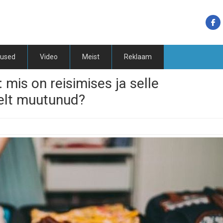
tused
Video
Meist
Reklaam
 mis on reisimises ja selle
selt muutunud?