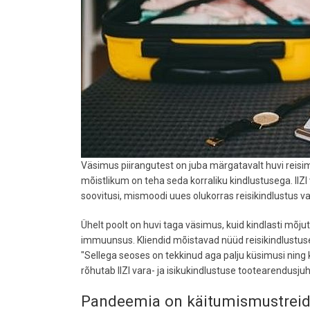
Väsimus piirangutest on juba märgatavalt huvi reisim
mõistlikum on teha seda korraliku kindlustusega. IIZ
soovitusi, mismoodi uues olukorras reisikindlustus va
Ühelt poolt on huvi taga väsimus, kuid kindlasti mõj
immuunsus. Kliendid mõistavad nüüd reisikindlustuse
"Sellega seoses on tekkinud aga palju küsimusi ning
rõhutab IIZI vara- ja isikukindlustuse tootearendusjuh
Pandeemia on käitumismustrei