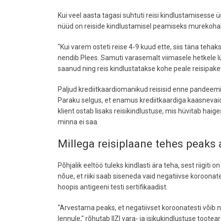
Kui veel aasta tagasi suhtuti reisi kindlustamisesse 
nüüd on reiside kindlustamisel peamiseks murekoha
"Kui varem osteti reise 4-9 kuud ette, siis täna teh
nendib Plees. Samuti varasemalt viimasele hetkele l
saanud ning reis kindlustatakse kohe peale reisipaketi
Paljud krediitkaardiomanikud reisisid enne pandeemia
Paraku selgus, et enamus krediitkaardiga kaasnevaid
klient ostab lisaks reisikindlustuse, mis hüvitab haige
minna ei saa.
Millega reisiplaane tehes peaks
Põhjalik eeltöö tuleks kindlasti ära teha, sest riigiti 
nõue, et riiki saab siseneda vaid negatiivse koroona
hoopis antigeeni testi sertifikaadist.
"Arvestama peaks, et negatiivset koroonatesti võib n
lennule," rõhutab IIZI vara- ja isikukindlustuse toote