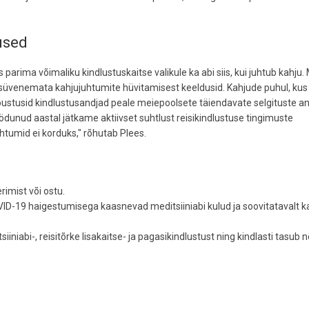
used
arima võimaliku kindlustuskaitse valikule ka abi siis, kui juhtub kahju. 
süvenemata kahjujuhtumite hüvitamisest keeldusid. Kahjude puhul, kus II
õustusid kindlustusandjad peale meiepoolsete täiendavate selgituste a
unud aastal jätkame aktiivset suhtlust reisikindlustuse tingimuste
tumid ei korduks," rõhutab Plees.
rimist või ostu.
OVID-19 haigestumisega kaasnevad meditsiiniabi kulud ja soovitatavalt k
iiniabi-, reisitõrke lisakaitse- ja pagasikindlustust ning kindlasti tasub 