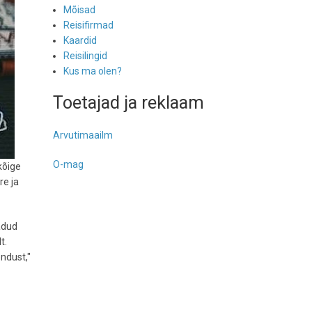
Mõisad
Reisifirmad
Kaardid
Reisilingid
Kus ma olen?
Toetajad ja reklaam
Arvutimaailm
O-mag
kõige
re ja
adud
t.
ndust,"