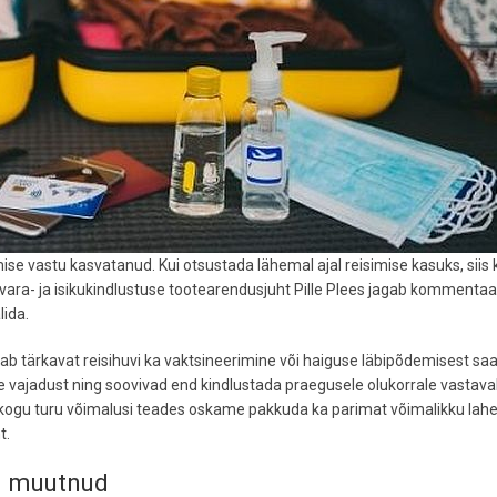
ise vastu kasvatanud. Kui otsustada lähemal ajal reisimise kasuks, siis 
I vara- ja isikukindlustuse tootearendusjuht Pille Plees jagab kommentaa
lida.
utab tärkavat reisihuvi ka vaktsineerimine või haiguse läbipõdemisest sa
 vajadust ning soovivad end kindlustada praegusele olukorrale vastaval
 kogu turu võimalusi teades oskame pakkuda ka parimat võimalikku lahe
t.
d muutnud