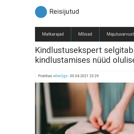
Liigu
edasi
Reisijutud
põhisisu
juurde
Matkarajad
Mõisad
Majutusarvus
Kindlustusekspert selgitab:
kindlustamises nüüd oluli
Postitas
wher2go
-
05.04.2021 23:29