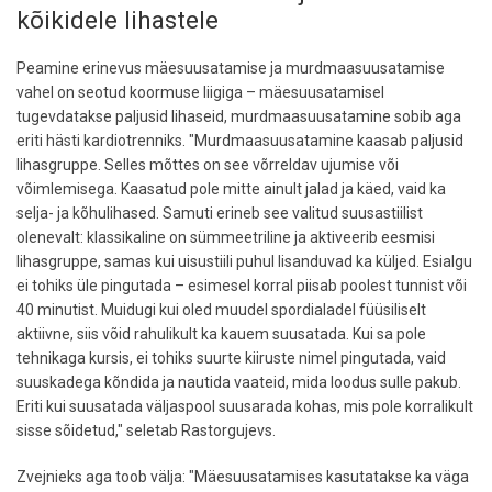
kõikidele lihastele
Peamine erinevus mäesuusatamise ja murdmaasuusatamise
vahel on seotud koormuse liigiga – mäesuusatamisel
tugevdatakse paljusid lihaseid, murdmaasuusatamine sobib aga
eriti hästi kardiotrenniks. "Murdmaasuusatamine kaasab paljusid
lihasgruppe. Selles mõttes on see võrreldav ujumise või
võimlemisega. Kaasatud pole mitte ainult jalad ja käed, vaid ka
selja- ja kõhulihased. Samuti erineb see valitud suusastiilist
olenevalt: klassikaline on sümmeetriline ja aktiveerib eesmisi
lihasgruppe, samas kui uisustiili puhul lisanduvad ka küljed. Esialgu
ei tohiks üle pingutada – esimesel korral piisab poolest tunnist või
40 minutist. Muidugi kui oled muudel spordialadel füüsiliselt
aktiivne, siis võid rahulikult ka kauem suusatada. Kui sa pole
tehnikaga kursis, ei tohiks suurte kiiruste nimel pingutada, vaid
suuskadega kõndida ja nautida vaateid, mida loodus sulle pakub.
Eriti kui suusatada väljaspool suusarada kohas, mis pole korralikult
sisse sõidetud," seletab Rastorgujevs.
Zvejnieks aga toob välja: "Mäesuusatamises kasutatakse ka väga