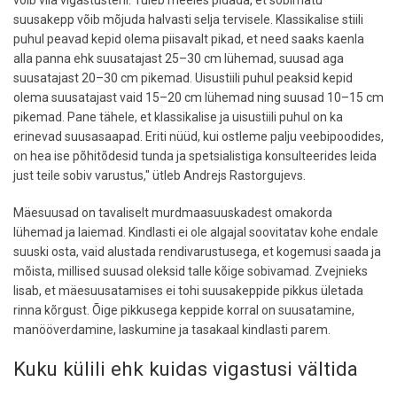
võib viia vigastusteni. Tuleb meeles pidada, et sobimatu
suusakepp võib mõjuda halvasti selja tervisele. Klassikalise stiili
puhul peavad kepid olema piisavalt pikad, et need saaks kaenla
alla panna ehk suusatajast 25–30 cm lühemad, suusad aga
suusatajast 20–30 cm pikemad. Uisustiili puhul peaksid kepid
olema suusatajast vaid 15–20 cm lühemad ning suusad 10–15 cm
pikemad. Pane tähele, et klassikalise ja uisustiili puhul on ka
erinevad suusasaapad. Eriti nüüd, kui ostleme palju veebipoodides,
on hea ise põhitõdesid tunda ja spetsialistiga konsulteerides leida
just teile sobiv varustus," ütleb Andrejs Rastorgujevs.
Mäesuusad on tavaliselt murdmaasuuskadest omakorda
lühemad ja laiemad. Kindlasti ei ole algajal soovitatav kohe endale
suuski osta, vaid alustada rendivarustusega, et kogemusi saada ja
mõista, millised suusad oleksid talle kõige sobivamad. Zvejnieks
lisab, et mäesuusatamises ei tohi suusakeppide pikkus ületada
rinna kõrgust. Õige pikkusega keppide korral on suusatamine,
manööverdamine, laskumine ja tasakaal kindlasti parem.
Kuku külili ehk kuidas vigastusi vältida