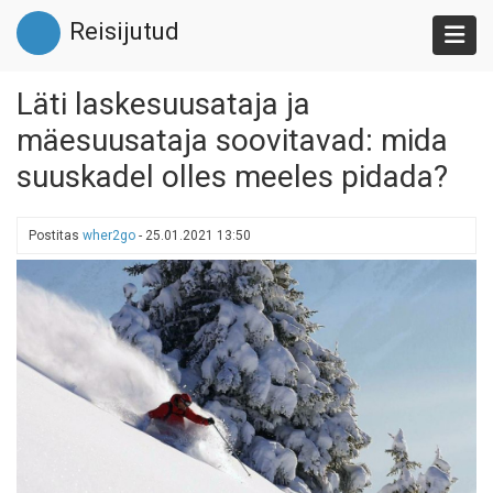
Liigu
Reisijutud
edasi
põhisisu
juurde
Läti laskesuusataja ja
mäesuusataja soovitavad: mida
suuskadel olles meeles pidada?
Postitas
wher2go
-
25.01.2021 13:50