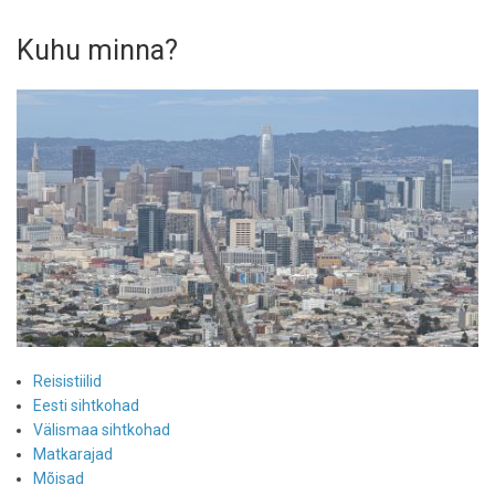
Kuhu minna?
Reisistiilid
Eesti sihtkohad
Välismaa sihtkohad
Matkarajad
Mõisad