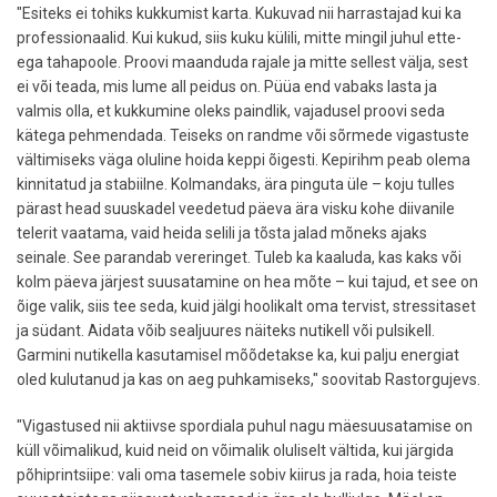
"Esiteks ei tohiks kukkumist karta. Kukuvad nii harrastajad kui ka
professionaalid. Kui kukud, siis kuku külili, mitte mingil juhul ette-
ega tahapoole. Proovi maanduda rajale ja mitte sellest välja, sest
ei või teada, mis lume all peidus on. Püüa end vabaks lasta ja
valmis olla, et kukkumine oleks paindlik, vajadusel proovi seda
kätega pehmendada. Teiseks on randme või sõrmede vigastuste
vältimiseks väga oluline hoida keppi õigesti. Kepirihm peab olema
kinnitatud ja stabiilne. Kolmandaks, ära pinguta üle – koju tulles
pärast head suuskadel veedetud päeva ära visku kohe diivanile
telerit vaatama, vaid heida selili ja tõsta jalad mõneks ajaks
seinale. See parandab vereringet. Tuleb ka kaaluda, kas kaks või
kolm päeva järjest suusatamine on hea mõte – kui tajud, et see on
õige valik, siis tee seda, kuid jälgi hoolikalt oma tervist, stressitaset
ja südant. Aidata võib sealjuures näiteks nutikell või pulsikell.
Garmini nutikella kasutamisel mõõdetakse ka, kui palju energiat
oled kulutanud ja kas on aeg puhkamiseks," soovitab Rastorgujevs.
"Vigastused nii aktiivse spordiala puhul nagu mäesuusatamise on
küll võimalikud, kuid neid on võimalik oluliselt vältida, kui järgida
põhiprintsiipe: vali oma tasemele sobiv kiirus ja rada, hoia teiste