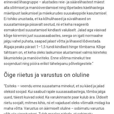
erinevaid lihasgruppe – alustades reie- ja säärelihastest mäest
alla sõitmisel ja manööverdamisel ning lõpetades käelihastega
mäetipust laskumisel ja mäekurudes suusakeppide kasutamisel.
Ei tohiks unustada, et ka kõhulihased ja süvalihased on
suusatamisega piisavalt seotud, nii et keha reageerib
esmakordsel suusatamisel kindlasti valuliselt. Jalad aga väsivad
kõige kiiremini just suusasaabastes, seega on igati normaalne
jalgu vahel puhata, saapad jalast võtta ja lihaseid lõdvestada.
Algaja peaks pärast 1–1,5 tundi kindlasti hinge tõmbama. Kõige
tähtsam on, et keha oleks laskumise alustamisel valmis kiireteks
liikumisteks ja manöövriteks. Enne sõitma minekut tee
soojendust ning pööra erilist tähelepanu põlveliigestele."
Õige riietus ja varustus on oluline
"Esiteks – veendu enne suusatama minekut, et su käed ja jalad
oleksid soojad. Kui saabud rajale suusasaabastega, tõmba jalga
uued, täiesti kuivad sokid. Ka varukinnaste paar kulub ära. Üldiselt
riietu soojalt, mitmes kihis, nii et vajadusel oleks võimalik midagi ka
maha võtta. Varustus on äärmiselt oluline – sobimatu varustus