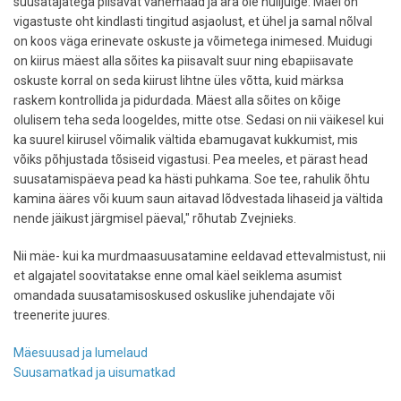
suusatajatega piisavat vahemaad ja ära ole hulljulge. Mäel on
vigastuste oht kindlasti tingitud asjaolust, et ühel ja samal nõlval
on koos väga erinevate oskuste ja võimetega inimesed. Muidugi
on kiirus mäest alla sõites ka piisavalt suur ning ebapiisavate
oskuste korral on seda kiirust lihtne üles võtta, kuid märksa
raskem kontrollida ja pidurdada. Mäest alla sõites on kõige
olulisem teha seda loogeldes, mitte otse. Sedasi on nii väikesel kui
ka suurel kiirusel võimalik vältida ebamugavat kukkumist, mis
võiks põhjustada tõsiseid vigastusi. Pea meeles, et pärast head
suusatamispäeva pead ka hästi puhkama. Soe tee, rahulik õhtu
kamina ääres või kuum saun aitavad lõdvestada lihaseid ja vältida
nende jäikust järgmisel päeval," rõhutab Zvejnieks.
Nii mäe- kui ka murdmaasuusatamine eeldavad ettevalmistust, nii
et algajatel soovitatakse enne omal käel seiklema asumist
omandada suusatamisoskused oskuslike juhendajate või
treenerite juures.
Mäesuusad ja lumelaud
Suusamatkad ja uisumatkad