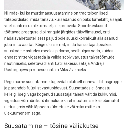
Nii mäe- kui ka murdmaasuusatamine on traditsioonilised
talispordialad, mida tänavu, kui sadanud on paks lumekiht ja sajab
veel, saab nii rajal kui mäel jälle proovida. Spordikeskused
töötavad praeguseid piiranguid järgides täisvõimsusel, eriti
nädalavahetustel, sest paljud pole suuski korralikult alla saanud
juba mitu aastat. Kõige olulisemat, mida harrastajad peaksid
suuskadele astudes meeles pidama, sealhulgas seda, kuidas
ennast mitte vigastada ja valida sobiv varustus talverõõmude
nautimiseks, seletavad lahti Läti laskesuusataja Andrejs
Rastorgujevs ja mäesuusataja Miks Zvejnieks.
Regulaarne suusatamine tugevdab oluliselt erinevaid lihasgruppe
ja parandab füüsilist vastupidavust. Suusatades ei õnnestu
kellelgi, isegi väga kogenud suusatajal täiesti vältida kukkumisi,
vigastusi või mõnikord ilmaolude kiirel muutumisel ka sobimatut
riietust, mis võib lõppeda külmetuse või miks mitte ka
ülekuumenemisega.
Suusatamine – tõsine väljakutse